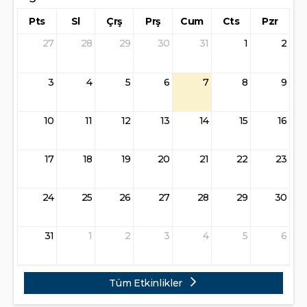
Pts
Sl
Çrş
Prş
Cum
Cts
Pzr
27
28
29
30
31
1
2
3
4
5
6
7
8
9
10
11
12
13
14
15
16
17
18
19
20
21
22
23
24
25
26
27
28
29
30
31
1
2
3
4
5
6
Tüm Etkinlikler