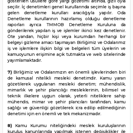
gösterilen usullere göre yargı gözetimi altında, gizli oyla
seçilir. İç denetimleri genel kurullarında seçimle iş başına
gelen denetleme kurulları aracılığıyla yapılır. Oda
Denetleme kurullarının hazırlamış olduğu denetleme
raporları ayrıca TMMOB Denetleme Kuruluna da
gönderilerek yapılan iş ve işlemler ikinci kez denetlenir.
Öte yandan, hiçbir kişi veya kurumdan herhangi bir
belgeyi gizleme amacı taşımayan Birliğimiz ve Odalarımız
iş ve işlemlere ilişkin bilgi ve belgeleri tüm üyelerin ve
kamuoyunun erişimine açık tutmakta ve web sitelerinde
yayımlamaktadır.
7)
Birliğimiz ve Odalarımızın en önemli işlevlerinden biri
de kamusal nitelikli mesleki denetimdir. Kamu yararı
gözetilerek uygulanan mesleki denetim; mühendislik,
mimarlık ve şehir plancılığı mesleklerinin, bilimsel ve
teknik ilkelere uygun olarak, yeterli niteliklere sahip
mühendis, mimar ve şehir plancıları tarafından, kamu
sağlığı ve güvenliği gözetilerek icra edilip edilmediğinin
denetimi için en önemli ve tek mekanizmadır.
8)
Kamu Kurumu niteliğindeki meslek kuruluşlarının
kuruluş kanunlarında yapılmak istenen değişiklikler ile