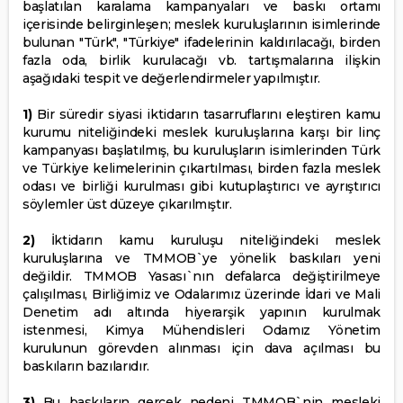
başlatılan karalama kampanyaları ve baskı ortamı
içerisinde belirginleşen; meslek kuruluşlarının isimlerinde
bulunan "Türk", "Türkiye" ifadelerinin kaldırılacağı, birden
fazla oda, birlik kurulacağı vb. tartışmalarına ilişkin
aşağıdaki tespit ve değerlendirmeler yapılmıştır.
1)
Bir süredir siyasi iktidarın tasarruflarını eleştiren kamu
kurumu niteliğindeki meslek kuruluşlarına karşı bir linç
kampanyası başlatılmış, bu kuruluşların isimlerinden Türk
ve Türkiye kelimelerinin çıkartılması, birden fazla meslek
odası ve birliği kurulması gibi kutuplaştırıcı ve ayrıştırıcı
söylemler üst düzeye çıkarılmıştır.
2)
İktidarın kamu kuruluşu niteliğindeki meslek
kuruluşlarına ve TMMOB`ye yönelik baskıları yeni
değildir. TMMOB Yasası`nın defalarca değiştirilmeye
çalışılması, Birliğimiz ve Odalarımız üzerinde İdari ve Mali
Denetim adı altında hiyerarşik yapının kurulmak
istenmesi, Kimya Mühendisleri Odamız Yönetim
kurulunun görevden alınması için dava açılması bu
baskıların bazılarıdır.
3)
Bu baskıların gerçek nedeni TMMOB`nin mesleki