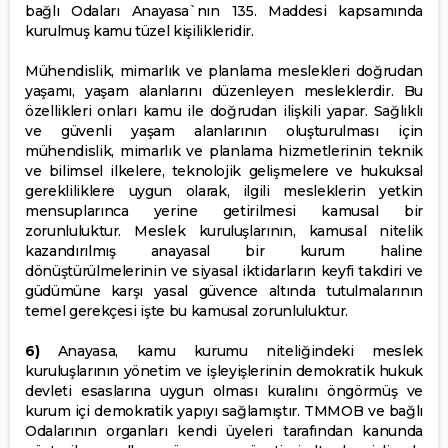
bağlı Odaları Anayasa`nın 135. Maddesi kapsamında
kurulmuş kamu tüzel kişilikleridir.
Mühendislik, mimarlık ve planlama meslekleri doğrudan
yaşamı, yaşam alanlarını düzenleyen mesleklerdir. Bu
özellikleri onları kamu ile doğrudan ilişkili yapar. Sağlıklı
ve güvenli yaşam alanlarının oluşturulması için
mühendislik, mimarlık ve planlama hizmetlerinin teknik
ve bilimsel ilkelere, teknolojik gelişmelere ve hukuksal
gerekliliklere uygun olarak, ilgili mesleklerin yetkin
mensuplarınca yerine getirilmesi kamusal bir
zorunluluktur. Meslek kuruluşlarının, kamusal nitelik
kazandırılmış anayasal bir kurum haline
dönüştürülmelerinin ve siyasal iktidarların keyfi takdiri ve
güdümüne karşı yasal güvence altında tutulmalarının
temel gerekçesi işte bu kamusal zorunluluktur.
6)
Anayasa, kamu kurumu niteliğindeki meslek
kuruluşlarının yönetim ve işleyişlerinin demokratik hukuk
devleti esaslarına uygun olması kuralını öngörmüş ve
kurum içi demokratik yapıyı sağlamıştır. TMMOB ve bağlı
Odalarının organları kendi üyeleri tarafından kanunda