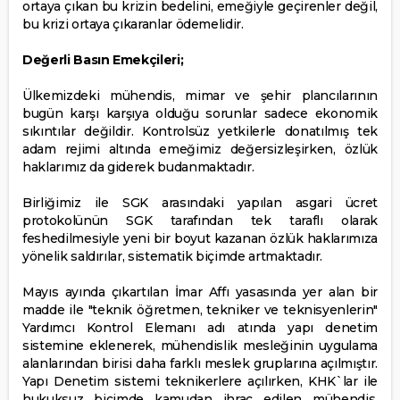
ortaya çıkan bu krizin bedelini, emeğiyle geçirenler değil,
bu krizi ortaya çıkaranlar ödemelidir.
Değerli Basın Emekçileri;
Ülkemizdeki mühendis, mimar ve şehir plancılarının
bugün karşı karşıya olduğu sorunlar sadece ekonomik
sıkıntılar değildir. Kontrolsüz yetkilerle donatılmış tek
adam rejimi altında emeğimiz değersizleşirken, özlük
haklarımız da giderek budanmaktadır.
Birliğimiz ile SGK arasındaki yapılan asgari ücret
protokolünün SGK tarafından tek taraflı olarak
feshedilmesiyle yeni bir boyut kazanan özlük haklarımıza
yönelik saldırılar, sistematik biçimde artmaktadır.
Mayıs ayında çıkartılan İmar Affı yasasında yer alan bir
madde ile "teknik öğretmen, tekniker ve teknisyenlerin"
Yardımcı Kontrol Elemanı adı atında yapı denetim
sistemine eklenerek, mühendislik mesleğinin uygulama
alanlarından birisi daha farklı meslek gruplarına açılmıştır.
Yapı Denetim sistemi teknikerlere açılırken, KHK`lar ile
hukuksuz biçimde kamudan ihraç edilen mühendis,