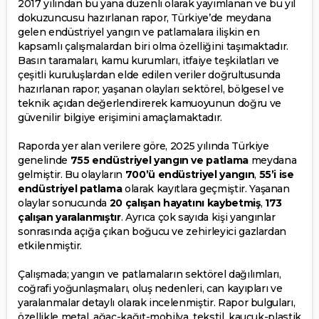
2017 yılından bu yana düzenli olarak yayımlanan ve bu yıl
dokuzuncusu hazırlanan rapor, Türkiye’de meydana
gelen endüstriyel yangın ve patlamalara ilişkin en
kapsamlı çalışmalardan biri olma özelliğini taşımaktadır.
Basın taramaları, kamu kurumları, itfaiye teşkilatları ve
çeşitli kuruluşlardan elde edilen veriler doğrultusunda
hazırlanan rapor; yaşanan olayları sektörel, bölgesel ve
teknik açıdan değerlendirerek kamuoyunun doğru ve
güvenilir bilgiye erişimini amaçlamaktadır.
Raporda yer alan verilere göre, 2025 yılında Türkiye
genelinde
755 endüstriyel yangın ve patlama
meydana
gelmiştir. Bu olayların
700’ü endüstriyel yangın
,
55’i ise
endüstriyel patlama
olarak kayıtlara geçmiştir. Yaşanan
olaylar sonucunda
20 çalışan hayatını kaybetmiş
,
173
çalışan yaralanmıştır
. Ayrıca çok sayıda kişi yangınlar
sonrasında açığa çıkan boğucu ve zehirleyici gazlardan
etkilenmiştir.
Çalışmada; yangın ve patlamaların sektörel dağılımları,
coğrafi yoğunlaşmaları, oluş nedenleri, can kayıpları ve
yaralanmalar detaylı olarak incelenmiştir. Rapor bulguları,
özellikle metal, ağaç-kağıt-mobilya, tekstil, kauçuk-plastik