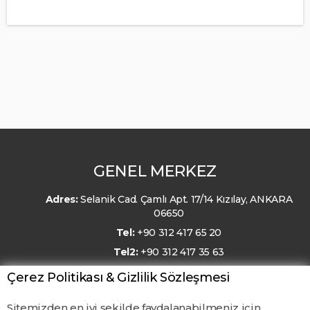
GENEL MERKEZ
Adres:
Selanik Cad. Çamlı Apt. 17/14 Kızılay, ANKARA
06650
Tel:
+90 312 417 65 20
Tel2:
+90 312 417 35 63
E-Posta:
kmo@kmo.org.tr
Çerez Politikası & Gizlilik Sözleşmesi
Sitemizden en iyi şekilde faydalanabilmeniz için