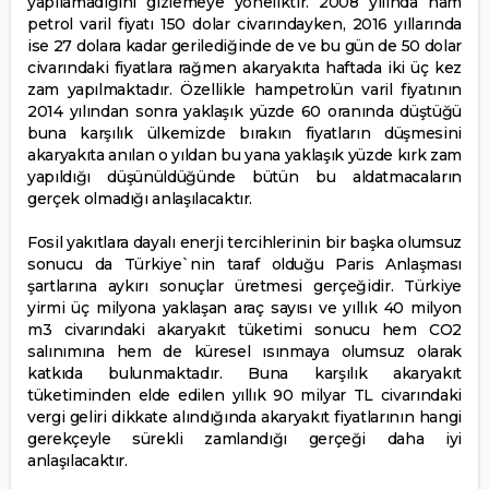
yapılamadığını gizlemeye yöneliktir. 2008 yılında ham
petrol varil fiyatı 150 dolar civarındayken, 2016 yıllarında
ise 27 dolara kadar gerilediğinde de ve bu gün de 50 dolar
civarındaki fiyatlara rağmen akaryakıta haftada iki üç kez
zam yapılmaktadır. Özellikle hampetrolün varil fiyatının
2014 yılından sonra yaklaşık yüzde 60 oranında düştüğü
buna karşılık ülkemizde bırakın fiyatların düşmesini
akaryakıta anılan o yıldan bu yana yaklaşık yüzde kırk zam
yapıldığı düşünüldüğünde bütün bu aldatmacaların
gerçek olmadığı anlaşılacaktır.
Fosil yakıtlara dayalı enerji tercihlerinin bir başka olumsuz
sonucu da Türkiye`nin taraf olduğu Paris Anlaşması
şartlarına aykırı sonuçlar üretmesi gerçeğidir. Türkiye
yirmi üç milyona yaklaşan araç sayısı ve yıllık 40 milyon
m3 civarındaki akaryakıt tüketimi sonucu hem CO2
salınımına hem de küresel ısınmaya olumsuz olarak
katkıda bulunmaktadır. Buna karşılık akaryakıt
tüketiminden elde edilen yıllık 90 milyar TL civarındaki
vergi geliri dikkate alındığında akaryakıt fiyatlarının hangi
gerekçeyle sürekli zamlandığı gerçeği daha iyi
anlaşılacaktır.