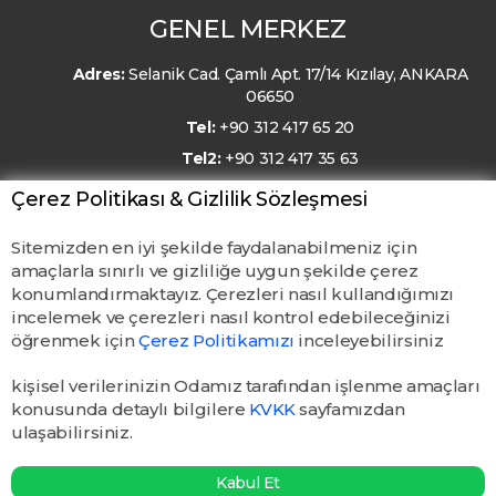
GENEL MERKEZ
Adres:
Selanik Cad. Çamlı Apt. 17/14 Kızılay, ANKARA
06650
Tel:
+90 312 417 65 20
Tel2:
+90 312 417 35 63
E-Posta:
kmo@kmo.org.tr
Çerez Politikası & Gizlilik Sözleşmesi
Sitemizden en iyi şekilde faydalanabilmeniz için
amaçlarla sınırlı ve gizliliğe uygun şekilde çerez
konumlandırmaktayız. Çerezleri nasıl kullandığımızı
incelemek ve çerezleri nasıl kontrol edebileceğinizi
öğrenmek için
Çerez Politikamızı
inceleyebilirsiniz
kişisel verilerinizin Odamız tarafından işlenme amaçları
konusunda detaylı bilgilere
KVKK
sayfamızdan
ulaşabilirsiniz.
© TMMOB Kimya Mühendisleri Odası. Tüm hakları saklıdır.
Kabul Et