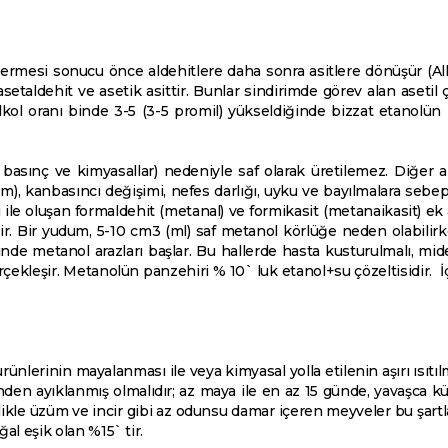
vermesi sonucu önce aldehitlere daha sonra asitlere dönüşür (Alk
asetaldehit ve asetik asittir. Bunlar sindirimde görev alan asetil
alkol oranı binde 3-5 (3-5 promil) yükseldiğinde bizzat etanolün
, basınç ve kimyasallar) nedeniyle saf olarak üretilemez. Diğer alk
dem), kanbasıncı değişimi, nefes darlığı, uyku ve bayılmalara sebep
i ile oluşan formaldehit (metanal) ve formikasit (metanaikasit) ek 
lir. Bir yudum, 5-10 cm3 (ml) saf metanol körlüğe neden olabilir
inde metanol arazları başlar. Bu hallerde hasta kusturulmalı, mides
çekleşir. Metanolün panzehiri % 10` luk etanol+su çözeltisidir. İçk
ürünlerinin mayalanması ile veya kimyasal yolla etilenin aşırı ısıtıl
n ayıklanmış olmalıdır; az maya ile en az 15 günde, yavaşca kükr
Özellikle üzüm ve incir gibi az odunsu damar içeren meyveler bu şa
ğal eşik olan %15` tir.