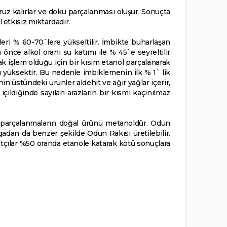
maruz kalırlar ve doku parçalanması oluşur. Sonuçta
etkisiz miktardadır.
eri % 60-70`lere yükseltilir. İmbikte buharlaşan
nce alkol oranı su katımı ile % 45`e seyreltilir
cak işlem olduğu için bir kısım etanol parçalanarak
yüksektir. Bu nedenle imbiklemenin ilk % 1` lik
 `nin üstündeki ürünler aldehit ve ağır yağlar içerir,
çildiğinde sayılan arazların bir kısmı kaçınılmaz
aki parçalanmaların doğal ürünü metanoldür. Odun
dan da benzer şekilde Odun Rakısı üretilebilir.
alatçılar %50 oranda etanole katarak kötü sonuçlara