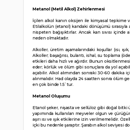
Metanol (Metil Alkol) Zehirlenmesi
İçilen alkol kanın oksijen ile kimyasal tepkime 
Etilalkolün (etanol) kandaki dönüşümü sırasıyla 
nispeten bağışıktırlar. Ancak kan sıvısı içinde 
neden olmaktadır.
Alkoller, üretim aşamalarındaki koşullar (ısı, ışık
Alkoller; başağrısı, bulantı, ishal, su toplama (ö
etkileri daha hızlı ve ağırdır. Bunun oksitlenmes
eder; körlük ve ölüm gibi sonuçlara da yol açabi
açabilir. Alkol alımından sonraki 30-60 dakika iç
alınmalıdır. Had olayda 24 saatten sonra ölüm ger
en çok binde 1.5`tur.
Metanol Oluşumu
Etanol şeker, nişasta ve sellüloz gibi doğal bitki 
yapımında kullanılan meyveler olgun ve çürüğünde
aşırı ısı ve ışık etkilerine izin verilmemelidir. 
içki bu nedenle şaraptır. Şarabın alkol seviyesi do