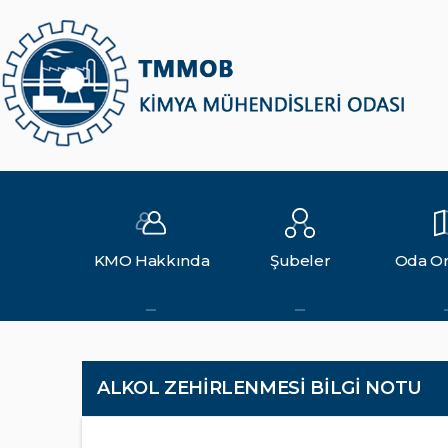
KMO Hakkında
Şubeler
Oda Or
ALKOL ZEHİRLENMESİ BİLGİ NOTU