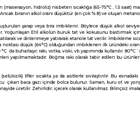
ken (maserasyon, hidroliz) nisbeten sıcaklığa (65-75°C , 1.5 saat) 
cak biranın alkol oranı düşüktür (en çok % 8) ve oluşan metanol 
şturulan şarap veya bira imbiklenir. Böylece düşük alkol seviyel
. Yoğunlaşan Etil alkolün buruk tat ve kokusunu bastırmak için ö
atılarak ve dinlenmeye yatırarak etanole tat verilir. İmbikleme sı
 noktası düşük (64°C) olduğundan imbiklenen ilk üründeki oranı 
78 °C da buharlaşır; rakı, votka, viski, vb yapımında kullanılır. 80°C
leri yapılmamaktadır. Boğma rakı olarak tabir edilen bu ürünler i
lülozik) lifler sıcakta ya da asitlerle sıvılaştırılır. Bu esnad
çıkan baca gazı içinde bolca bulunur. Saman, kuru ot ve yonga
yide üretilir. Zehirlidir; içecek olarak kullanılmaz. Bilinçsiz im