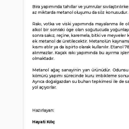
Bira yapımında tahıllar ve yumrular sıvılaştırılır
az miktarda metanol oluşumu da söz konusudur. An
Rakı, votka ve viski yapımında mayalanma ile olu
alkol bir sonraki öge olan soğutucuda yoğunlaşır
sonra sakız, reçine, karemela, bitki ve meyveler k
ek metanol de üretilecektir. Metanolün kaynama
kısmı atılır ya da ispirto olarak kullanılır. Etanol 
alınmazlar. Kaçak rakı yapımında bu ayırma işlem
olmaktadır.
Metanol ağaç sanayinin yan ürünüdür. Odunsu (se
kömürü yapımı sürecinde kuru imbikleme sonucu 
Ayrıca doğalgazdan su buharı tepkimesi ile de sana
yol açıyorlar.
Hazırlayan:
Hayati Kılıç