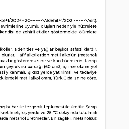
ol+1/2O2+H2O------->Aldehit+1/2O2 ------->Asit).
 çevrimlerine uyumlu oluşları nedeniyle hücrelere
 kendisi de zehirli etkiler göstermekte, ölümlere
oller, aldehitler ve yağlar başlıca safsızlıklardır.
 olurlar. Hafif alkollerden metil alkolün (metanol)
arazlar göstererek sinir ve kan hücrelerini tahrip
ken çeyrek su bardağı (60 cm3) içilirse ölüme yol
i yıkanmalı, ışıksız yerde yatırılmalı ve tedaviye
ilerdeki metil alkol oranı, Türk Gıda İznine göre,
mış buhar ile tezgenik tepkimesi ile üretilir. Şarap
etilmeli, loş yerde ve 25 °C dolayında tutulmalı
rtlarda metanol üretmezler. En sağlıklı, metanolsüz