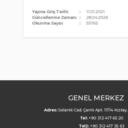
Yayına Giriş Tarihi
11.01.2021
Güncellenme Zamanı
28.04.2026
Okunma Sayısı
55765
GENEL MERKEZ
Adres:
Selanik Cad. Çamlı Apt. 17/14 Kızıl
Tel:
+90 312 417 65 20
Tel2:
+90 312 417 35 63