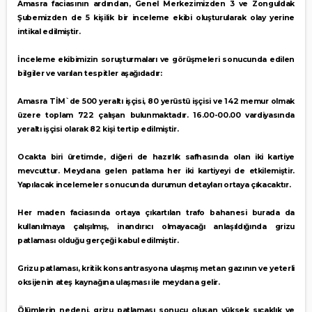
Amasra faciasının ardından, Genel Merkezimizden 3 ve Zonguldak
Şubemizden de 5 kişilik bir inceleme ekibi oluşturularak olay yerine
intikal edilmiştir.
İnceleme ekibimizin soruşturmaları ve görüşmeleri sonucunda edilen
bilgiler ve varılan tespitler aşağıdadır:
Amasra TİM`de 500 yeraltı işçisi, 80 yerüstü işçisi ve 142 memur olmak
üzere toplam 722 çalışan bulunmaktadır. 16.00-00.00 vardiyasında
yeraltı işçisi olarak 82 kişi tertip edilmiştir.
Ocakta biri üretimde, diğeri de hazırlık safhasında olan iki kartiye
mevcuttur. Meydana gelen patlama her iki kartiyeyi de etkilemiştir.
Yapılacak incelemeler sonucunda durumun detayları ortaya çıkacaktır.
Her maden faciasında ortaya çıkartılan trafo bahanesi burada da
kullanılmaya çalışılmış, inandırıcı olmayacağı anlaşıldığında grizu
patlaması olduğu gerçeği kabul edilmiştir.
Grizu patlaması, kritik konsantrasyona ulaşmış metan gazının ve yeterli
oksijenin ateş kaynağına ulaşması ile meydana gelir.
Ölümlerin nedeni, grizu patlaması sonucu oluşan yüksek sıcaklık ve