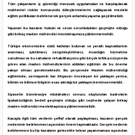
Tüm çalışanların iş güvenliği mevzuatı uygulamaları ve karşılaşılacak
muhtemel riskler konusunda bilinçlenmelerini sağlayacak mesleki
eğitim politikaları belirlenerek gerçek anlamda yaşama geçirilmelidir.
Yaşanan bu kazanın hukuki ve cezai sorumlulukları geçmişte olduğu
gibi birkaç maden mühendisi meslektaşımıza yüklenmemelidir.
Türkiye ekonomisine ciddi katkıları bulunan ve yeraltı kaynaklarının
aranması, işletilmesi, zenginleştirilmesi, insanlığın hizmetine
sunulması ve bu sahaların rehabilitasyonu gibi birçok kritik pozisyonda
görev alan maden mühendislerinin aldıkları eğitimin de bu öneme
yakışır olması gerekmektedir. Bu çerçevede Maden mühendisliği
eğitiminde, sermayenin kar ihtiyacını önceleyen bir yaklaşım yerine,
bilimin ve bilimsel bilginin esas alındığı bir yaklaşım benimsenmelidir.
Siyasetin bürokrasiye müdahalesi sonucu oluşturulan kadroların
liyakatsizliğinin bedeli geçmişte olduğu gibi cephede çalışan birkaç
maden mühendisi meslektaşımıza yüklenmemelidir.
Kazayla ilgili tüm verilerin şeffaf olarak paylaşılması, kazanın gerçek
nedeninin belirlenmesi açısından önem taşımaktadır. Gerçek nedenin
belirlenmesi bu tip kazaların gelecekte tekrar yaşanmaması açısından