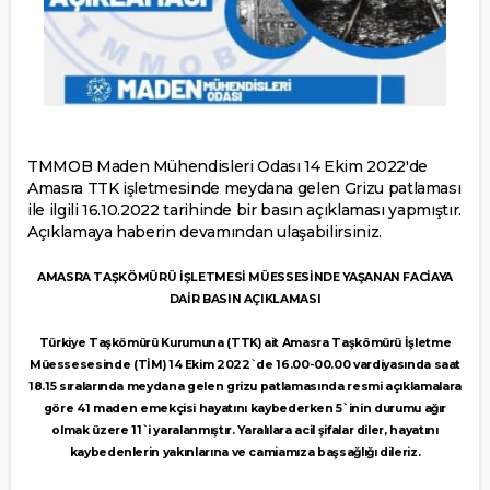
TMMOB Maden Mühendisleri Odası 14 Ekim 2022'de
Amasra TTK işletmesinde meydana gelen Grizu patlaması
ile ilgili 16.10.2022 tarihinde bir basın açıklaması yapmıştır.
Açıklamaya haberin devamından ulaşabilirsiniz.
AMASRA TAŞKÖMÜRÜ İŞLETMESİ MÜESSESİNDE YAŞANAN FACİAYA
DAİR BASIN AÇIKLAMASI
Türkiye Taşkömürü Kurumuna (TTK) ait Amasra Taşkömürü İşletme
Müessesesinde (TİM) 14 Ekim 2022`de 16.00-00.00 vardiyasında saat
18.15 sıralarında meydana gelen grizu patlamasında resmi açıklamalara
göre 41 maden emekçisi hayatını kaybederken 5`inin durumu ağır
olmak üzere 11`i yaralanmıştır. Yaralılara acil şifalar diler, hayatını
kaybedenlerin yakınlarına ve camiamıza başsağlığı dileriz.