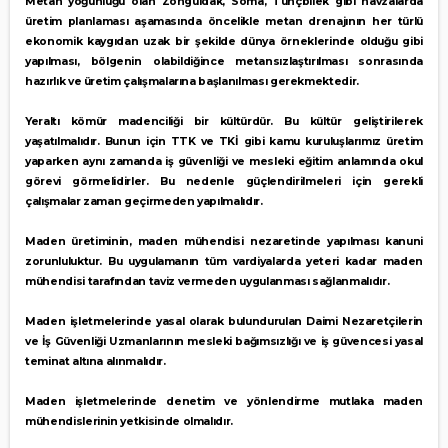
Metan yoğunluğu olan Zonguldak, Soma, Tunçbilek gibi havzalarda
üretim planlaması aşamasında öncelikle metan drenajının her türlü
ekonomik kaygıdan uzak bir şekilde dünya örneklerinde olduğu gibi
yapılması, bölgenin olabildiğince metansızlaştırılması sonrasında
hazırlık ve üretim çalışmalarına başlanılması gerekmektedir.
Yeraltı kömür madenciliği bir kültürdür. Bu kültür geliştirilerek
yaşatılmalıdır. Bunun için TTK ve TKİ gibi kamu kuruluşlarımız üretim
yaparken aynı zamanda iş güvenliği ve mesleki eğitim anlamında okul
görevi görmelidirler. Bu nedenle güçlendirilmeleri için gerekli
çalışmalar zaman geçirmeden yapılmalıdır.
Maden üretiminin, maden mühendisi nezaretinde yapılması kanuni
zorunluluktur. Bu uygulamanın tüm vardiyalarda yeteri kadar maden
mühendisi tarafından taviz vermeden uygulanması sağlanmalıdır.
Maden işletmelerinde yasal olarak bulundurulan Daimi Nezaretçilerin
ve İş Güvenliği Uzmanlarının mesleki bağımsızlığı ve iş güvencesi yasal
teminat altına alınmalıdır.
Maden işletmelerinde denetim ve yönlendirme mutlaka maden
mühendislerinin yetkisinde olmalıdır.