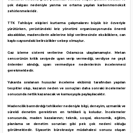
şok dalgası nedeniyle yanma ve ortama yayılan karbonmonoksit
zehirlenmeleridir.
TTK Tahlisiye ekipleri kurtarma çalışmalarını büyük bir özveriyle
yürütürken, yerüstündeki kriz yönetimi organizasyonunda önemli
aksaklıklar, madencilerin ailelerine bilgi verilmesinde eksikliklere, can
kaybı sayısındaki belirsizlikler sebep olmuştur.
Gaz izleme sistemi verilerine Odamızca ulaşılamamıştır. Metan
sensorünün kritik seviyede uyarı verip vermediği, verdiyse ne çeşit
önlemler alındığı, uyarı vermediyse nedenlerinin incelenmesi
gerekmektedir.
Yukarda sıralanan hususlar inceleme ekibimiz tarafından yapılan
tespitler olup, kazanın neden ve sonuçları daha sonraki incelemeler
sonucunda netlik kazanacak ve kamuoyuyla paylaşılacaktır.
Madencilik barındırdığı tehlikeler nedeniyle bilgi, deneyim, uzmanlık ve
sürekli denetim gerektiren en tehlikeli iş koludur. İncelemeler
sonucunda, maden kazalarının; teknik, sosyal, ekonomik, eğitim,
planlama ve denetim sorunları gibi pek çok nedeni olduğu
görülmektedir. Siyasetin bürokrasiye müdahalesi sonucu oluşan