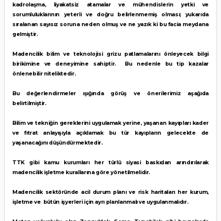
kadrolaşma, liyakatsiz atamalar ve mühendislerin yetki ve
sorumluluklarının yeterli ve doğru belirlenmemiş olması; yukarıda
sıralanan sayısız soruna neden olmuş ve ne yazık ki bu facia meydana
gelmiştir.
Madencilik bilim ve teknolojisi grizu patlamalarını önleyecek bilgi
birikimine ve deneyimine sahiptir. Bu nedenle bu tip kazalar
önlenebilir niteliktedir.
Bu değerlendirmeler ışığında görüş ve önerilerimiz aşağıda
belirtilmiştir.
Bilim ve tekniğin gereklerini uygulamak yerine, yaşanan kayıpları kader
ve fıtrat anlayışıyla açıklamak bu tür kayıpların gelecekte de
yaşanacağını düşündürmektedir.
TTK gibi kamu kurumları her türlü siyasi baskıdan arındırılarak
madencilik işletme kurallarına göre yönetilmelidir.
Madencilik sektöründe acil durum planı ve risk haritaları her kurum,
işletme ve bütün işyerleri için ayrı planlanmalı ve uygulanmalıdır.