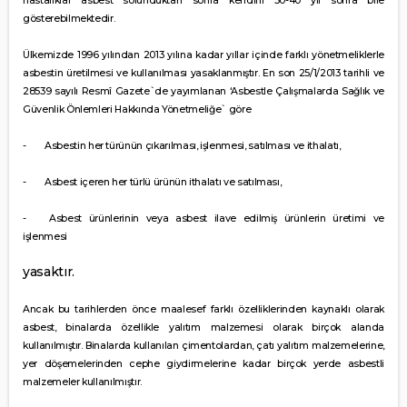
hastalıklar asbest solunduktan sonra kendini 30-40 yıl sonra bile
gösterebilmektedir.
Ülkemizde 1996 yılından 2013 yılına kadar yıllar içinde farklı yönetmeliklerle
asbestin üretilmesi ve kullanılması yasaklanmıştır. En son 25/1/2013 tarihli ve
28539 sayılı Resmî Gazete`de yayımlanan ‘Asbestle Çalışmalarda Sağlık ve
Güvenlik Önlemleri Hakkında Yönetmeliğe` göre
-
Asbestin her türünün çıkarılması, işlenmesi, satılması ve ithalatı,
-
Asbest içeren her türlü ürünün ithalatı ve satılması,
-
Asbest ürünlerinin veya asbest ilave edilmiş ürünlerin üretimi ve
işlenmesi
yasaktır.
Ancak bu tarihlerden önce maalesef farklı özelliklerinden kaynaklı olarak
asbest, binalarda özellikle yalıtım malzemesi olarak birçok alanda
kullanılmıştır. Binalarda kullanılan çimentolardan, çatı yalıtım malzemelerine,
yer döşemelerinden cephe giydirmelerine kadar birçok yerde asbestli
malzemeler kullanılmıştır.