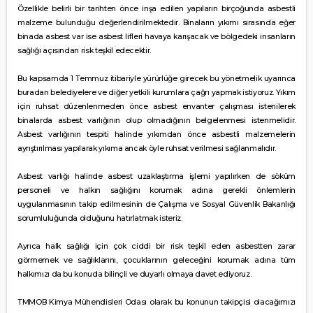
Özellikle belirli bir tarihten önce inşa edilen yapıların birçoğunda asbestli
malzeme bulunduğu değerlendirilmektedir. Binaların yıkımı sırasında eğer
binada asbest var ise asbest lifleri havaya karışacak ve bölgedeki insanların
sağlığı açısından risk teşkil edecektir.
Bu kapsamda 1 Temmuz itibariyle yürürlüğe girecek bu yönetmelik uyarınca
buradan belediyelere ve diğer yetkili kurumlara çağrı yapmak istiyoruz. Yıkım
için ruhsat düzenlenmeden önce asbest envanter çalışması istenilerek
binalarda asbest varlığının olup olmadığının belgelenmesi istenmelidir.
Asbest varlığının tespiti halinde yıkımdan önce asbestli malzemelerin
ayrıştırılması yapılarak yıkıma ancak öyle ruhsat verilmesi sağlanmalıdır.
Asbest varlığı halinde asbest uzaklaştırma işlemi yapılırken de söküm
personeli ve halkın sağlığını korumak adına gerekli önlemlerin
uygulanmasının takip edilmesinin de Çalışma ve Sosyal Güvenlik Bakanlığı
sorumluluğunda olduğunu hatırlatmak isteriz.
Ayrıca halk sağlığı için çok ciddi bir risk teşkil eden asbestten zarar
görmemek ve sağlıklarını, çocuklarının geleceğini korumak adına tüm
halkımızı da bu konuda bilinçli ve duyarlı olmaya davet ediyoruz.
TMMOB Kimya Mühendisleri Odası olarak bu konunun takipçisi olacağımızı