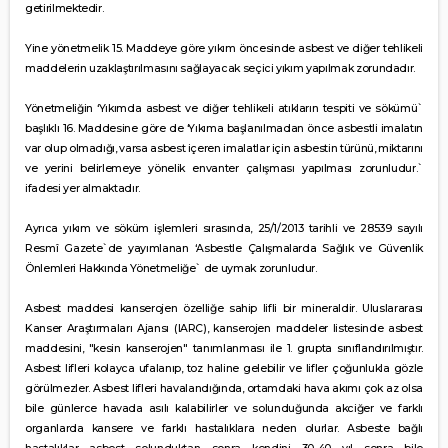
getirilmektedir.
Yine yönetmelik 15. Maddeye göre yıkım öncesinde asbest ve diğer tehlikeli
maddelerin uzaklaştırılmasını sağlayacak seçici yıkım yapılmak zorundadır.
Yönetmeliğin ‘Yıkımda asbest ve diğer tehlikeli atıkların tespiti ve sökümü`
başlıklı 16. Maddesine göre de ‘Yıkıma başlanılmadan önce asbestli imalatın
var olup olmadığı, varsa asbest içeren imalatlar için asbestin türünü, miktarını
ve yerini belirlemeye yönelik envanter çalışması yapılması zorunludur.`
ifadesi yer almaktadır.
Ayrıca yıkım ve söküm işlemleri sırasında, 25/1/2013 tarihli ve 28539 sayılı
Resmî Gazete`de yayımlanan ‘Asbestle Çalışmalarda Sağlık ve Güvenlik
Önlemleri Hakkında Yönetmeliğe` de uymak zorunludur.
Asbest maddesi kanserojen özelliğe sahip lifli bir mineraldir. Uluslararası
Kanser Araştırmaları Ajansı (IARC), kanserojen maddeler listesinde asbest
maddesini, "kesin kanserojen" tanımlanması ile 1. grupta sınıflandırılmıştır.
Asbest lifleri kolayca ufalanıp, toz haline gelebilir ve lifler çoğunlukla gözle
görülmezler. Asbest lifleri havalandığında, ortamdaki hava akımı çok az olsa
bile günlerce havada asılı kalabilirler ve solunduğunda akciğer ve farklı
organlarda kansere ve farklı hastalıklara neden olurlar. Asbeste bağlı