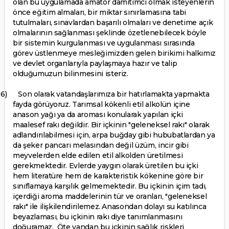
olan bu uygulamada amatör damıtımcı olmak isteyenlerin
önce eğitim almaları, bir miktar sınırlamasına tabi
tutulmaları, sınavlardan başarılı olmaları ve denetime açık
olmalarının sağlanması şeklinde özetlenebilecek böyle
bir sistemin kurgulanması ve uygulanması sırasında
görev üstlenmeye mesleğimizden gelen birikimi halkımız
ve devlet organlarıyla paylaşmaya hazır ve talip
olduğumuzun bilinmesini isteriz.
6)
Son olarak vatandaşlarımıza bir hatırlamakta yapmakta
fayda görüyoruz. Tarımsal kökenli etil alkolün içine
anason yağı ya da aroması konularak yapılan içki
maalesef rakı değildir. Bir içkinin "geleneksel rakı" olarak
adlandırılabilmesi için, arpa buğday gibi hububatlardan ya
da şeker pancarı melasından değil üzüm, incir gibi
meyvelerden elde edilen etil alkolden üretilmesi
gerekmektedir. Evlerde yaygın olarak üretilen bu içki
hem literatüre hem de karakteristik kökenine göre bir
sınıflamaya karşılık gelmemektedir. Bu içkinin içim tadı,
içerdiği aroma maddelerinin tür ve oranları, "geleneksel
rakı" ile ilişkilendirilemez. Anasondan dolayı su katılınca
beyazlaması, bu içkinin rakı diye tanımlanmasını
doğuramaz.
Öte yandan bu içkinin sağlık riskleri