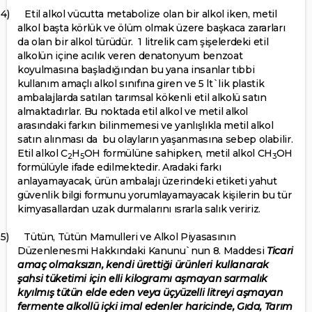
4)
Etil alkol vücutta metabolize olan bir alkol iken, metil
alkol başta körlük ve ölüm olmak üzere başkaca zararları
da olan bir alkol türüdür.
1 litrelik cam şişelerdeki etil
alkolün içine acılık veren denatonyum benzoat
koyulmasına başladığından bu yana insanlar tıbbi
kullanım amaçlı alkol sınıfına giren ve 5 lt`lik plastik
ambalajlarda satılan tarımsal kökenli etil alkolü satın
almaktadırlar. Bu noktada etil alkol ve metil alkol
arasındaki farkın bilinmemesi ve yanlışlıkla metil alkol
satın alınması da
bu olayların yaşanmasına sebep olabilir.
Etil alkol C
H
OH formülüne sahipken, metil alkol CH
OH
2
5
3
formülüyle ifade edilmektedir. Aradaki farkı
anlayamayacak, ürün ambalajı üzerindeki etiketi yahut
güvenlik bilgi formunu yorumlayamayacak kişilerin bu tür
kimyasallardan uzak durmalarını ısrarla salık veririz.
5)
Tütün, Tütün Mamulleri ve Alkol Piyasasının
Düzenlenesmi Hakkındaki Kanunu`nun 8. Maddesi
Ticari
amaç olmaksızın, kendi ürettiği ürünleri kullanarak
şahsi tüketimi için elli kilogramı aşmayan sarmalık
kıyılmış tütün elde eden veya üçyüzelli litreyi aşmayan
fermente alkollü içki imal edenler haricinde, Gıda, Tarım