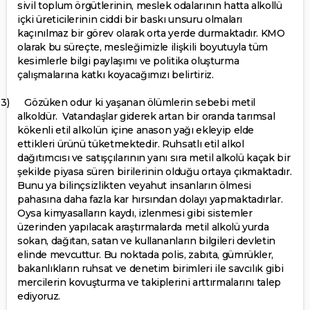
sivil toplum örgütlerinin, meslek odalarının hatta alkollü
içki üreticilerinin ciddi bir baskı unsuru olmaları
kaçınılmaz bir görev olarak orta yerde durmaktadır. KMO
olarak bu süreçte, mesleğimizle ilişkili boyutuyla tüm
kesimlerle bilgi paylaşımı ve politika oluşturma
çalışmalarına katkı koyacağımızı belirtiriz.
3)
Gözüken odur ki yaşanan ölümlerin sebebi metil
alkoldür.
Vatandaşlar giderek artan bir oranda tarımsal
kökenli etil alkolün içine anason yağı ekleyip elde
ettikleri ürünü tüketmektedir. Ruhsatlı etil alkol
dağıtımcısı ve satışçılarının yanı sıra metil alkolü kaçak bir
şekilde piyasa süren birilerinin olduğu ortaya çıkmaktadır.
Bunu ya bilinçsizlikten veyahut insanların ölmesi
pahasına daha fazla kar hırsından dolayı yapmaktadırlar.
Oysa kimyasalların kaydı, izlenmesi gibi sistemler
üzerinden yapılacak araştırmalarda metil alkolü yurda
sokan, dağıtan, satan ve kullananların bilgileri devletin
elinde mevcuttur. Bu noktada polis, zabıta, gümrükler,
bakanlıkların ruhsat ve denetim birimleri ile savcılık gibi
mercilerin kovuşturma ve takiplerini arttırmalarını talep
ediyoruz.