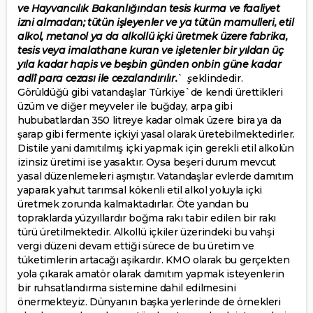
ve Hayvancılık Bakanlığından tesis kurma ve faaliyet
izni almadan; tütün işleyenler ve ya tütün mamulleri, etil
alkol, metanol ya da alkollü içki üretmek üzere fabrika,
tesis veya imalathane kuran ve işletenler bir yıldan üç
yıla kadar hapis ve beşbin günden onbin güne kadar
adlî para cezası ile cezalandırılır.
`
ş
eklindedir.
Görüldüğü gibi vatandaşlar Türkiye`de kendi ürettikleri
üzüm ve diğer meyveler ile buğday, arpa gibi
hububatlardan 350 litreye kadar olmak üzere bira ya da
şarap gibi fermente içkiyi yasal olarak üretebilmektedirler.
Distile yani damıtılmış içki yapmak için gerekli etil alkolün
izinsiz üretimi ise yasaktır. Oysa beşeri durum mevcut
yasal düzenlemeleri aşmıştır. Vatandaşlar evlerde damıtım
yaparak yahut tarımsal kökenli etil alkol yoluyla içki
üretmek zorunda kalmaktadırlar. Öte yandan bu
topraklarda yüzyıllardır boğma rakı tabir edilen bir rakı
türü üretilmektedir. Alkollü içkiler üzerindeki bu vahşi
vergi düzeni devam ettiği sürece de bu üretim ve
tüketimlerin artacağı aşikardır. KMO olarak bu gerçekten
yola çıkarak amatör olarak damıtım yapmak isteyenlerin
bir ruhsatlandırma sistemine dahil edilmesini
önermekteyiz. Dünyanın başka yerlerinde de örnekleri