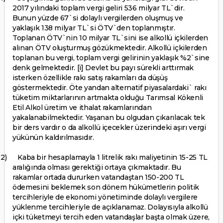
2017 yılındaki toplam vergi geliri 536 milyar TL`dir.
Bunun yüzde 67`si dolaylı vergilerden oluşmuş ve
yaklaşık 138 milyar TL`si ÖTV`den toplanmıştır.
Toplanan ÖTV`nin 10 milyar TL`sini ise alkollü içkilerden
alınan ÖTV oluşturmuş gözükmektedir. Alkollü içkilerden
toplanan bu vergi, toplam vergi gelirinin yaklaşık %2`sine
denk gelmektedir.
[i]
Devlet bu payı sürekli arttırmak
isterken özellikle rakı satış rakamları da düşüş
göstermektedir. Öte yandan alternatif piyasalardaki` rakı
tüketim miktarlarının artmakta olduğu Tarımsal Kökenli
Etil Alkol üretim ve ithalat rakamlarından
yakalanabilmektedir. Yaşanan bu olgudan çıkarılacak tek
bir ders vardır o da alkollü içecekler üzerindeki aşırı vergi
yükünün kaldırılmasıdır.
2)
Kaba bir hesaplamayla 1 litrelik rakı maliyetinin 15-25 TL
aralığında olması gerektiği ortaya çıkmaktadır. Bu
rakamlar ortada dururken vatandaştan 150-200 TL
ödemesini beklemek son dönem hükümetlerin politik
tercihleriyle de ekonomi yönetiminde dolaylı vergilere
yüklenme tercihleriyle de açıklanamaz. Dolayısıyla alkollü
içki tüketmeyi tercih eden vatandaşlar başta olmak üzere,