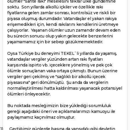
ölümler "sahte rakı" meselesini tekrar ülke gündemine
soktu.
Son yıllarda alkollü içkiler ve özellikle rakı
fiyatlarına gelen zamlar sonrası, kontrolsüz ve riskli bir
piyasa oluşmuş durumdadır. Vatandaşlar el yakan rakıya
erişemedikleri için, kendi rakılarını kendilerini üretmeye
çalışıyorlar.
Yaşanan ölümler uzun zamandır devam eden
bu sürecin sonucu olup yakın gelecekte benzerlerini
yaşamamamız için bir sebep gözükmemektedir.
Oysa Türkiye bu deneyimi TEKEL`li yıllarda da yaşamış,
vatandaşlar vergiler yüzünden artan rakı fiyatları
karşısında ispirto vb. içeceklere yönelmiş ve pek çok
ölümle sonuçlanan vaka ortaya çıkmıştı. Bunun üzerine
vergiler geri çekilmiş ve "sağlıklı bir alkollü içecek
piyasasına" geri dönülmüştü.
Şu anda da vergilerin
normalleştirilmesi hatta kaldırılması yaşanacak potansiyel
ölümleri önleyecektir.
Bu noktada mesleğimizin bize yüklediği sorumluluk
gereği aşağıdaki öneri ve açıklamalarımızı kamuoyu ile
paylaşmamız kaçınılmaz olmuştur.
1)
Geçtiğimiz günlerde basına da yansıdığı gibi devletin