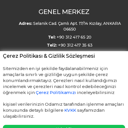
GENEL MERKEZ
Adres:
Selanik Cad. Çamlı Apt. 17/14 Kızılay, ANKARA
06650
Tel:
+90 312 417 65 20
Tel2:
+90 312 417 35 63
E-Posta:
kmo@kmo.org.tr
Çerez Politikası & Gizlilik Sözleşmesi
Sitemizden en iyi şekilde faydalanabilmeniz için
amaçlarla sınırlı ve gizliliğe uygun şekilde çerez
konumlandırmaktayız. Çerezleri nasıl kullandığımızı
incelemek ve çerezleri nasıl kontrol edebileceğinizi
öğrenmek için
Çerez Politikamızı
inceleyebilirsiniz
kişisel verilerinizin Odamız tarafından işlenme amaçları
konusunda detaylı bilgilere
KVKK
sayfamızdan
ulaşabilirsiniz.
© TMMOB Kimya Mühendisleri Odası. Tüm hakları saklıdır.