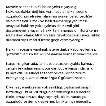
Mesele sadece CHP’li belediyelerin yaşadığı
hukuksuzluklar değildir. Asıl mesele halkın seçme
özgürlüğünün elinden alınması, sosyal belediyeciliğe
saldırılmasıdır. Emek ve halk düşmanlığı yapılması,
anayasal hakların yok sayılmasıdır. Kendi gibi
düşünmeyene yaşama hakkı tanınmamasıdır. Bu ülkenin
muhalifleri olarak AKP’nin bize dayattığı gerici, ırkçı, laiklik
düşmanı toplumsal düzene geçit vermeyeceğiz.
Halkın iradesine yapılmak istene darbe kabul edilemez,
gözaltılar ve tüm tutuklu başkanlar serbest bırakılmalıdır.
Karşısına çıkan adayları hapse attırarak ayakta kalmaya
çalışan tek adam rejimi, bundan böyle karşısında halkı
bulacaktır. Bu ülkeyi saltanat heveslilerine teslim
etmeyeceğiz. Umudumuz örgütlü gücümüzdedir.
Ülkemizi; emekçilerin yok sayıldığı, toplumsal barışın
bozulduğu, hukuksuzluğun derinleştiği bu süreçten;
Elele, omuz omuza, dayanışmayla biz kurtaracağız,
özgürlüğü ve demokrasiyi hep birlikte inşa edeceğiz.