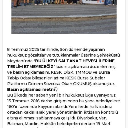
8 Temmuz 2025 tarihinde, Son dönemde yaşanan
hukuksuz gözaltılar ve tutuklanmalar üzerine Şehreküstü
Meydanı’nda
"BU ÜLKEYİ SALTANAT HEVESLİLERİNE
TESLİM ETMEYECEĞİZ"
basın açıklaması düzenlenmiş
ve basın açıklamasını, KESK, DİSK, TMMOB ve Bursa
Tabip Odası bileşenleri adına KESK Bursa Şubeler
Platformu Dönem Sözcüsü Okan OKUMUŞ okumuştur.
Basın açıklaması metni
👇
Bu ülkede her sabah yeni bir hukuksuzluğa uyanıyoruz.
15 Temmuz 2016 darbe girişiminden bu yana belediyelere
160’ın üzerinde kayyum atandı. Yerellerde halk iradesi
ortadan kaldırılarak, yerel yönetimlerin iktidarın kontrolü
altına alınması sağlanmaya çalışıldı. Diyarbakır, Van,
Batman, Mardin, Hakkâri belediyeleri derken 19 Mart