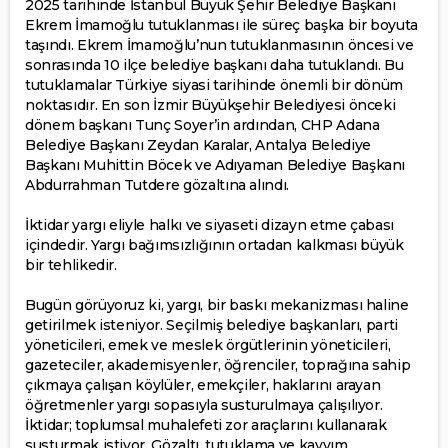
2025 tarihinde İstanbul Büyük Şehir Belediye Başkanı
Ekrem İmamoğlu tutuklanması ile süreç başka bir boyuta
taşındı. Ekrem İmamoğlu’nun tutuklanmasının öncesi ve
sonrasında 10 ilçe belediye başkanı daha tutuklandı. Bu
tutuklamalar Türkiye siyasi tarihinde önemli bir dönüm
noktasıdır. En son İzmir Büyükşehir Belediyesi önceki
dönem başkanı Tunç Soyer’in ardından, CHP Adana
Belediye Başkanı Zeydan Karalar, Antalya Belediye
Başkanı Muhittin Böcek ve Adıyaman Belediye Başkanı
Abdurrahman Tutdere gözaltına alındı.
İktidar yargı eliyle halkı ve siyaseti dizayn etme çabası
içindedir. Yargı bağımsızlığının ortadan kalkması büyük
bir tehlikedir.
Bugün görüyoruz ki, yargı, bir baskı mekanizması haline
getirilmek isteniyor. Seçilmiş belediye başkanları, parti
yöneticileri, emek ve meslek örgütlerinin yöneticileri,
gazeteciler, akademisyenler, öğrenciler, toprağına sahip
çıkmaya çalışan köylüler, emekçiler, haklarını arayan
öğretmenler yargı sopasıyla susturulmaya çalışılıyor.
İktidar; toplumsal muhalefeti zor araçlarını kullanarak
susturmak istiyor. Gözaltı, tutuklama ve kayyım