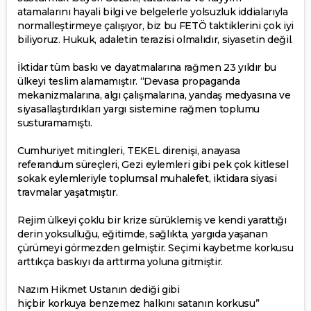
atamalarını hayali bilgi ve belgelerle yolsuzluk iddialarıyla
normalleştirmeye çalışıyor, biz bu FETÖ taktiklerini çok iyi
biliyoruz. Hukuk, adaletin terazisi olmalıdır, siyasetin değil.
İktidar tüm baskı ve dayatmalarına rağmen 23 yıldır bu
ülkeyi teslim alamamıştır. “Devasa propaganda
mekanizmalarına, algı çalışmalarına, yandaş medyasına ve
siyasallaştırdıkları yargı sistemine rağmen toplumu
susturamamıştı.
Cumhuriyet mitingleri, TEKEL direnişi, anayasa
referandum süreçleri, Gezi eylemleri gibi pek çok kitlesel
sokak eylemleriyle toplumsal muhalefet, iktidara siyasi
travmalar yaşatmıştır.
Rejim ülkeyi çoklu bir krize sürüklemiş ve kendi yarattığı
derin yoksulluğu, eğitimde, sağlıkta, yargıda yaşanan
çürümeyi görmezden gelmiştir. Seçimi kaybetme korkusu
arttıkça baskıyı da arttırma yoluna gitmiştir.
Nazım Hikmet Ustanın dediği gibi
hiçbir korkuya benzemez halkını satanın korkusu”