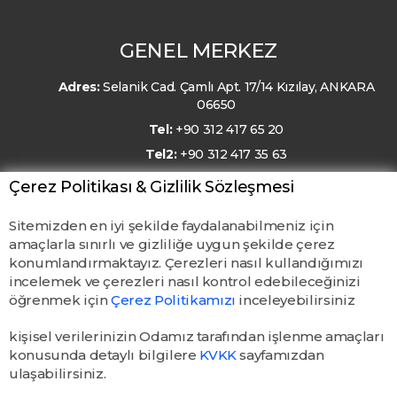
GENEL MERKEZ
Adres:
Selanik Cad. Çamlı Apt. 17/14 Kızılay, ANKARA
06650
Tel:
+90 312 417 65 20
Tel2:
+90 312 417 35 63
E-Posta:
kmo@kmo.org.tr
Çerez Politikası & Gizlilik Sözleşmesi
Sitemizden en iyi şekilde faydalanabilmeniz için
amaçlarla sınırlı ve gizliliğe uygun şekilde çerez
konumlandırmaktayız. Çerezleri nasıl kullandığımızı
incelemek ve çerezleri nasıl kontrol edebileceğinizi
öğrenmek için
Çerez Politikamızı
inceleyebilirsiniz
kişisel verilerinizin Odamız tarafından işlenme amaçları
konusunda detaylı bilgilere
KVKK
sayfamızdan
ulaşabilirsiniz.
© TMMOB Kimya Mühendisleri Odası. Tüm hakları saklıdır.