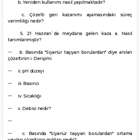
b. Yeniden kullanımı nasıl yapılmaktadır?
c. Çözelti geri kazanımı aşamasındaki süreç
verimliliği nedir?
5. 21 Haziran`da meydana gelen kaza a. Nasıl
tanımlanmıştır?
一
b. Basında "Siyanür taşıyan borulardan" diye anılan
çözeltinin i. Derişimi
一
ii. pH düzeyi
一
iii. Basıncı
一
iv. Sıcaklığı
一
v. Debisi nedir?
一
一
c. Basında "Siyanür taşıyan borulardan" ortama
yayılan çözeltinin miktarı nedir?