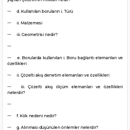
一
d. Kullanılan boruların i. Türü
一
ii. Malzemesi
一
iii. Geometrisi nedir?
一
一
e. Borularda kullanılan i. Boru bağlantı elemanları ve
özellikleri
一
ii. Çözelti akış denetim elemanları ve özellikleri
一
iii. Çözelti akış ölçüm elemanları ve özellikleri
nelerdir?
一
一
f. Kök nedeni nedir?
一
g. Alınması düşünülen önlemler nelerdir?