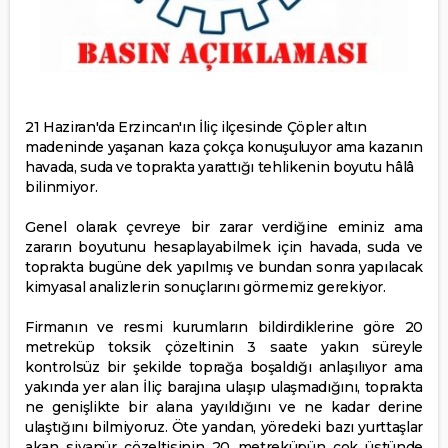
21 Haziran'da Erzincan'ın İliç ilçesinde Çöpler altın
madeninde yaşanan kaza çokça konuşuluyor ama kazanın
havada, suda ve toprakta yarattığı tehlikenin boyutu hâlâ
bilinmiyor.
Genel olarak çevreye bir zarar verdiğine eminiz ama
zararın boyutunu hesaplayabilmek için havada, suda ve
toprakta bugüne dek yapılmış ve bundan sonra yapılacak
kimyasal analizlerin sonuçlarını görmemiz gerekiyor.
Firmanın ve resmi kurumların bildirdiklerine göre 20
metreküp toksik çözeltinin 3 saate yakın süreyle
kontrolsüz bir şekilde toprağa boşaldığı anlaşılıyor ama
yakında yer alan İliç barajına ulaşıp ulaşmadığını, toprakta
ne genişlikte bir alana yayıldığını ve ne kadar derine
ulaştığını bilmiyoruz. Öte yandan, yöredeki bazı yurttaşlar
akan siyanür çözeltisinin 20 metreküpün çok üstünde