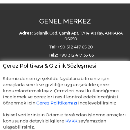
GENEL MERKEZ
Adres:
Selanik Cad. Çamlı Apt. 17/14 Kızılay, ANKARA
06650
Tel:
+90 312 417 65 20
Tel2:
+90 312 417 35 63
E-Posta:
kmo@kmo.org.tr
Çerez Politikası & Gizlilik Sözleşmesi
Sitemizden en iyi şekilde faydalanabilmeniz için
amaçlarla sınırlı ve gizliliğe uygun şekilde çerez
konumlandırmaktayız. Çerezleri nasıl kullandığımızı
incelemek ve çerezleri nasıl kontrol edebileceğinizi
öğrenmek için
Çerez Politikamızı
inceleyebilirsiniz
kişisel verilerinizin Odamız tarafından işlenme amaçları
konusunda detaylı bilgilere
KVKK
sayfamızdan
ulaşabilirsiniz.