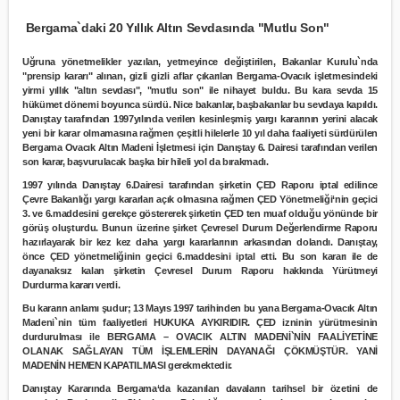
Bergama`daki 20 Yıllık Altın Sevdasında "Mutlu Son"
Uğruna yönetmelikler yazılan, yetmeyince değiştirilen, Bakanlar Kurulu`nda
"prensip kararı" alınan, gizli gizli aflar çıkarılan Bergama-Ovacık işletmesindeki
yirmi yıllık "altın sevdası", "mutlu son" ile nihayet buldu. Bu kara sevda 15
hükümet dönemi boyunca sürdü. Nice bakanlar, başbakanlar bu sevdaya kapıldı.
Danıştay tarafından 1997yılında verilen kesinleşmiş yargı kararının yerini alacak
yeni bir karar olmamasına rağmen çeşitli hilelerle 10 yıl daha faaliyeti sürdürülen
Bergama Ovacık Altın Madeni İşletmesi için Danıştay 6. Dairesi tarafından verilen
son karar, başvurulacak başka bir hileli yol da bırakmadı.
1997 yılında Danıştay 6.Dairesi tarafından şirketin ÇED Raporu iptal edilince
Çevre Bakanlığı yargı kararları açık olmasına rağmen ÇED Yönetmeliği‘nin geçici
3. ve 6.maddesini gerekçe göstererek şirketin ÇED ten muaf olduğu yönünde bir
görüş oluşturdu. Bunun üzerine şirket Çevresel Durum Değerlendirme Raporu
hazırlayarak bir kez kez daha yargı kararlarının arkasından dolandı. Danıştay,
önce ÇED yönetmeliğinin geçici 6.maddesini iptal etti. Bu son kararı ile de
dayanaksız kalan şirketin Çevresel Durum Raporu hakkında Yürütmeyi
Durdurma kararı verdi.
Bu kararın anlamı şudur; 13 Mayıs 1997 tarihinden bu yana Bergama-Ovacık Altın
Madeni`nin tüm faaliyetleri HUKUKA AYKIRIDIR. ÇED izninin yürütmesinin
durdurulması ile BERGAMA – OVACIK ALTIN MADENİ`NİN FAALİYETİNE
OLANAK SAĞLAYAN TÜM İŞLEMLERİN DAYANAĞI ÇÖKMÜŞTÜR. YANİ
MADENİN HEMEN KAPATILMASI gerekmektedir.
Danıştay Kararında Bergama‘da kazanılan davaların tarihsel bir özetini de