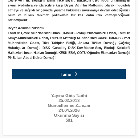
Çevre ve halk sağlığını, bilimi hiçe sayan, hukukun üstünlüğünü tanımayan
siyasi iktidarlara ve idarecilere karşı Beyaz Adımlar Platformu olarak mücadele
etmeye ve sağlıklı bir çevrede yaşama hakkımızı savunmaya devam edeceğimizi,
bilim ve hukuk tanımaz politikalara bir kez daha izin vermeyeceğimizi
hatırlatıyoruz.
Beyaz Adımlar Platformu
TMMOB Çevre Mühendisleri Odası, TMMOB Jeoloji Mühendisleri Odası, TMMOB
Kimya Mühendisleri Odası, TMMOB Metalurji Mühendisleri Odası, TMMOB Ziraat
Mühendisleri Odası, Türk Tabipler Birliği, Ankara 78‘liler Derneği, Çağdaş
Hukukçular Derneği, DİSK Genel-İs, DİSK-Dev-Maden-Sen, Ekoloji Kolektifi,
Halkevleri, İnsan Hakları Derneği, KESK-ESM, ODTÜ Öğretim Elemanları Derneği,
Pir Sultan Abdal Kültür Derneği
Tümü
Yayına Giriş Tarihi
25.02.2013
Güncellenme Zamanı
24.04.2026
Okunma Sayısı
581