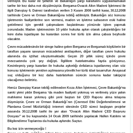
vermiştir. Bu karar ile Şirketin ve Bakanlığın yargı kararlarını uygulamamaları
tarihe bir kez daha not düşülmüştür. Bergama-Ovacık Altın Madeni İşletmesi ile
ilgili Danıştay 6. Dairesi tarafından verilen 3 Kasım 2008 tarihli karar, 30.12.2008
tarihinde Çevre ve Orman Bakanlığına tebliğ edilmiştir. Bakanlığın söz konusu
işletmenin faaliyetlerine son vermesi, maden ve işletme sahasının eski haline
getirilmesi için gerekli çalışmaların başlatılması yönünde işlem yapmak
zorundadır. Maden işletmesinin 10 yıldır hukuka aykırı olarak çalıştırıldığını bir
kere daha ispatlayan bu karardan sonra her türlü izin alma çabası beyhude
olacaktır.
Çevre mücadelesinde bir simge haline gelen Bergama ve Bergamalı köylülerin bir
taraftan yaşamı savunan mücadelesi anıtlaşırken, diğer taraftan çevre hukuku
alanında da içtihat oluşturmaktadır. Geçen 20 yıllık süreç içinde çevre
mevzuatında çok şey değişti. İlgililere hatırlatmakta fayda görüyoruz.
Kesinleşmiş yargı kararları ile hukuka aykırılığı defalarca ispatlanmış olan söz
konusu işletmenin yeniden açılmasına yönelik her türlü idari tasarrufun Anayasal
suç olduğunu bir kez daha hatırlatırken sürecin sonuna kadar takipçisi
olacağımızı belirtiriz.
Henüz Danıştay Kararı tebliğ edilmeden Koza Altın İşletmesi, Çevre Bakanlığı‘na
sanki yirmi yıldır Bergama ‘da maden faaliyeti yokmuş ve verilmeiş yüze yakın
mahkeme kararı yokmuş gibi yeni baştan bir ÇED Raporu alma telaşına
düşmüştür. Çevre ve Orman Bakanlığı`nın (Çevresel Etki Değerlendirmesi ve
Planlama Genel Müdürlüğü) internet sitesinde ÇED süreci başlayan projeler
arasında 30.12.2008 tarihi ile yer alan "Ovacık Altın Madeni ÇED Başvuru
Dosyası" ve bu kapsamda 14 Ocak 2009 tarihinde yapılacak Halkın Katılımı ve
Bilgilendirme Toplantısı da hukuka aykırıdır. Suçtur.
Bu kez izin vermeyeceğiz !