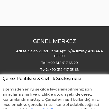
GENEL MERKEZ
Adres:
Selanik Cad. Çamlı Apt. 17/14 Kızılay, ANKARA
06650
Tel:
+90 312 417 65 20
Tel2:
+90 312 417 35 63
E-Posta:
kmo@kmo.org.tr
Çerez Politikası & Gizlilik Sözleşmesi
Sitemizden en iyi şekilde faydalanabilmeniz için
amaçlarla sınırlı ve gizliliğe uygun şekilde çerez
konumlandırmaktayız. Çerezleri nasıl kullandığımızı
incelemek ve çerezleri nasıl kontrol edebileceğinizi