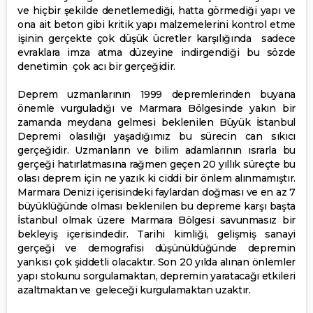
ve hiçbir şekilde denetlemediği, hatta görmediği yapı ve
ona ait beton gibi kritik yapı malzemelerini kontrol etme
işinin gerçekte çok düşük ücretler karşılığında sadece
evraklara imza atma düzeyine indirgendiği bu sözde
denetimin çok acı bir gerçeğidir.
Deprem uzmanlarının 1999 depremlerinden buyana
önemle vurguladığı ve Marmara Bölgesinde yakın bir
zamanda meydana gelmesi beklenilen Büyük İstanbul
Depremi olasılığı yaşadığımız bu sürecin can sıkıcı
gerçeğidir. Uzmanların ve bilim adamlarının ısrarla bu
gerçeği hatırlatmasına rağmen geçen 20 yıllık süreçte bu
olası deprem için ne yazık ki ciddi bir önlem alınmamıştır.
Marmara Denizi içerisindeki faylardan doğması ve en az 7
büyüklüğünde olması beklenilen bu depreme karşı başta
İstanbul olmak üzere Marmara Bölgesi savunmasız bir
bekleyiş içerisindedir. Tarihi kimliği, gelişmiş sanayi
gerçeği ve demografisi düşünüldüğünde depremin
yankısı çok şiddetli olacaktır. Son 20 yılda alınan önlemler
yapı stokunu sorgulamaktan, depremin yaratacağı etkileri
azaltmaktan ve geleceği kurgulamaktan uzaktır.