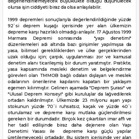
değerlendirilemeyecek büyüklükte olduğu düşünülecek
olursa işin ciddiyeti biraz da olsa anlaşılabilir.
1999 depremleri sonuçlarıyla değerlendirildiğinde yüzde
92`si deprem kuşağı içerisinde yer alan ülkemizin
depreme karşı hazırlıklı olmadığı anlaşılır. 17 Ağustos 1999
Marmara Depremi sonrasında "yapı denetimi"
düzenlemeleri adı altında bazı girişimler yapılmışsa da
yasa, bilimsel gerekliliklerden ve ülke gerçeklerinden
uzak olduğu için; çarpık, uygulanması zor ve kamusal
denetim alanı ticarileşmiş bir durum yaratmıştır. Pratikte,
yasa kapsamında mesleki denetim ve belgelendirme
görevleri olan TMMOB bağlı odaları dışlayan ve meslek
odalarının önerilerine kapılarını kapatan bir yaklaşım
egemen kılınmıştır. Gelinen aşamada "Deprem Şurası" ve
"Ulusal Deprem Konseyi" gibi kuruluşlar da lağvedilerek
ortadan kaldırılmıştır. Ülkemizde 23 milyonu aşan yapı
stokunun yüzde 70`i ruhsatsız, kaçak ve yüzde 40`ı
oturulamaz ve depreme karşı mutlaka güçlendirilmesi
gereken bir durumdadır. Birçok kez çıkartılan imar affı ve
her tadil edilişinde biraz daha dejenere olan Yapı
Denetimi Yasası ile depreme karşı güçlü yapılar
üretilemeyeceği ortadadır. Bu sistem içerisinde yer alan