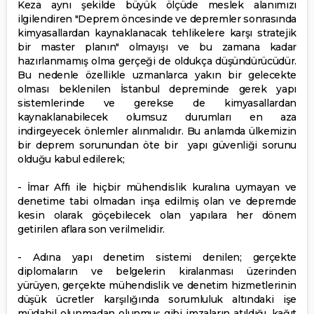
Keza aynı şekilde büyük ölçüde meslek alanımızı
ilgilendiren "Deprem öncesinde ve depremler sonrasında
kimyasallardan kaynaklanacak tehlikelere karşı stratejik
bir master planın" olmayışı ve bu zamana kadar
hazırlanmamış olma gerçeği de oldukça düşündürücüdür.
Bu nedenle özellikle uzmanlarca yakın bir gelecekte
olması beklenilen İstanbul depreminde gerek yapı
sistemlerinde ve gerekse de kimyasallardan
kaynaklanabilecek olumsuz durumları en aza
indirgeyecek önlemler alınmalıdır. Bu anlamda ülkemizin
bir deprem sorunundan öte bir yapı güvenliği sorunu
olduğu kabul edilerek;
- İmar Affı ile hiçbir mühendislik kuralına uymayan ve
denetime tabi olmadan inşa edilmiş olan ve depremde
kesin olarak göçebilecek olan yapılara her dönem
getirilen aflara son verilmelidir.
- Adına yapı denetim sistemi denilen; gerçekte
diplomaların ve belgelerin kiralanması üzerinden
yürüyen, gerçekte mühendislik ve denetim hizmetlerinin
düşük ücretler karşılığında sorumluluk altındaki işe
müdahil olunmadan olunmuş gibi imzaların atıldığı, kağıt