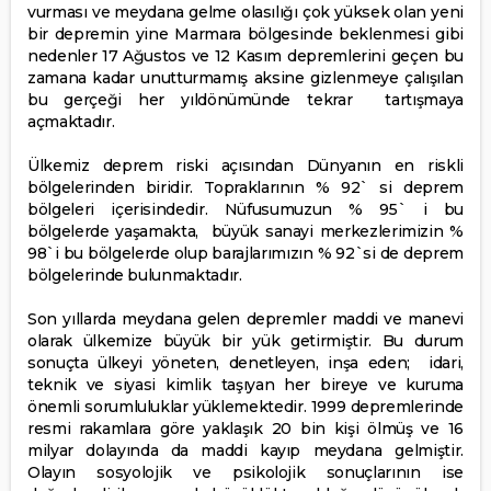
vurması ve meydana gelme olasılığı çok yüksek olan yeni
bir depremin yine Marmara bölgesinde beklenmesi gibi
nedenler 17 Ağustos ve 12 Kasım depremlerini geçen bu
zamana kadar unutturmamış aksine gizlenmeye çalışılan
bu gerçeği her yıldönümünde tekrar tartışmaya
açmaktadır.
Ülkemiz deprem riski açısından Dünyanın en riskli
bölgelerinden biridir. Topraklarının % 92` si deprem
bölgeleri içerisindedir. Nüfusumuzun % 95` i bu
bölgelerde yaşamakta, büyük sanayi merkezlerimizin %
98`i bu bölgelerde olup barajlarımızın % 92`si de deprem
bölgelerinde bulunmaktadır.
Son yıllarda meydana gelen depremler maddi ve manevi
olarak ülkemize büyük bir yük getirmiştir. Bu durum
sonuçta ülkeyi yöneten, denetleyen, inşa eden; idari,
teknik ve siyasi kimlik taşıyan her bireye ve kuruma
önemli sorumluluklar yüklemektedir. 1999 depremlerinde
resmi rakamlara göre yaklaşık 20 bin kişi ölmüş ve 16
milyar dolayında da maddi kayıp meydana gelmiştir.
Olayın sosyolojik ve psikolojik sonuçlarının ise