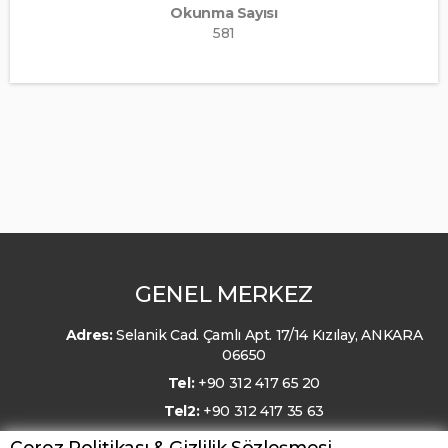
Okunma Sayısı
581
GENEL MERKEZ
Adres:
Selanik Cad. Çamlı Apt. 17/14 Kızılay, ANKARA
06650
Tel:
+90 312 417 65 20
Tel2:
+90 312 417 35 63
E-Posta:
kmo@kmo.org.tr