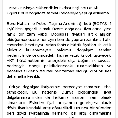
TMMOB Kimya Mühendisleri Odası Başkanı Dr. Ali
Uğurlu' nun doğalgaz zamları nedeniyle yaptığı açıklama:
Boru Hatları ile Petrol Taşıma Anonim Şirketi (BOTAŞ), 1
Eylülden geçerli olmak üzere doğalgaz fiyatlarına yine
fahiş bir zam yaptı. Doğalgaz fiyatları artık alışkın
olduğumuz üzere her ayın birinde yapılan zamlarla halkı
canından bezdiriyor. Artan fahiş elektrik fiyatları ile artık
elektrik kullanamayan halkımız doğalgaz zamları
nedeniyle de önümüzdeki kış ne yazık ki çok üşüyecek.
AKP hükümetlerinin enerjideki dışa bağımlılık sevdası
nedeniyle enerji politikalarındaki tutarsızlıkların ve
beceriksizliklerin faturası her zaman olduğu gibi bir kez
daha halka kesildi.
Türkiye doğalgaz ihtiyacının neredeyse tamamını ithal
etmektedir. Bu nedenle Dünya ölçeğindeki fiyat
dalgalanmalarından da halkımız nasibini zam olarak
almaktadır. Eskiden fiyat artışlarının gerekçesi olarak
döviz fiyatlarındaki artış gösterilirdi. Uzunca bir süreden
beri döviz fiyatlarında herhangi bir artış olmamasına