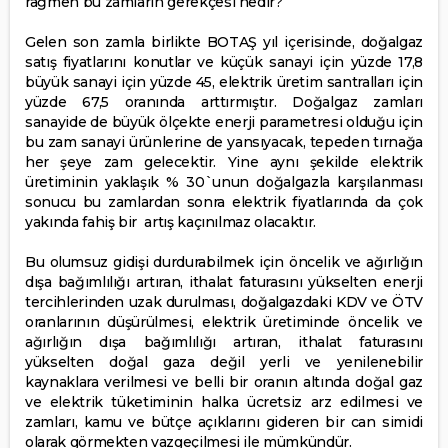
rağmen bu zamların gerekçesi nedir?
Gelen son zamla birlikte BOTAŞ yıl içerisinde, doğalgaz
satış fiyatlarını konutlar ve küçük sanayi için yüzde 17,8
büyük sanayi için yüzde 45, elektrik üretim santralları için
yüzde 67,5 oranında arttırmıştır. Doğalgaz zamları
sanayide de büyük ölçekte enerji parametresi olduğu için
bu zam sanayi ürünlerine de yansıyacak, tepeden tırnağa
her şeye zam gelecektir. Yine aynı şekilde elektrik
üretiminin yaklaşık % 30`unun doğalgazla karşılanması
sonucu bu zamlardan sonra elektrik fiyatlarında da çok
yakında fahiş bir artış kaçınılmaz olacaktır.
Bu olumsuz gidişi durdurabilmek için öncelik ve ağırlığın
dışa bağımlılığı artıran, ithalat faturasını yükselten enerji
tercihlerinden uzak durulması, doğalgazdaki KDV ve ÖTV
oranlarının düşürülmesi, elektrik üretiminde öncelik ve
ağırlığın dışa bağımlılığı artıran, ithalat faturasını
yükselten doğal gaza değil yerli ve yenilenebilir
kaynaklara verilmesi ve belli bir oranın altında doğal gaz
ve elektrik tüketiminin halka ücretsiz arz edilmesi ve
zamları, kamu ve bütçe açıklarını gideren bir can simidi
olarak görmekten vazgeçilmesi ile mümkündür.