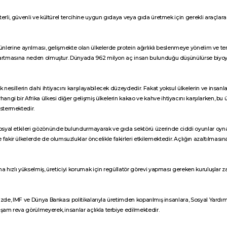
eterli, güvenli ve kültürel tercihine uygun gıdaya veya gıda üretmek için gerekli araçlara 
 ürünlerine ayrılması, gelişmekte olan ülkelerde protein ağırlıklı beslenmeye yönelim ve 
ilde artmasına neden olmuştur. Dünyada 962 milyon aç insan bulunduğu düşünülürse biyo
k nesillerin dahi ihtiyacını karşılayabilecek düzeydedir. Fakat yoksul ülkelerin ve insan
ngi bir Afrika ülkesi diğer gelişmiş ülkelerin kakao ve kahve ihtiyacını karşılarken, bu 
stermektedir.
sosyal etkileri gözönünde bulundurmayarak ve gıda sektörü üzerinde ciddi oyunlar oyn
kir ülkelerde de olumsuzluklar öncelikle fakirleri etkilemektedir. Açlığın azaltılmasına 
daha hızlı yükselmiş, üreticiyi korumak için regüllatör görevi yapması gereken kuruluşlar 
emizde, IMF ve Dünya Bankası politikalarıyla üretimden koparılmış insanlara, Sosyal Yardı
aşam reva görülmeyerek, insanlar açlıkla terbiye edilmektedir.