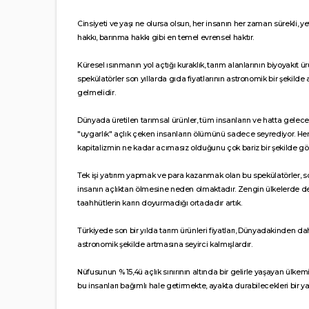
Cinsiyeti ve yaşı ne olursa olsun, her insanın her zaman sürekli, y
hakkı, barınma hakkı gibi en temel evrensel haktır.
Küresel ısınmanın yol açtığı kuraklık, tarım alanlarının biyoyakıt
spekülatörler son yıllarda gıda fiyatlarının astronomik bir şek
gelmelidir.
Dünyada üretilen tarımsal ürünler, tüm insanların ve hatta gelece
"uygarlık" açlık çeken insanların ölümünü sadece seyrediyor. Herha
kapitalizmin ne kadar acımasız olduğunu çok bariz bir şekilde gö
Tek işi yatırım yapmak ve para kazanmak olan bu spekülatörler, 
insanın açlıktan ölmesine neden olmaktadır. Zengin ülkelerde de fa
taahhütlerin karın doyurmadığı ortadadır artık.
Türkiyede son bir yılda tarım ürünleri fiyatları, Dünyadakinden 
astronomik şekilde artmasına seyirci kalmışlardır.
Nüfusunun % 15,4ü açlık sınırının altında bir gelirle yaşayan ülk
bu insanları bağımlı hale getirmekte, ayakta durabilecekleri bir y