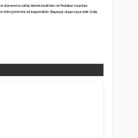
i ve donanıma sahip teknik kadroları ve fedakar insanları
bilinçlenmesi ile başarılabilir. Başarıya ulaşıncaya dek Gıda,