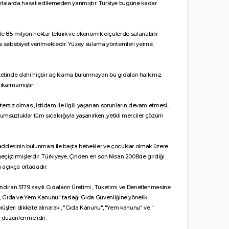
tarlalarda hasat edilemeden yanmıştır. Türkiye bugüne kadar
de 8,5 milyon hektar teknik ve ekonomik ölçülerde sulanabilir
 sebebiyet verilmektedir. Yüzey sulama yöntemleri yerine,
iketinde dahi hiçbir açıklama bulunmayan bu gıdaları halkımız
çıkarmamıştır.
tersiz olması, istidam ile ilgili yaşanan sorunların devam etmesi,
olumsuzluklar tüm sıcaklığıyla yaşanırken, yetkli merciler çözüm
ddesinin bulunması ile başta bebekler ve çocuklar olmak üzere
geçiştirmişlerdir. Türkiyeye, Çinden en son Nisan 2008de girdiği
ı açıkça ortadadır.
ındıran 5179 sayılı Gıdaların Üretimi , Tüketimi ve Denetlenmesine
, Gıda ve Yem Kanunu" taslağı Gıda Güvenliğine yönelik
üşleri dikkate alınarak , "Gıda Kanunu", "Yem kanunu" ve "
r düzenlenmelidir.