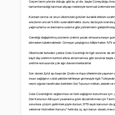
Geçen tarım yılında olduğu gibi bu yıl da , başta Güneydoğu Ana
tamamlamadığı tarımsal altyapı nedeniyle tarımsal üretimde ken
Küresel ısınma ve onun ülkemizde görülen kuraklık etkisini azaltma
arazisinin ancak % 60nı sulanabilmekte , bunu da büyük oranda
yağmurlama ve damlama sulama gibi yöntemlerin geliştirilmesiy
Genetiği değiştirilmiş ürünlerin üretimi yasak olmasına karşın 
bilmeden tüketmektedir. Girmeye çalıştığımız ABde halkın %71i ve
Ülkemizde tarladan çatala Gıda Güvenliği ile ilgili sorunlar da art
kayıt dışı üretimin kontrol altına alınamaması gibi sorunlar başta
üretme konusunda çok ağır davranmaktadırlar.
Son olarak, Eylül ayı başında Çinde ve Asya ülkelerinde yaşan
insan sağlığının ciddi şekilde tehlikeye girmesiyle ilgili Türkiyed
resmi ağızlar tarafından belirtilen Süt Tozunun miktarı, akıbeti v
Gıda Güvenliğinin sağlanması ve halk sağlığının korunması için , g
Dair Kanunun AB uyum yasalarına göre düzenlenmesi için Tarım 
sorunlara çözüm getirmek şöyle dursun, 5179 sayılı kanunun da ge
veteriner Hizmetleri Kanunu" helinde, üç ayrı kanun olarak, mevc