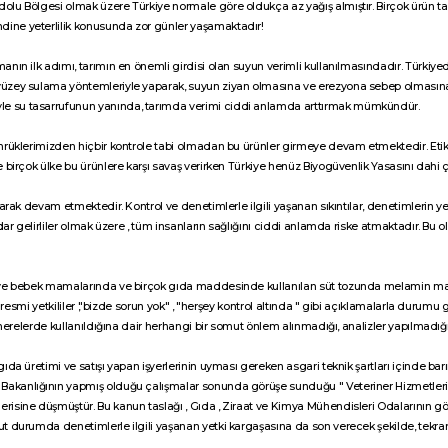
dolu Bölgesi olmak üzere Türkiye normale göre oldukça az yağış almıştır. Birçok ürün 
dine yeterlilik konusunda zor günler yaşamaktadır!
nın ilk adımı, tarımın en önemli girdisi olan suyun verimli kullanılmasındadır. Türkiye
 yüzey sulama yöntemleriyle yaparak, suyun ziyan olmasına ve erezyona sebep olmasına
le su tasarrufunun yanında, tarımda verimi ciddi anlamda arttırmak mümkündür.
gümrüklerimizden hiçbir kontrole tabi olmadan bu ürünler girmeye devam etmektedir. Et
 birçok ülke bu ürünlere karşı savaş verirken Türkiye henüz Biyogüvenlik Yasasını dahi 
arak devam etmektedir. Kontrol ve denetimlerle ilgili yaşanan sıkıntılar, denetimlerin ye
 dar gelirliler olmak üzere , tüm insanların sağlığını ciddi anlamda riske atmaktadır. Bu 
an ve bebek mamalarında ve birçok gıda maddesinde kullanılan süt tozunda melamin ma
e resmi yetkililer ,"bizde sorun yok" , "herşey kontrol altında " gibi açıklamalarla durumu 
e nerelerde kullanıldığına dair herhangi bir somut önlem alınmadığı, analizler yapılmadığ
ıda üretimi ve satışı yapan işyerlerinin uyması gereken asgari teknik şartları içinde bar
Bakanlığının yapmış olduğu çalışmalar sonunda görüşe sunduğu " Veteriner Hizmetleri
risine düşmüştür. Bu kanun taslağı , Gıda , Ziraat ve Kimya Mühendisleri Odalarının gör
ut durumda denetimlerle ilgili yaşanan yetki kargaşasına da son verecek şekilde, tekra