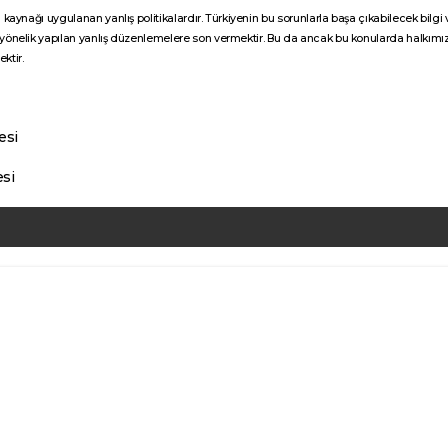
 kaynağı uygulanan yanlış politikalardır. Türkiyenin bu sorunlarla başa çıkabilecek bilg
yönelik yapılan yanlış düzenlemelere son vermektir. Bu da ancak bu konularda halkımızın 
ktir.
esi
si