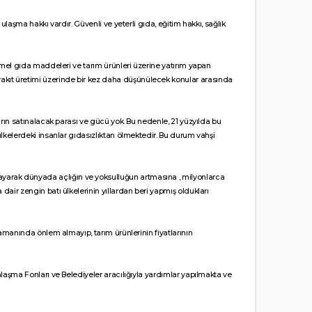
ulaşma hakkı vardır. Güvenli ve yeterli gıda, eğitim hakkı, sağlık
temel gıda maddeleri ve tarım ürünleri üzerine yatırım yapan
yakıt üretimi üzerinde bir kez daha düşünülecek konular arasında
ların satınalacak parası ve gücü yok. Bu nedenle, 21 yüzyılda bu
ülkelerdeki insanlar gıdasızlıktan ölmektedir. Bu durum vahşi
ayarak dünyada açlığın ve yoksulluğun artmasına , milyonlarca
dair zengin batı ülkelerinin yıllardan beri yapmış oldukları
zamanında önlem almayıp, tarım ürünlerinin fiyatlarının
mlaşma Fonları ve Belediyeler aracılığıyla yardımlar yapılmakta ve