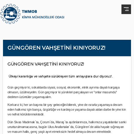
GÜNGÖREN VAHŞETİNİ KINIYORUZ!
GÜNGÖREN VAHŞETİNİ KINIYORUZ!
Ülkeyi karanlığa ve vahşete sürükleyen tüm anlayışlara dur diyoruz!..
Gün geçmiyor ki, sokaklarda siyasi, sosyal, ekonomik, etnik ayrıma dayalı kargaşa
olmasın, üzülmeyelim. Gün geçmiyor ki yürekleri parçalayan ve "onlar masumdu"
dedirten üzüntüler yaşamayalım.
Korkarız ki, her an başına bir şey geleceğini bilerek, yine de ısrarla yaşamaya devam
eden halkımız için barışa, özgürlüğe ve kardeşce yaşama dayalı atılan darbe ile yine kin
ve nefret körüklenmektedir.
Dün Sivas Madımak`ta, Çorum`da, Maraş`ta aydınlarımıza, halkımıza yaşatılanlar sanki
unutturulmamacasına, bugün Ulus Anafartalar`da, Güngören`de akla hayale sığmayan
ve masum halkı, genç yaşlı ayırt etmeksizin hedef almaya devam etmektedir.