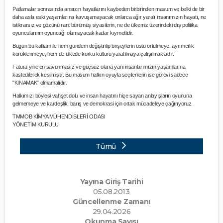
Patlamalar sonrasında ansızın hayatlarını kaybeden birbirinden masum ve belki de bir
daha asla eski yaşamlarına kavuşamayacak onlarca ağır yaralı insanımızın hayatı, ne
istikrarsız ve gözünü rant bürümüş siyasilerin, ne de ülkemiz üzerindeki dış politika
oyuncularının oyuncağı olamayacak kadar kıymetlidir.
Bugün bu katliam ile hem gündem değiştirilip birşeylerin üstü örtülmeye, ayrımcılık
körüklenmeye, hem de ülkede korku kültürü yaratılmaya çalışılmaktadır.
Fatura yine en savunmasız ve güçsüz olana yani insanlarımızın yaşamlarına
kastedilerek kesilmiştir. Bu masum halkın oyuyla seçilenlerin ise görevi sadece
"KINAMAK" olmamalıdır.
Halkımızı böylesi vahşet dolu ve insan hayatını hiçe sayan anlayışların oyununa
gelmemeye ve kardeşlik, barış ve demokrasi için ortak mücadeleye çağırıyoruz.
TMMOB KİMYA MÜHENDİSLERİ ODASI
YÖNETİM KURULU
Tümü
Yayına Giriş Tarihi
05.08.2013
Güncellenme Zamanı
29.04.2026
Okunma Sayısı