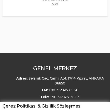
539
GENEL MERKEZ
Adres:
Selanik Cad. Çamlı Apt. 17/14 Kızılay, ANKARA
06650
Tel:
+90 312 417 65 20
Tel2:
+90 312 417 35 63
E-Posta:
kmo@kmo.org.tr
Çerez Politikası & Gizlilik Sözleşmesi