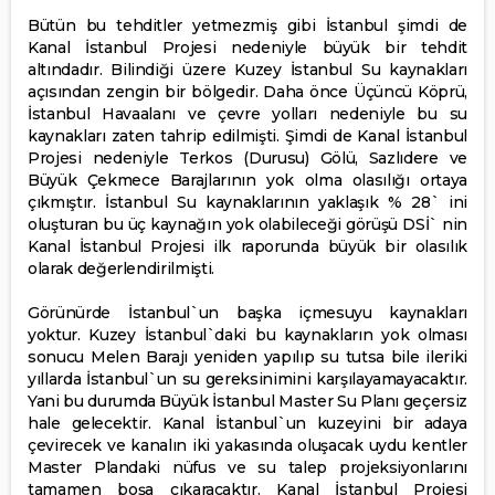
Bütün bu tehditler yetmezmiş gibi İstanbul şimdi de
Kanal İstanbul Projesi nedeniyle büyük bir tehdit
altındadır. Bilindiği üzere Kuzey İstanbul Su kaynakları
açısından zengin bir bölgedir. Daha önce Üçüncü Köprü,
İstanbul Havaalanı ve çevre yolları nedeniyle bu su
kaynakları zaten tahrip edilmişti. Şimdi de Kanal İstanbul
Projesi nedeniyle Terkos (Durusu) Gölü, Sazlıdere ve
Büyük Çekmece Barajlarının yok olma olasılığı ortaya
çıkmıştır. İstanbul Su kaynaklarının yaklaşık % 28` ini
oluşturan bu üç kaynağın yok olabileceği görüşü DSİ` nin
Kanal İstanbul Projesi ilk raporunda büyük bir olasılık
olarak değerlendirilmişti.
Görünürde İstanbul`un başka içmesuyu kaynakları
yoktur. Kuzey İstanbul`daki bu kaynakların yok olması
sonucu Melen Barajı yeniden yapılıp su tutsa bile ileriki
yıllarda İstanbul`un su gereksinimini karşılayamayacaktır.
Yani bu durumda Büyük İstanbul Master Su Planı geçersiz
hale gelecektir. Kanal İstanbul`un kuzeyini bir adaya
çevirecek ve kanalın iki yakasında oluşacak uydu kentler
Master Plandaki nüfus ve su talep projeksiyonlarını
tamamen boşa çıkaracaktır. Kanal İstanbul Projesi