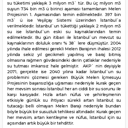
su tüketimi yaklaşık 3 milyon m3` tür. Bu üç milyon m3
suyun 734 bin m3 ü birinci aşaması tamamlanan Melen
Projesinin 1. Aşamasından temin edilmektedir. 397 bin
m3` ü ise Yeşilçay Sistemi üzerinden İstanbul`a
verilmektedir. İstanbul`un tükettiği yaklaşık 2 milyon m3
su ise İstanbul`un eski su kaynaklarından temin
edilmektedir. Bu gün itibari ile İstanbul`un mevcut su
kaynaklarının doluluk oranı % 38` lere düşmüştür. 2004
yılında ihale edilmesi gerekli Melen Barajının ihalesi 2012
yılında sekiz yıl gecikmeli yapılmış ve baraj bitmiş
olmasına rağmen gövdesindeki derin çatlaklar nedeniyle
su tutması imkansız hale gelmiştir. AKP` nin deyişiyle
2071, gerçekte ise 2040 yılına kadar İstanbul`un su
problemini çözmesi gereken Büyük Melen İçmesuyu
Projesinin başarısızlığa uğraması nedeniyle kurak geçen
her mevsim sonrası İstanbul her an ciddi bir su sorunu ile
karşı karşıyadır. Hızla artan nüfus ve şehirleşmenin
etkisiyle günlük su ihtiyacı sürekli artan İstanbul; su
tutacağı belli olmayan Melen Barajı nedeniyle bundan
böyle büyük bir susuzluk tehlikesi altındadır. Kurak geçen
her mevsim, artan kentleşme ve nüfus, İstanbul için su
açısından artık büyük bir tehdittir.