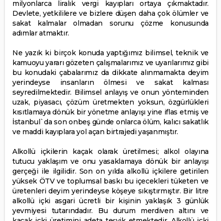
milyonlarca liralık vergi kayıpları ortaya çıkmaktadır.
Devlete, yetkililere ve bizlere düşen daha çok ölümler ve
sakat kalmalar olmadan sorunu çözme konusunda
adımlar atmaktır.
Ne yazık ki birçok konuda yaptığımız bilimsel, teknik ve
kamuoyu yararı gözeten çalışmalarımız ve uyarılarımız gibi
bu konudaki çabalarımız da dikkate alınmamakta deyim
yerindeyse insanların ölmesi ve sakat kalması
seyredilmektedir. Bilimsel anlayış ve onun yönteminden
uzak, piyasacı, çözüm üretmekten yoksun, özgürlükleri
kısıtlamaya dönük bir yönetme anlayışı yine iflas etmiş ve
İstanbul`da son onbeş günde onlarca ölüm, kalıcı sakatlık
ve maddi kayıplara yol açan birtrajedi yaşanmıştır.
Alkollü içkilerin kaçak olarak üretilmesi; alkol olayına
tutucu yaklaşım ve onu yasaklamaya dönük bir anlayışı
gerçeği ile ilgilidir. Son on yılda alkollü içkilere getirilen
yüksek ÖTV ve toplumsal baskı bu içecekleri tüketen ve
üretenleri deyim yerindeyse köşeye sıkıştırmıştır. Bir litre
alkollü içki asgari ücretli bir kişinin yaklaşık 3 günlük
yevmiyesi tutarındadır. Bu durum merdiven altını ve
kaçak içki üretimini adeta teşvik etmektedir. Alkollü içki