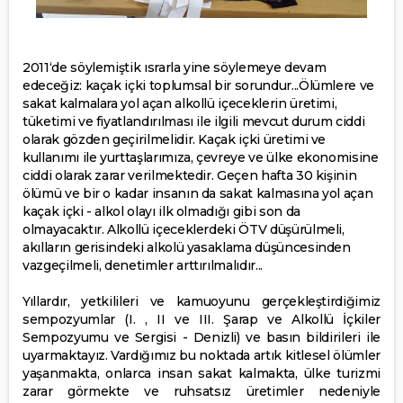
2011‘de söylemiştik ısrarla yine söylemeye devam
edeceğiz: kaçak içki toplumsal bir sorundur...Ölümlere ve
sakat kalmalara yol açan alkollü içeceklerin üretimi,
tüketimi ve fiyatlandırılması ile ilgili mevcut durum ciddi
olarak gözden geçirilmelidir. Kaçak içki üretimi ve
kullanımı ile yurttaşlarımıza, çevreye ve ülke ekonomisine
ciddi olarak zarar verilmektedir. Geçen hafta 30 kişinin
ölümü ve bir o kadar insanın da sakat kalmasına yol açan
kaçak içki - alkol olayı ilk olmadığı gibi son da
olmayacaktır. Alkollü içeceklerdeki ÖTV düşürülmeli,
akılların gerisindeki alkolü yasaklama düşüncesinden
vazgeçilmeli, denetimler arttırılmalıdır...
Yıllardır, yetkilileri ve kamuoyunu gerçekleştirdiğimiz
sempozyumlar (I. , II ve III. Şarap ve Alkollü İçkiler
Sempozyumu ve Sergisi - Denizli) ve basın bildirileri ile
uyarmaktayız. Vardığımız bu noktada artık kitlesel ölümler
yaşanmakta, onlarca insan sakat kalmakta, ülke turizmi
zarar görmekte ve ruhsatsız üretimler nedeniyle