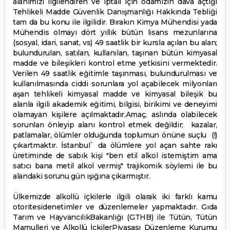
alanımızı ilgilendiren ve iptali için odamızın dava açtığı
Tehlikeli Madde Güvenlik Danışmanlığı Hakkında Tebliği
tam da bu konu ile ilgilidir. Bırakın Kimya Mühendisi yada
Mühendis olmayı dört yıllık bütün lisans mezunlarına
(sosyal, idari, sanat, vs) 49 saatlik bir kursla açılan bu alan;
bulundurulan, satılan, kullanılan, taşınan bütün kimyasal
madde ve bileşikleri kontrol etme yetkisini vermektedir.
Verilen 49 saatlik eğitimle taşınması, bulundurulması ve
kullanılmasında ciddi sorunlara yol açabilecek milyonları
aşan tehlikeli kimyasal madde ve kimyasal bileşik bu
alanla ilgili akademik eğitimi, bilgisi, birikimi ve deneyimi
olamayan kişilere açılmaktadır.Amaç, aslında olabilecek
sorunları önleyip alanı kontrol etmek değildir; kazalar,
patlamalar, ölümler olduğunda toplumun önüne suçlu (!)
çıkartmaktır. İstanbul` da ölümlere yol açan sahte rakı
üretiminde de sabık kişi "ben etil alkol istemiştim ama
satıcı bana metil alkol vermiş" trajikomik söylemi ile bu
alandaki sorunu gün ışığına çıkarmıştır.
Ülkemizde alkollü içkilerle ilgili olarak iki farklı kamu
otoritesidenetimler ve düzenlemeler yapmaktadır. Gıda
Tarım ve HayvancılıkBakanlığı (GTHB) ile Tütün, Tütün
Mamulleri ve Alkollü İçkilerPiyasası Düzenleme Kurumu