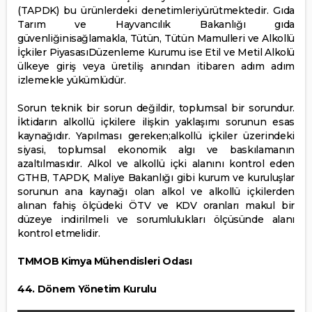
(TAPDK) bu ürünlerdeki denetimleriyürütmektedir. Gıda
Tarım ve Hayvancılık Bakanlığı gıda
güvenliğinisağlamakla, Tütün, Tütün Mamulleri ve Alkollü
İçkiler PiyasasıDüzenleme Kurumu ise Etil ve Metil Alkolü
ülkeye giriş veya üretiliş anından itibaren adım adım
izlemekle yükümlüdür.
Sorun teknik bir sorun değildir, toplumsal bir sorundur.
İktidarın alkollü içkilere ilişkin yaklaşımı sorunun esas
kaynağıdır. Yapılması gereken;alkollü içkiler üzerindeki
siyasi, toplumsal ekonomik algı ve baskılamanın
azaltılmasıdır. Alkol ve alkollü içki alanını kontrol eden
GTHB, TAPDK, Maliye Bakanlığı gibi kurum ve kuruluşlar
sorunun ana kaynağı olan alkol ve alkollü içkilerden
alınan fahiş ölçüdeki ÖTV ve KDV oranları makul bir
düzeye indirilmeli ve sorumlulukları ölçüsünde alanı
kontrol etmelidir.
TMMOB Kimya Mühendisleri Odası
44. Dönem Yönetim Kurulu