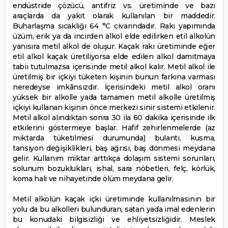
endüstride çözücü, antifriz vs. üretiminde ve bazı
araçlarda da yakıt olarak kullanılan bir maddedir.
Buharlaşma sıcaklığı 64 °C civarındadır. Rakı yapımında
üzüm, erik ya da incirden alkol elde edilirken etil alkolün
yanısıra metil alkol de oluşur. Kaçak rakı üretiminde eğer
etil alkol kaçak üretiliyorsa elde edilen alkol damıtmaya
tabii tutulmazsa içerisinde metil alkol kalır. Metil alkol ile
üretilmiş bir içkiyi tüketen kişinin bunun farkına varması
neredeyse imkânsızdır. İçerisindeki metil alkol oranı
yüksek bir alkolle yada tamamen metil alkolle üretilmiş
içkiyi kullanan kişinin önce merkezi sinir sistemi etkilenir.
Metil alkol alındıktan sonra 30 ila 60 dakika içerisinde ilk
etkilerini göstermeye başlar. Hafif zehirlenmelerde (az
miktarda tüketilmesi durumunda) bulantı, kusma,
tansiyon değişiklikleri, baş ağrısı, baş dönmesi meydana
gelir. Kullanım miktar arttıkça dolaşım sistemi sorunları,
solunum bozuklukları, ishal, sara nöbetleri, felç, körlük,
koma hali ve nihayetinde ölüm meydana gelir.
Metil alkolün kaçak içki üretiminde kullanılmasının bir
yolu da bu alkolleri bulunduran, satan yada imal edenlerin
bu konudaki bilgisizliği ve ehliyetsizliğidir. Meslek