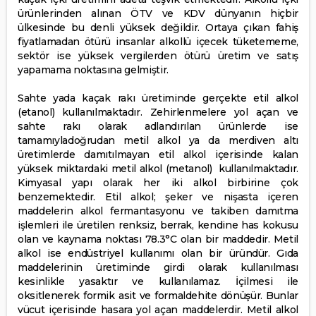
ürünlerinden alınan ÖTV ve KDV dünyanın hiçbir
ülkesinde bu denli yüksek değildir. Ortaya çıkan fahiş
fiyatlamadan ötürü insanlar alkollü içecek tüketememe,
sektör ise yüksek vergilerden ötürü üretim ve satış
yapamama noktasına gelmiştir.
Sahte yada kaçak rakı üretiminde gerçekte etil alkol
(etanol) kullanılmaktadır. Zehirlenmelere yol açan ve
sahte rakı olarak adlandırılan ürünlerde ise
tamamıyladoğrudan metil alkol ya da merdiven altı
üretimlerde damıtılmayan etil alkol içerisinde kalan
yüksek miktardaki metil alkol (metanol) kullanılmaktadır.
Kimyasal yapı olarak her iki alkol birbirine çok
benzemektedir. Etil alkol; şeker ve nişasta içeren
maddelerin alkol fermantasyonu ve takiben damıtma
işlemleri ile üretilen renksiz, berrak, kendine has kokusu
olan ve kaynama noktası 78.3°C olan bir maddedir. Metil
alkol ise endüstriyel kullanımı olan bir üründür. Gıda
maddelerinin üretiminde girdi olarak kullanılması
kesinlikle yasaktır ve kullanılamaz. İçilmesi ile
oksitlenerek formik asit ve formaldehite dönüşür. Bunlar
vücut içerisinde hasara yol açan maddelerdir. Metil alkol