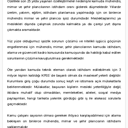
Özellikle son 25 yılda yaşanan özelleştirmeler nedeniyle kamuda mühendis,
mimar ve şehir plancılarının istihdam oranı giderek düşmektedir. Yıllardır
üretim, yatırım, eğitim, istihdam planlaması yapılmadığı için on binlerce
mühendis mimar ve şehir plancısı işsiz durumdadır. Meslektaşlarımız ya
meslekleri dışında çalışmak zorunda kalmakta ya da çareyi yurt dışına
çıkmakta aramaktadır.
Yüz yüze olduğumuz işsizlik sorunun çözümü ve nitelikli işgücü göçünün
engellenmesi için mühendis, mimar, şehir plancılarının kamuda istihdam,
atama ve güvenceli kadro konusunda kamuoyunda da haklılığı kabul edilen
sorunlarının çözüme kavuşturulması gerekmektedir.
Öte yandan kamuda teknik eleman olarak istihdam edilebilmek için 3
milyon kişinin katıldığı KPSS`de başarılı olmak da maalesef yeterli değildir.
Kurumlara giriş çoğu durumda sonuç keyfi ve istismara açık mülakatlarla
belirlenmektedir. Mülakatlar, başvuran kişilerin mesleki yeterliliğiyle değil,
iktidara muhalif olup olmadıkları, memleketleri, aileleri, sosyal medya
paylaşımları, hangi tarikata yakınlık gördüğü gibi iş ile alakasız sorularla
geçmektedir.
Kamu çalışanı sayısının olması gereken ihtiyacı karşılayabilmesi için atama
bekleyen on binlerce mühendis, mimar ve şehir plancısının istihdamı
sağlanmalıdır.