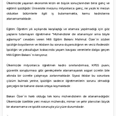
Ülkemizde yaşanan ekonomik krizin en büyük sonuçlarından birisi genç ve
eğitimli işsizliğidir. Üniversite mezunu milyonlarca genç, ne yazık ki mezun
oldukları bölümlerle ilgili iş bulamamakta, kamu kadrolarına
atanamamaktadır.
Eğitim Öğretim yılı açılışında karşılaştığı ve ataması yapılmadığı için göz
yaşlarını tutamayan öğretmene "Mühendisler de atanamıyor ama böyle
ağlamıyor" cevabını veren Milli Eğitim Bakanı Mahmut Özer`in sözleri
işsizliğin boyutlarının ve iktidarın bu soruna duyarsızlığının en veciz ifadesidir.
İşsizliğin ve yoksulluğun kıskacında yaşam kavgası verenlerle dalga geçen
Milli Eğitim Bakanı`nı kınıyoruz.
Ülkemizde milyonlarca öğretmen kadro sınırlandırması, KPSS puanı,
güvenlik soruşturması gibi gerekçelerle atanamayarak asgari ücretin bile
altında bir ücretle çalışmaya zorlanmaktadır. Siyasi iktidar bu sorunlara
çözüm bulmak yerine, işsizliğin sadece öğretmenlerin sorunu olmadığı
gerçeğini bir bahane olarak ortaya koymaktadır.
Bakan Özer`in haklı olduğu tek konu mühendislerin de atanamadığıdır.
Ülkemizde özellikle yeni mezun mühendis, mimar ve şehir plancıları büyük
bir atanamama ve işsizlik sorunuyla yüz yüze durumdadır.