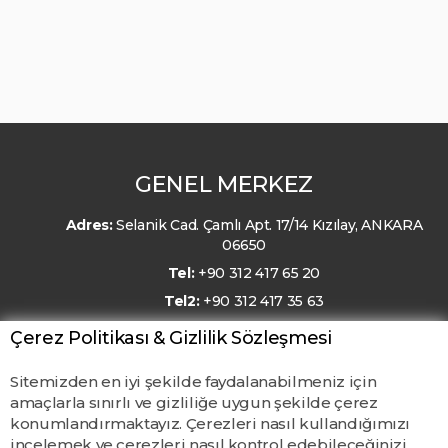
GENEL MERKEZ
Adres:
Selanik Cad. Çamlı Apt. 17/14 Kızılay, ANKARA
06650
Tel:
+90 312 417 65 20
Tel2:
+90 312 417 35 63
E-Posta:
kmo@kmo.org.tr
Çerez Politikası & Gizlilik Sözleşmesi
Sitemizden en iyi şekilde faydalanabilmeniz için
amaçlarla sınırlı ve gizliliğe uygun şekilde çerez
konumlandırmaktayız. Çerezleri nasıl kullandığımızı
incelemek ve çerezleri nasıl kontrol edebileceğinizi