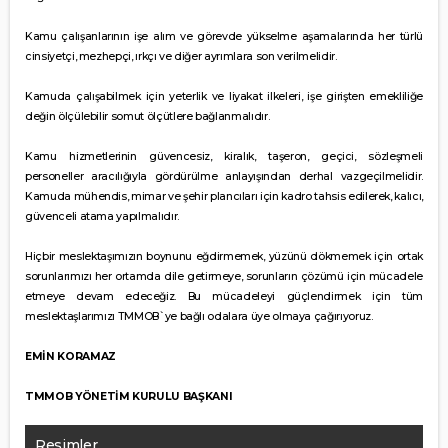
Kamu çalışanlarının işe alım ve görevde yükselme aşamalarında her türlü
cinsiyetçi, mezhepçi, ırkçı ve diğer ayrımlara son verilmelidir.
Kamuda çalışabilmek için yeterlik ve liyakat ilkeleri, işe girişten emekliliğe
değin ölçülebilir somut ölçütlere bağlanmalıdır.
Kamu hizmetlerinin güvencesiz, kiralık, taşeron, geçici, sözleşmeli
personeller aracılığıyla gördürülme anlayışından derhal vazgeçilmelidir.
Kamuda mühendis, mimar ve şehir plancıları için kadro tahsis edilerek, kalıcı,
güvenceli atama yapılmalıdır.
Hiçbir meslektaşımızın boynunu eğdirmemek, yüzünü dökmemek için ortak
sorunlarımızı her ortamda dile getirmeye, sorunların çözümü için mücadele
etmeye devam edeceğiz. Bu mücadeleyi güçlendirmek için tüm
meslektaşlarımızı TMMOB`ye bağlı odalara üye olmaya çağırıyoruz.
EMİN KORAMAZ
TMMOB YÖNETİM KURULU BAŞKANI
Resimler