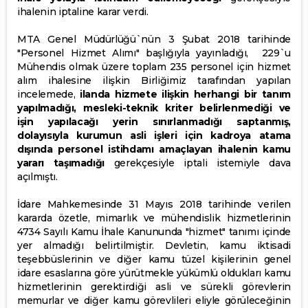
ihalenin iptaline karar verdi.
MTA Genel Müdürlüğü`nün 3 Şubat 2018 tarihinde
"Personel Hizmet Alımı" başlığıyla yayınladığı, 229`u
Mühendis olmak üzere toplam 235 personel için hizmet
alım ihalesine ilişkin Birliğimiz tarafından yapılan
incelemede,
ilanda hizmete ilişkin herhangi bir tanım
yapılmadığı, mesleki-teknik kriter belirlenmediği ve
işin yapılacağı yerin sınırlanmadığı saptanmış,
dolayısıyla kurumun asli işleri için kadroya atama
dışında personel istihdamı amaçlayan ihalenin kamu
yararı taşımadığı
gerekçesiyle iptali istemiyle dava
açılmıştı.
İdare Mahkemesinde 31 Mayıs 2018 tarihinde verilen
kararda özetle, mimarlık ve mühendislik hizmetlerinin
4734 Sayılı Kamu İhale Kanununda "hizmet" tanımı içinde
yer almadığı belirtilmiştir. Devletin, kamu iktisadi
teşebbüslerinin ve diğer kamu tüzel kişilerinin genel
idare esaslarına göre yürütmekle yükümlü oldukları kamu
hizmetlerinin gerektirdiği asli ve sürekli görevlerin
memurlar ve diğer kamu görevlileri eliyle görüleceğinin