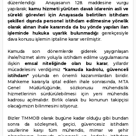
düzenlendiği Anayasanın 128. maddesine vurgu
yapılarak;
kamu hizmeti yürüten davalı idarenin asli ve
sürekli görevleri için Anayasada belirtilen istihdam
şekilleri dışında personel istihdam edilmesine yönelik
olarak alınan ihale kararında da bu yönde yapılan ilan
işleminde hukuka uyarlık bulunmadığı
gerekçesiyle
dava konusu işlemin iptaline karar verilmiştir.
Kamuda son dönemlerde giderek yaygınlaşan
ihale/hizmet alımı yoluyla istihdam edilme uygulamasına
ilişkin
emsal niteliğinde olan bu karar
, yıllardır
mücadelesini verdiğimiz
"kamuda kadrolu, güvenceli
istihdam"
yolunda en önemli kazanımlardan biridir.
Mahkeme kararıyla iptal edilen ihale sonrasında, MTA
Genel Müdürlüğünde, sözkonusu mühendislik
hizmetlerinin sürdürülebilmesi için yeni mühendis
kadrosu açılmalıdır. Birlik olarak bu konunun takipçisi
olacağımızın bilinmesini istiyoruz.
Bizler TMMOB olarak bugüne kadar olduğu gibi bundan
sonra da sözleşmeli, geçici, güvencesiz istihdam
usullerine karşı tüm mühendis, mimar ve şehir