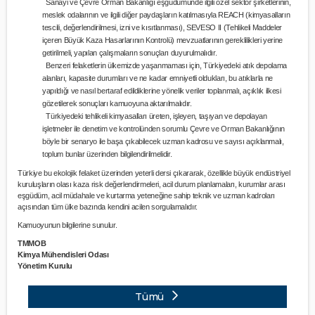
Sanayi ve Çevre Orman Bakanlığı eşgüdümünde ilgili özel sektör şirketlerinin,
meslek odalarının ve ilgili diğer paydaşların katılmasıyla REACH (kimyasalların
tescili, değerlendirilmesi, izni ve kısıtlanması), SEVESO II (Tehlikeli Maddeler
içeren Büyük Kaza Hasarlarının Kontrolü) mevzuatlarının gereklilikleri yerine
getirilmeli, yapılan çalışmaların sonuçları duyurulmalıdır.
Benzeri felaketlerin ülkemizde yaşanmaması için, Türkiyedeki atık depolama
alanları, kapasite durumları ve ne kadar emniyetli oldukları, bu atıklarla ne
yapıldığı ve nasıl bertaraf edildiklerine yönelik veriler toplanmalı, açıklık ilkesi
gözetilerek sonuçları kamuoyuna aktarılmalıdır.
Türkiyedeki tehlikeli kimyasalları üreten, işleyen, taşıyan ve depolayan
işletmeler ile denetim ve kontrolünden sorumlu Çevre ve Orman Bakanlığının
böyle bir senaryo ile başa çıkabilecek uzman kadrosu ve sayısı açıklanmalı,
toplum bunlar üzerinden bilgilendirilmelidir.
Türkiye bu ekolojik felaket üzerinden yeterli dersi çıkararak, özellikle büyük endüstriyel
kuruluşların olası kaza risk değerlendirmeleri, acil durum planlamaları, kurumlar arası
eşgüdüm, acil müdahale ve kurtarma yeteneğine sahip teknik ve uzman kadroları
açısından tüm ülke bazında kendini acilen sorgulamalıdır.
Kamuoyunun bilgilerine sunulur.
TMMOB
Kimya Mühendisleri Odası
Yönetim Kurulu
Tümü