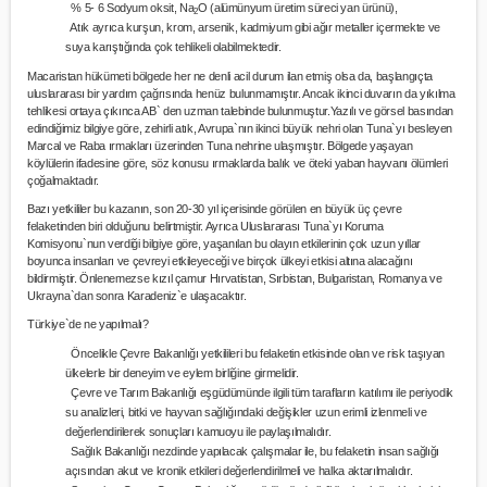
% 5- 6 Sodyum oksit, Na
O (alümünyum üretim süreci yan ürünü),
2
Atık ayrıca kurşun, krom, arsenik, kadmiyum gibi ağır metaller içermekte ve
suya karıştığında çok tehlikeli olabilmektedir.
Macaristan hükümeti bölgede her ne denli acil durum ilan etmiş olsa da, başlangıçta
uluslararası bir yardım çağrısında henüz bulunmamıştır. Ancak ikinci duvarın da yıkılma
tehlikesi ortaya çıkınca AB` den uzman talebinde bulunmuştur.Yazılı ve görsel basından
edindiğimiz bilgiye göre, zehirli atık, Avrupa`nın ikinci büyük nehri olan Tuna`yı besleyen
Marcal ve Raba ırmakları üzerinden Tuna nehrine ulaşmıştır. Bölgede yaşayan
köylülerin ifadesine göre, söz konusu ırmaklarda balık ve öteki yaban hayvanı ölümleri
çoğalmaktadır.
Bazı yetkililer bu kazanın, son 20-30 yıl içerisinde görülen en büyük üç çevre
felaketinden biri olduğunu belirtmiştir. Ayrıca Uluslararası Tuna`yı Koruma
Komisyonu`nun verdiği bilgiye göre, yaşanılan bu olayın etkilerinin çok uzun yıllar
boyunca insanları ve çevreyi etkileyeceği ve birçok ülkeyi etkisi altına alacağını
bildirmiştir. Önlenemezse kızıl çamur Hırvatistan, Sırbistan, Bulgaristan, Romanya ve
Ukrayna`dan sonra Karadeniz`e ulaşacaktır.
Türkiye`de ne yapılmalı?
Öncelikle Çevre Bakanlığı yetkilileri bu felaketin etkisinde olan ve risk taşıyan
ülkelerle bir deneyim ve eylem birliğine girmelidir.
Çevre ve Tarım Bakanlığı eşgüdümünde ilgili tüm tarafların katılımı ile periyodik
su analizleri, bitki ve hayvan sağlığındaki değişikler uzun erimli izlenmeli ve
değerlendirilerek sonuçları kamuoyu ile paylaşılmalıdır.
Sağlık Bakanlığı nezdinde yapılacak çalışmalar ile, bu felaketin insan sağlığı
açısından akut ve kronik etkileri değerlendirilmeli ve halka aktarılmalıdır.