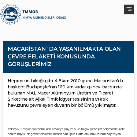
MACARİSTAN`DA YAŞANILMAKTA OLAN
ÇEVRE FELAKETİ KONUSUNDA
GÖRÜŞLERİMİZ
Hepimizin bildiği gibi, 4 Ekim 2010 günü Macaristan'da
başkent Budapeşte'nin 160 km kadar güney-batısında
bulunan MAL Macar Alüminyum Üretim ve Ticaret
Şirketi'ne ait Ajkai Timfoldgyar tesisinin sıvı atık
havuzunu çevreleyen duvarın bir bölümü yıkılmıştır.
Yaklaşık 1 milyon ton zehirli atık çevreye yayılmış ve birçok yerleşim bölgesinde selle
birlikte büyük bir çevre felaketine neden olmuştur. Hatta atık havuzunun zayıflayan