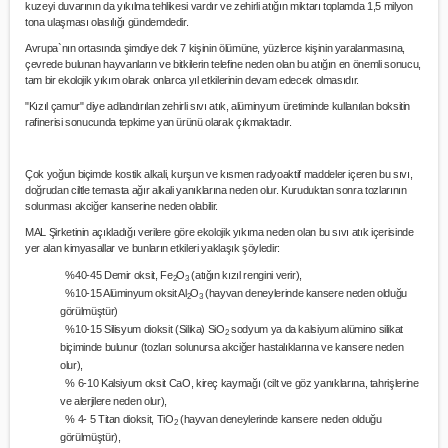
kuzeyi duvarının da yıkılma tehlikesi vardır ve zehirli atığın miktarı toplamda 1,5 milyon
tona ulaşması olasılığı gündemdedir.
Avrupa`nın ortasında şimdiye dek 7 kişinin ölümüne, yüzlerce kişinin yaralanmasına,
çevrede bulunan hayvanların ve bitkilerin telefine neden olan bu atığın en önemli sonucu,
tam bir ekolojik yıkım olarak onlarca yıl etkilerinin devam edecek olmasıdır.
"Kızıl çamur" diye adlandırılan zehirli sıvı atık, alüminyum üretiminde kullanılan boksitin
rafinerisi sonucunda tepkime yan ürünü olarak çıkmaktadır.
Çok yoğun biçimde kostik alkali, kurşun ve kısmen radyoaktif maddeler içeren bu sıvı,
doğrudan ciltle temasta ağır alkali yanıklarına neden olur. Kuruduktan sonra tozlarının
solunması akciğer kanserine neden olabilir.
MAL Şirketinin açıkladığı verilere göre ekolojik yıkıma neden olan bu sıvı atık içerisinde
yer alan kimyasallar ve bunların etkileri yaklaşık şöyledir:
%40-45 Demir oksit, Fe
O
(atığın kızıl rengini verir),
2
3
%10-15 Alüminyum oksit Al
O
(hayvan deneylerinde kansere neden olduğu
2
3
görülmüştür)
%10-15 Silisyum dioksit (Silika) SiO
sodyum ya da kalsiyum alümino silikat
2
biçiminde bulunur (tozları solunursa akciğer hastalıklarına ve kansere neden
olur),
% 6-10 Kalsiyum oksit CaO, kireç kaymağı (cilt ve göz yanıklarına, tahrişlerine
ve alerjilere neden olur),
% 4- 5 Titan dioksit, TiO
(hayvan deneylerinde kansere neden olduğu
2
görülmüştür),