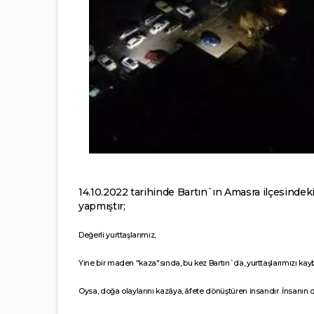
14.10.2022 tarihinde Bartın`ın Amasra ilçesinde
yapmıştır;
Değerli yurttaşlarımız,
Yine bir maden "kaza"sında, bu kez Bartın`da, yurttaşlarımızı kayb
Oysa, doğa olaylarını kazâya, âfete dönüştüren insandır. İnsanın