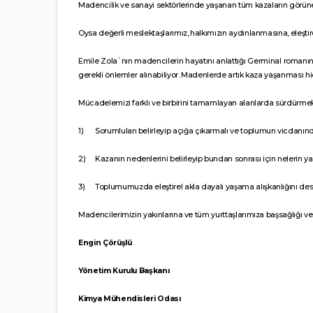
Madencilik ve sanayi sektörlerinde yaşanan tüm kazaların görün
Oysa değerli meslektaşlarımız, halkımızın aydınlanmasına, eleşt
Emile Zola`nın madencilerin hayatını anlattığı Germinal romanının
gerekli önlemler alınabiliyor. Madenlerde artık kaza yaşanması h
Mücadelemizi farklı ve birbirini tamamlayan alanlarda sürdürme
1)
Sorumluları belirleyip açığa çıkarmalı ve toplumun vicdanı
2)
Kazanın nedenlerini belirleyip bundan sonrası için nelerin ya
3)
Toplumumuzda eleştirel akla dayalı yaşama alışkanlığını des
Madencilerimizin yakınlarına ve tüm yurttaşlarımıza başsağlığı ve 
Engin Çörüşlü
Yönetim Kurulu Başkanı
Kimya Mühendisleri Odası