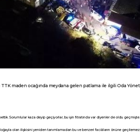
ki TTK maden ocağında meydana gelen patlama ile ilgili Oda Yöne
ettik. Sorumlular kaza deyip geçiyorlar, bu işin fıtratında var diyenler de oldu geçmişte.
 doğayla olan ilişkisini yeniden tanımlamadan bu ve benzeri faciâların önüne geçilemez