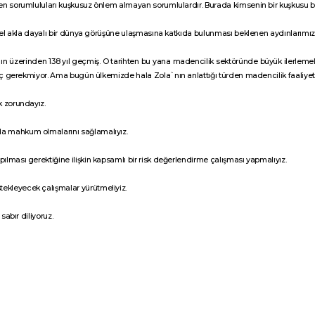
en sorumluluları kuşkusuz önlem almayan sorumlulardır. Burada kimsenin bir kuşkusu 
irel akla dayalı bir dünya görüşüne ulaşmasına katkıda bulunması beklenen aydınlarım
 üzerinden 138 yıl geçmiş. O tarihten bu yana madencilik sektöründe büyük ilerlemeler 
iç gerekmiyor. Ama bugün ülkemizde hala Zola`nın anlattığı türden madencilik faaliyeti
k zorundayız.
nda mahkum olmalarını sağlamalıyız.
pılması gerektiğine ilişkin kapsamlı bir risk değerlendirme çalışması yapmalıyız.
tekleyecek çalışmalar yürütmeliyiz.
sabır diliyoruz.