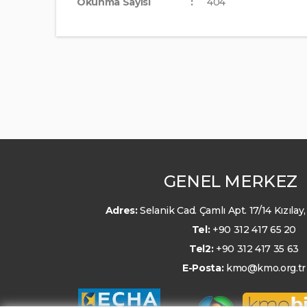
Okunma Sayısı
404
GENEL MERKEZ
Adres:
Selanik Cad. Çamlı Apt. 17/14 Kızıl
Tel:
+90 312 417 65 20
Tel2:
+90 312 417 35 63
E-Posta:
kmo@kmo.org.tr