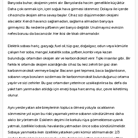
Banyoda buhar, oksijenin yerini alır. Banyolarda hacim genellikle küçüktür.
Daha çok ısınmak için, içeri soğuk hava girmesi istenmez. Dolayısı ile içerde
cihazınızla oksijen alma savaşı başlar. Cihaz sizi düşünmeden oksijeni
alacaktır. Kendi havanızı sağlamadan, sağlama almadan banyoya
girmeyiniz. Bu nedenle şofbenin yeri banyo değildir. Unutmayınız evinizin
nefes borusu da bacanızdır. Her ikisi de tıkalı olmamalıdır.
Elektrik sobası hariç, gazyağı, fuel oil, tüp gaz, doğalgaz, odun veya kömürle
çalışan her soba, mangal, katalitik soba, şofben, kombi veya kazan
bulunduğu ortamdan oksijen alır ve karbondioksit verir. Tıpkı insanlar gibi... Bir
farkla ki ortamda oksijen azaldığında cihaz bu kez zehirli bir gaz olan
karbonmonoksit vermeye başlar. Bacanın geri tepmesi, baca bağlantısının,
sobanın veya boruların sızdırması ile karbonmonoksit bulunduğunuz ortama
yayılır ve sizi zehirler. Bu gaz ortamdan yeterince uzaklaştırılırsa bu defa da
yakıt tam yanmadan atıldığı için enerji boşa harcanmış olur, çevre kirletilmiş
olunur.
Aynı yerde yatan aile bireylerinin topluca ölmesi yoluyla ocaklarının
sönmesine yol açan bu riski yaşamak yerine sobanın söndürülmesi daha
akılcı bir yöntemdir. Eskilerin deyimi ile korkulu rüya görmektense uyanık
yatmalı, özellikle lodoslu havalarda yatmadan önce soba söndürülmelidir.
Sobaya yanmakta iken özellikle yatarken yeni kömür atılmamalıdır. 2/3