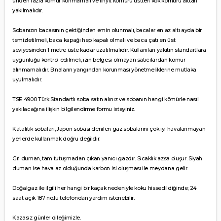
ünden fazla kömür konmamalı ve linyit kömürü üstten kok kömürü alttan
yakılmalıdır.
Sobanızın bacasının çektiğinden emin olunmalı, bacalar en az altı ayda bir
temizletilmeli, baca kapağı hep kapalı olmalı ve baca çatı en üst
seviyesinden 1 metre üste kadar uzatılmalıdır. Kullanılan yakıtın standartlara
uygunluğu kontrol edilmeli, izin belgesi olmayan satıcılardan kömür
alınmamalıdır. Binaların yangından korunması yönetmeliklerine mutlaka
uyulmalıdır.
TSE 4900 Türk Standartlı soba satın alınız ve sobanın hangi kömürle nasıl
yakılacağına ilişkin bilgilendirme formu isteyiniz.
Katalitik sobaları, Japon sobası denilen gaz sobalarını çok iyi havalanmayan
yerlerde kullanmak doğru değildir.
Gri duman, tam tutuşmadan çıkan yanıcı gazdır. Sıcaklık azsa oluşur. Siyah
duman ise hava az olduğunda karbon isi oluşması ile meydana gelir.
Doğalgaz ile ilgili her hangi bir kaçak nedeniyle koku hissedildiğinde; 24
saat açık 187 no.lu telefondan yardım istenebilir.
Kazasız günler dileğimizle.