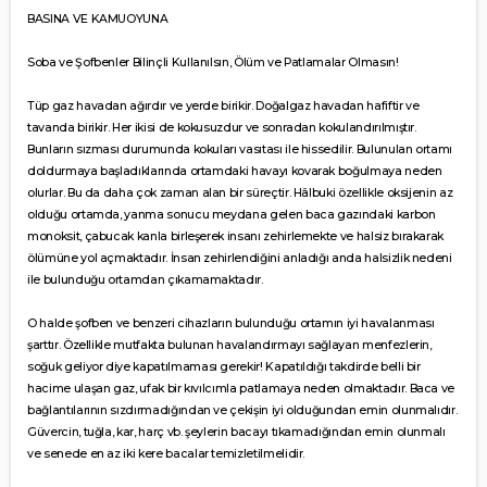
BASINA VE KAMUOYUNA
Soba ve Şofbenler Bilinçli Kullanılsın, Ölüm ve Patlamalar Olmasın!
Tüp gaz havadan ağırdır ve yerde birikir. Doğalgaz havadan hafiftir ve
tavanda birikir. Her ikisi de kokusuzdur ve sonradan kokulandırılmıştır.
Bunların sızması durumunda kokuları vasıtası ile hissedilir. Bulunulan ortamı
doldurmaya başladıklarında ortamdaki havayı kovarak boğulmaya neden
olurlar. Bu da daha çok zaman alan bir süreçtir. Hâlbuki özellikle oksijenin az
olduğu ortamda, yanma sonucu meydana gelen baca gazındaki karbon
monoksit, çabucak kanla birleşerek insanı zehirlemekte ve halsiz bırakarak
ölümüne yol açmaktadır. İnsan zehirlendiğini anladığı anda halsizlik nedeni
ile bulunduğu ortamdan çıkamamaktadır.
O halde şofben ve benzeri cihazların bulunduğu ortamın iyi havalanması
şarttır. Özellikle mutfakta bulunan havalandırmayı sağlayan menfezlerin,
soğuk geliyor diye kapatılmaması gerekir! Kapatıldığı takdirde belli bir
hacime ulaşan gaz, ufak bir kıvılcımla patlamaya neden olmaktadır. Baca ve
bağlantılarının sızdırmadığından ve çekişin iyi olduğundan emin olunmalıdır.
Güvercin, tuğla, kar, harç vb. şeylerin bacayı tıkamadığından emin olunmalı
ve senede en az iki kere bacalar temizletilmelidir.