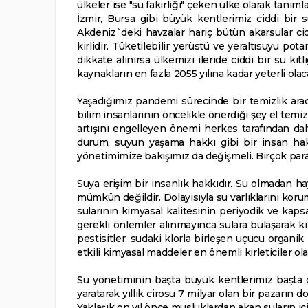
ülkeler ise "su fakirliği" çeken ülke olarak tanıml
İzmir, Bursa gibi büyük kentlerimiz ciddi bir s
Akdeniz`deki havzalar hariç bütün akarsular cidd
kirlidir. Tüketilebilir yerüstü ve yeraltısuyu po
dikkate alınırsa ülkemizi ileride ciddi bir su kı
kaynakların en fazla 2055 yılına kadar yeterli olaca
Yaşadığımız pandemi sürecinde bir temizlik arac
bilim insanlarının öncelikle önerdiği şey el tem
artışını engelleyen önemi herkes tarafından daha
durum, suyun yaşama hakkı gibi bir insan hakk
yönetimimize bakışımız da değişmeli. Birçok para
Suya erişim bir insanlık hakkıdır. Su olmadan ha
mümkün değildir. Dolayısıyla su varlıklarını koru
sularının kimyasal kalitesinin periyodik ve kapsa
gerekli önlemler alınmayınca sulara bulaşarak ki
pestisitler, sudaki klorla birleşen uçucu organik 
etkili kimyasal maddeler en önemli kirleticiler ol
Su yönetiminin başta büyük kentlerimiz başta o
yaratarak yıllık cirosu 7 milyar olan bir pazarı
Yaklaşık on yıl önce musluklardan akan suların i