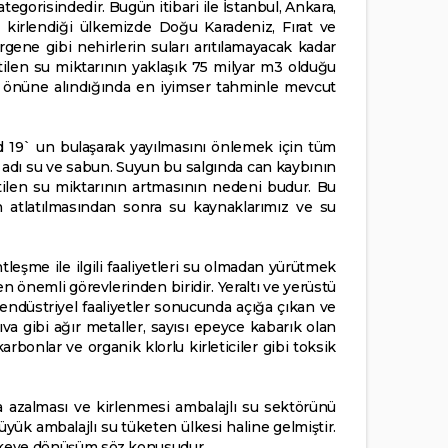
ategorisindedir. Bugün itibari ile İstanbul, Ankara,
ın kirlendiği ülkemizde Doğu Karadeniz, Fırat ve
gene gibi nehirlerin suları arıtılamayacak kadar
ketilen su miktarının yaklaşık 75 milyar m3 olduğu
ı göz önüne alındığında en iyimser tahminle mevcut
id 19` un bulaşarak yayılmasını önlemek için tüm
n adı su ve sabun. Suyun bu salgında can kaybının
etilen su miktarının artmasının nedeni budur. Bu
n atlatılmasından sonra su kaynaklarımız ve su
leşme ile ilgili faaliyetleri su olmadan yürütmek
n önemli görevlerinden biridir. Yeraltı ve yerüstü
e endüstriyel faaliyetler sonucunda açığa çıkan ve
va gibi ağır metaller, sayısı epeyce kabarık olan
arbonlar ve organik klorlu kirleticiler gibi toksik
a azalması ve kirlenmesi ambalajlı su sektörünü
yük ambalajlı su tüketen ülkesi haline gelmiştir.
 ülkeye dönüşüm söz konusudur.