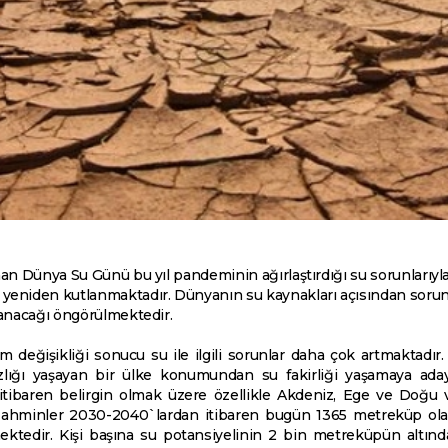
nan Dünya Su Günü bu yıl pandeminin ağırlaştırdığı su sorunlarıyl
 yeniden kutlanmaktadır. Dünyanın su kaynakları açısından sorun
şanacağı öngörülmektedir.
 değişikliği sonucu su ile ilgili sorunlar daha çok artmaktadır.
azlığı yaşayan bir ülke konumundan su fakirliği yaşamaya ada
tibaren belirgin olmak üzere özellikle Akdeniz, Ege ve Doğu 
 Tahminler 2030-2040`lardan itibaren bugün 1365 metreküp olan 
ktedir. Kişi başına su potansiyelinin 2 bin metreküpün altındak