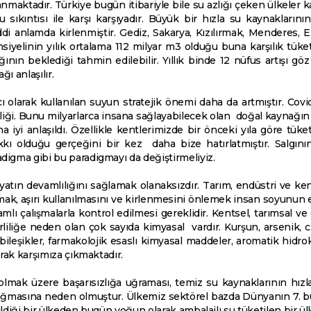
anmaktadır. Türkiye bugün itibariyle bile su azlığı çeken ülkeler k
u sıkıntısı ile karşı karşıyadır. Büyük bir hızla su kaynakların
i anlamda kirlenmiştir. Gediz, Sakarya, Kızılırmak, Menderes, Er
tansiyelinin yılık ortalama 112 milyar m3 olduğu buna karşılık tü
tlığının beklediği tahmin edilebilir. Yıllık binde 12 nüfus artış
ğı anlaşılır.
ı olarak kullanılan suyun stratejik önemi daha da artmıştır. Cov
izliği. Bunu milyarlarca insana sağlayabilecek olan doğal kaynağı
 iyi anlaşıldı. Özellikle kentlerimizde bir önceki yıla göre tük
ı olduğu gerçeğini bir kez daha bize hatırlatmıştır. Salgını
digma gibi bu paradigmayı da değiştirmeliyiz.
yatın devamlılığını sağlamak olanaksızdır. Tarım, endüstri ve kent
mak, aşırı kullanılmasını ve kirlenmesini önlemek insan soyunun e
mlı çalışmalarla kontrol edilmesi gereklidir. Kentsel, tarımsal v
rliliğe neden olan çok sayıda kimyasal vardır. Kurşun, arsenik, cı
bileşikler, farmakolojik esaslı kimyasal maddeler, aromatik hidrok
arak karşımıza çıkmaktadır.
lmak üzere başarısızlığa uğraması, temiz su kaynaklarının hızl
n doğmasına neden olmuştur. Ülkemiz sektörel bazda Dünyanın 7. bü
çildiği bir ülkeden bugün yoğun olarak ambalajlı su tüketilen bir