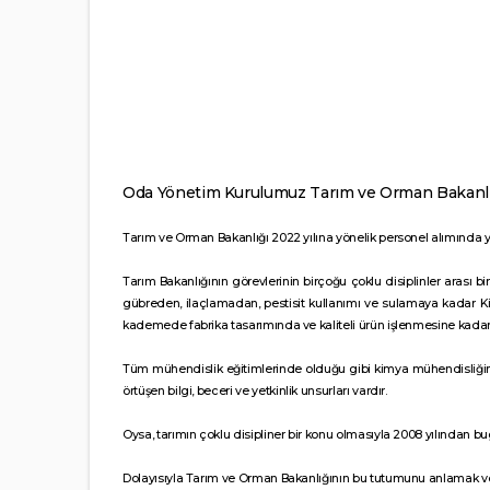
Oda Yönetim Kurulumuz Tarım ve Orman Bakanlığını
Tarım ve Orman Bakanlığı 2022 yılına yönelik personel alımında
Tarım Bakanlığının görevlerinin birçoğu çoklu disiplinler arası b
gübreden, ilaçlamadan, pestisit kullanımı ve sulamaya kadar Ki
kademede fabrika tasarımında ve kaliteli ürün işlenmesine kadar
Tüm mühendislik eğitimlerinde olduğu gibi kimya mühendisliğinin
örtüşen bilgi, beceri ve yetkinlik unsurları vardır.
Oysa, tarımın çoklu disipliner bir konu olmasıyla 2008 yılında
Dolayısıyla Tarım ve Orman Bakanlığının bu tutumunu anlamak ve y