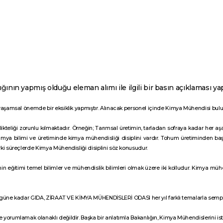
n yapmış olduğu eleman alımı ile ilgili bir basın açıklaması yap
 yaşamsal önemde bir eksiklik yapmıştır. Alınacak personel içinde Kimya Mühendisi bu
irlikteliği zorunlu kılmaktadır. Örneğin; Tarımsal üretimin, tarladan sofraya kadar her
mya bilimi ve üretiminde kimya mühendisliği disiplini vardır. Tohum üretiminden ba
ki süreçlerde Kimya Mühendisliği disiplini söz konusudur.
 eğitimi temel bilimler ve mühendislik bilimleri olmak üzere iki kolludur. Kimya müh
n bugüne kadar GIDA, ZİRAAT VE KİMYA MÜHENDİSLERİ ODASI her yıl farklı temalarla se
orumlamak olanaklı değildir. Başka bir anlatımla Bakanlığın, Kimya Mühendislerini ist