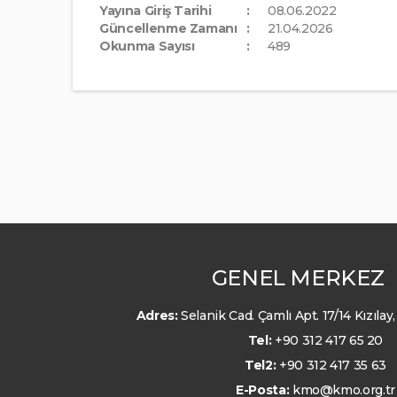
Yayına Giriş Tarihi
08.06.2022
Güncellenme Zamanı
21.04.2026
Okunma Sayısı
489
GENEL MERKEZ
Adres:
Selanik Cad. Çamlı Apt. 17/14 Kızıl
Tel:
+90 312 417 65 20
Tel2:
+90 312 417 35 63
E-Posta:
kmo@kmo.org.tr