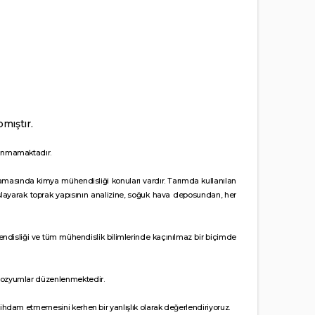
mıştır.
lunmamaktadır.
 aşamasında kimya mühendisliği konuları vardır. Tarımda kullanılan
şlayarak toprak yapısının analizine, soğuk hava deposundan, her
endisliği ve tüm mühendislik bilimlerinde kaçınılmaz bir biçimde
mpozyumlar düzenlenmektedir.
ihdam etmemesini kerhen bir yanlışlık olarak değerlendiriyoruz.