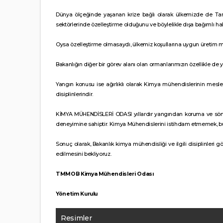
Dünya ölçeğinde yaşanan krize bağlı olarak ülkemizde de Tarıms
sektörlerinde özelleştirme olduğunu ve böylelikle dışa bağımlı h
Oysa özelleştirme olmasaydı, ülkemiz koşullarına uygun üretim meto
Bakanlığın diğer bir görev alanı olan ormanlarımızın özellikle de
Yangın konusu ise ağırlıklı olarak Kimya mühendislerinin meslek
disiplinlerindir.
KİMYA MÜHENDİSLERİ ODASI yıllardır yangından koruma ve söndü
deneyimine sahiptir. Kimya Mühendislerini istihdam etmemek, bu
Sonuç olarak, Bakanlık kimya mühendisliği ve ilgili disiplinleri 
edilmesini bekliyoruz.
TMMOB Kimya Mühendisleri Odası
Yönetim Kurulu
Resimler