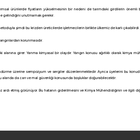
al ürünlerde fiyatların yükselmesinin bir nedeni de tarımdaki girdilerin önemli bi
ale gelindiğini unutmamak gerekir.
duyla şimdi bu krizden üreticilerde işletmecilerin birlikte ülkemiz de karlı çıkabilirdi.
 yangınlardan korunmasıdır.
i alanına girer. Yanma kimyasal bir olaydır. Yangın konusu ağırlıklı olarak kimya müh
rme üzerine sempozyum ve sergiler düzenlenmektedir. Ayrıca üyelerini bu konuda e
 alanda da can ve mal güvenliği konusunda boşluklar doğurabilecektir.
göz ardı etmiş görünüyor. Bu hatanın giderilmesini ve Kimya Mühendisliğinin ve ilgili d