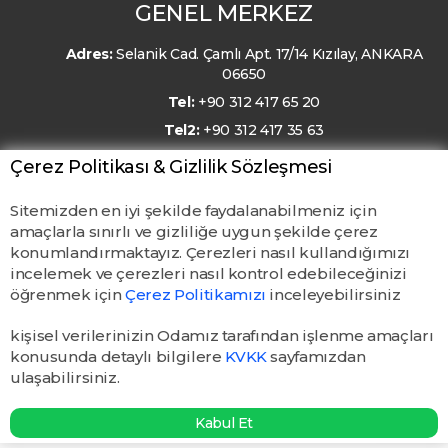
GENEL MERKEZ
Adres:
Selanik Cad. Çamlı Apt. 17/14 Kızılay, ANKARA
06650
Tel:
+90 312 417 65 20
Tel2:
+90 312 417 35 63
E-Posta:
kmo@kmo.org.tr
Çerez Politikası & Gizlilik Sözleşmesi
Sitemizden en iyi şekilde faydalanabilmeniz için
amaçlarla sınırlı ve gizliliğe uygun şekilde çerez
konumlandırmaktayız. Çerezleri nasıl kullandığımızı
incelemek ve çerezleri nasıl kontrol edebileceğinizi
öğrenmek için
Çerez Politikamızı
inceleyebilirsiniz
kişisel verilerinizin Odamız tarafından işlenme amaçları
konusunda detaylı bilgilere
KVKK
sayfamızdan
ulaşabilirsiniz.
© TMMOB Kimya Mühendisleri Odası. Tüm hakları saklıdır.
Kabul Et