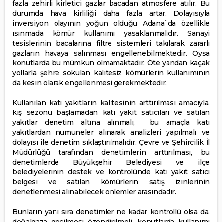
fazla zehirli kirletici gazlar bacadan atmosfere atılır. Bu
durumda hava kirliliği daha fazla artar. Dolayısıyla
inversiyon olayının yoğun olduğu Adana`da özellikle
ısınmada kömür kullanımı yasaklanmalıdır. Sanayi
tesislerinin bacalarına filtre sistemleri takılarak zararlı
gazların havaya salınması engellenebilmektedir. Oysa
konutlarda bu mümkün olmamaktadır. Öte yandan kaçak
yollarla şehre sokulan kalitesiz kömürlerin kullanımının
da kesin olarak engellenmesi gerekmektedir.
Kullanılan katı yakıtların kalitesinin arttırılması amacıyla,
kış sezonu başlamadan katı yakıt satıcıları ve satılan
yakıtlar denetim altına alınmalı, bu amaçla katı
yakıtlardan numuneler alınarak analizleri yapılmalı ve
dolayısı ile denetim sıklaştırılmalıdır. Çevre ve Şehircilik İl
Müdürlüğü tarafından denetimlerin arttırılması, bu
denetimlerde Büyükşehir Belediyesi ve ilçe
belediyelerinin destek ve kontrolünde katı yakıt satıcı
belgesi ve satılan kömürlerin satış izinlerinin
denetlenmesi alınabilecek önlemler arasındadır.
Bunların yanı sıra denetimler ne kadar kontrollü olsa da,
doğalgaza geçilmesi özendirilmeli, konutlarda kullanımı