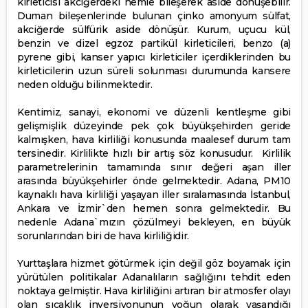
kirleticisi akciğerdeki nemle bileşerek aside dönüşebilir.
Duman bileşenlerinde bulunan çinko amonyum sülfat,
akciğerde sülfürik aside dönüşür. Kurum, uçucu kül,
benzin ve dizel egzoz partikül kirleticileri, benzo (a)
pyrene gibi, kanser yapıcı kirleticiler içerdiklerinden bu
kirleticilerin uzun süreli solunması durumunda kansere
neden olduğu bilinmektedir.
Kentimiz, sanayi, ekonomi ve düzenli kentleşme gibi
gelişmişlik düzeyinde pek çok büyükşehirden geride
kalmışken, hava kirliliği konusunda maalesef durum tam
tersinedir. Kirlilikte hızlı bir artış söz konusudur. Kirlilik
parametrelerinin tamamında sınır değeri aşan iller
arasında büyükşehirler önde gelmektedir. Adana, PM10
kaynaklı hava kirliliği yaşayan iller sıralamasında İstanbul,
Ankara ve İzmir`den hemen sonra gelmektedir. Bu
nedenle Adana`mızın çözülmeyi bekleyen, en büyük
sorunlarından biri de hava kirliliğidir.
Yurttaşlara hizmet götürmek için değil göz boyamak için
yürütülen politikalar Adanalıların sağlığını tehdit eden
noktaya gelmiştir. Hava kirliliğini artıran bir atmosfer olayı
olan sıcaklık inversiyonunun yoğun olarak yaşandığı