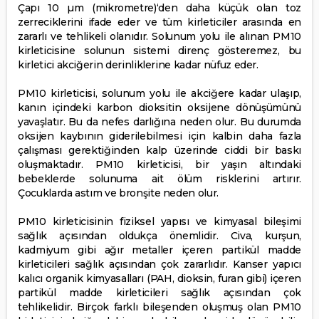
Çapı 10 µm (mikrometre)‘den daha küçük olan toz
zerreciklerini ifade eder ve tüm kirleticiler arasında en
zararlı ve tehlikeli olanıdır. Solunum yolu ile alınan PM10
kirleticisine solunun sistemi direnç gösteremez, bu
kirletici akciğerin derinliklerine kadar nüfuz eder.
PM10 kirleticisi, solunum yolu ile akciğere kadar ulaşıp,
kanın içindeki karbon dioksitin oksijene dönüşümünü
yavaşlatır. Bu da nefes darlığına neden olur. Bu durumda
oksijen kaybının giderilebilmesi için kalbin daha fazla
çalışması gerektiğinden kalp üzerinde ciddi bir baskı
oluşmaktadır. PM10 kirleticisi, bir yaşın altındaki
bebeklerde solunuma ait ölüm risklerini artırır.
Çocuklarda astım ve bronşite neden olur.
PM10 kirleticisinin fiziksel yapısı ve kimyasal bileşimi
sağlık açısından oldukça önemlidir. Civa, kurşun,
kadmiyum gibi ağır metaller içeren partikül madde
kirleticileri sağlık açısından çok zararlıdır. Kanser yapıcı
kalıcı organik kimyasalları (PAH, dioksin, furan gibi) içeren
partikül madde kirleticileri sağlık açısından çok
tehlikelidir. Birçok farklı bileşenden oluşmuş olan PM10