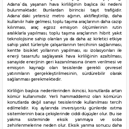
Adana`da, yaşanan hava kirliliğinin başlıca iki nedeni
bulunmaktadır. Bunlardan birincisi taşıt trafiğidir.
Adana`daki yetersiz metro ağının, aktifleştirilip, daha
kullanılır hale gelmesi, toplu taşıma araçlarının daha cazip
kılınması, araç egzoz emisyon ölçümlerinin rutin
aralıklarla yapılması, toplu taşıma araçlarının hibrit yakıt
teknolojisine sahip olanları ya da daha az kirletici etkiye
sahip yakıt türleriyle çalışanlarının tercihinin sağlanması,
kentte bisiklet yollarının yapılması, ısı izolasyonları ile
enerji tasarrufu sağlayarak hava kirliliğinin azaltılması,
sanayide enerjinin geri kazanılmasına önem verilmesi ve
emisyon kaynağı olan tesislerde gerekli çevresel
yatırımların gerçekleştirilmesinin, sürdürebilir olarak
sağlanması gerekmektedir.
Kirliliğin başlıca nedenlerinden ikincisi, konutlarda artan
kömür kullanımıdır. Yerli hammaddemiz olan kömürün
konutlarda değil sanayi tesislerinde kullanılması tercih
edilmelidir. Kış aylarında inversiyonlu günlerde ısıtma
sistemlerinin baca çekişlerinde ciddi düşüşler olur. Bu ise
yakma sisteminde eksik yanmaya ve soba
zehirlenmelerine neden olur. Eksik yanma sonucu daha