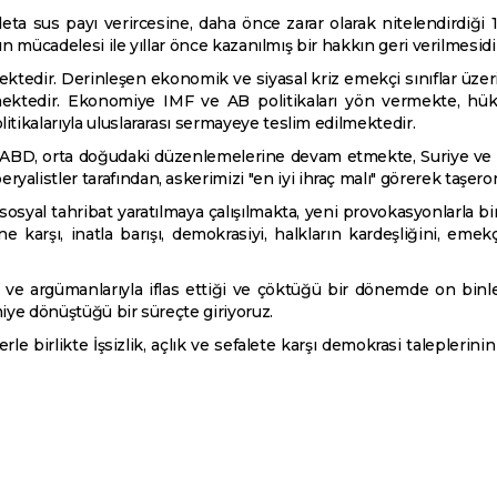
ta sus payı verircesine, daha önce zarar olarak nitelendirdiği 1 M
rın mücadelesi ile yıllar önce kazanılmış bir hakkın geri verilmesidi
ktedir. Derinleşen ekonomik ve siyasal kriz emekçi sınıflar üzeri
ektedir. Ekonomiye IMF ve AB politikaları yön vermekte, hükü
itikalarıyla uluslararası sermayeye teslim edilmektedir.
n ABD, orta doğudaki düzenlemelerine devam etmekte, Suriye ve İ
alistler tarafından, askerimizi "en iyi ihraç malı" görerek taşeron
 sosyal tahribat yaratılmaya çalışılmakta, yeni provokasyonlarla bi
ne karşı, inatla barışı, demokrasiyi, halkların kardeşliğini, em
ve argümanlarıyla iflas ettiği ve çöktüğü bir dönemde on binle
miye dönüştüğü bir süreçte giriyoruz.
e birlikte İşsizlik, açlık ve sefalete karşı demokrasi taleplerini