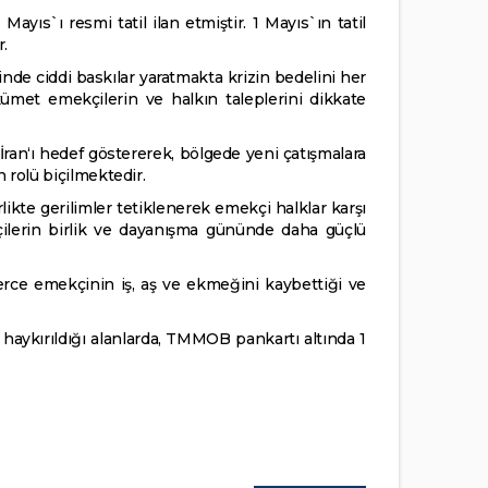
ayıs`ı resmi tatil ilan etmiştir. 1 Mayıs`ın tatil
r.
nde ciddi baskılar yaratmakta krizin bedelini her
met emekçilerin ve halkın taleplerini dikkate
ran‘ı hedef göstererek, bölgede yeni çatışmalara
 rolü biçilmektedir.
rlikte gerilimler tetiklenerek emekçi halklar karşı
ekçilerin birlik ve dayanışma gününde daha güçlü
rce emekçinin iş, aş ve ekmeğini kaybettiği ve
n haykırıldığı alanlarda, TMMOB pankartı altında 1