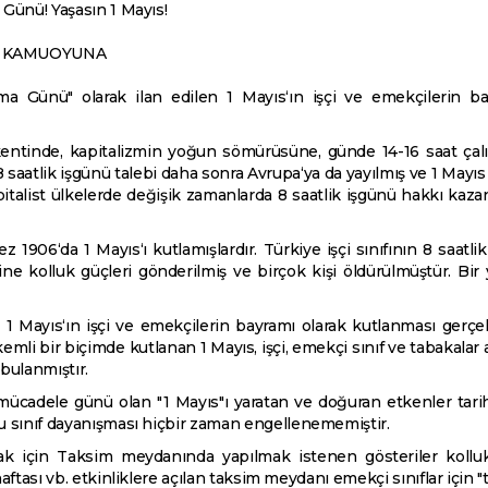
 Günü! Yaşasın 1 Mayıs!
E KAMUOYUNA
ünü" olarak ilan edilen 1 Mayıs‘ın işçi ve emekçilerin bay
kentinde, kapitalizmin yoğun sömürüsüne, günde 14-16 saat çalı
. 8 saatlik işgünü talebi daha sonra Avrupa‘ya da yayılmış ve 1 Mayı
alist ülkelerde değişik zamanlarda 8 saatlik işgünü hakkı kazanı
ez 1906‘da 1 Mayıs‘ı kutlamışlardır. Türkiye işçi sınıfının 8 saat
rine kolluk güçleri gönderilmiş ve birçok kişi öldürülmüştür. Bir 
 1 Mayıs‘ın işçi ve emekçilerin bayramı olarak kutlanması gerçekl
mli bir biçimde kutlanan 1 Mayıs, işçi, emekçi sınıf ve tabakal
 bulanmıştır.
ve mücadele günü olan "1 Mayıs"ı yaratan ve doğuran etkenler tarih
 bu sınıf dayanışması hiçbir zaman engellenememiştir.
 için Taksim meydanında yapılmak istenen gösteriler kolluk g
haftası vb. etkinliklere açılan taksim meydanı emekçi sınıflar için 