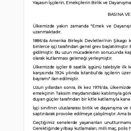
Yaşasın İşçilerin, Emekçilerin Birlik ve Dayanışma
BASINA V
Ülkemizde yakın zamanda "Emek ve Dayanışma G
uzanmaktadır.
1886‘da Amerika Birleşik Devletleri‘nin Şikago 
binlerce işçi tarafından genel grev başlatılmıştır
gidilmiştir. Bu uzun mücadelenin sonucunda kapit
olarak kutlanması geleneği yerleşmiştir.
Ülkemizde işçiler 8 saatlik işgünü talebiyle ilk k
karşısında 1924 yılında İstanbul‘da işçilerin üze
bayramı" ilan edilmiştir.
Uzun yıllardan sonra, ilk kez 1976‘da, ülkemizde
emekçinin Taksim meydanındaki katılımıyla görke
duyan güçler tarafından bir kitle katliamıyla kana
İşçi sınıfının uluslararası birlik ve dayanışma 
saptırılarak provoke edilmeye çalışılmıştır. Ama
Geçtiğimiz senelerde yaşananları unutturmamak
Gerektiğinde yılbaşı kutlamaları, milli maç, polis 