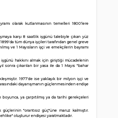
ramı olarak kutlanmasının temelleri 1800‘lere
şmaya karşı 8 saatlik işgünü talebiyle çıkan yüz
s 1899‘da tüm dünya işçileri tarafından genel greve
lmış ve 1 Mayısların işçi ve emekçilerin bayramı
lik işgünü hakkını almak için giriştiği mücadelenin
yıl sonra çıkarılan bir yasa ile da 1 Mayıs "bahar
eşmiştir. 1977‘de ise yaklaşık bir milyon işçi ve
ar arasındaki dayanışmanın güçlenmesinden endişe
 boyunca, ya çarpıtılmış ya da tarihi gerekçeleri
üçlerinin "orantısız güç"üne maruz kalmıştır.
"tehlike" oluşturur endişesi yaratmaktadır.