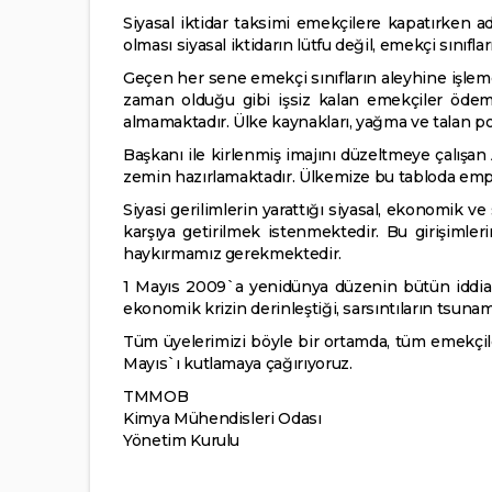
Siyasal iktidar taksimi emekçilere kapatırken ade
olması siyasal iktidarın lütfu değil, emekçi sınıfla
Geçen her sene emekçi sınıfların aleyhine işleme
zaman olduğu gibi işsiz kalan emekçiler ödem
almamaktadır. Ülke kaynakları, yağma ve talan pol
Başkanı ile kirlenmiş imajını düzeltmeye çalışa
zemin hazırlamaktadır. Ülkemize bu tabloda empery
Siyasi gerilimlerin yarattığı siyasal, ekonomik ve
karşıya getirilmek istenmektedir. Bu girişimleri
haykırmamız gerekmektedir.
1 Mayıs 2009`a yenidünya düzenin bütün iddia 
ekonomik krizin derinleştiği, sarsıntıların tsuna
Tüm üyelerimizi böyle bir ortamda, tüm emekçilerl
Mayıs`ı kutlamaya çağırıyoruz.
TMMOB
Kimya Mühendisleri Odası
Yönetim Kurulu