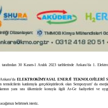
 tarafından
30 Kasım-1 Aralık 2023 tarihlerinde Ankara’da 1. Elektr
e Ankara’da
ELEKTROKİMYASAL ENERJİ TEKNOLOJİLERİ 
en temsilcilerin katılımıyla gerçekleştirilecek olan Sempozyum’ da ene
tlarının yanı sıra ülkemizde konuyla ilgili Ar-Ge faaliyetleri ve uyg
ağımızı belirtmek isteriz.