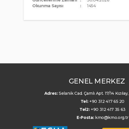
Okunma Sayısı
1454
GENEL MERKEZ
Adres:
Selanik Cad. Çamlı Apt. 17/14 Kızıl
Tel:
+90 312 417 65 20
Tel2:
+90 312 417 35 63
E-Posta:
kmo@kmo.org.tr