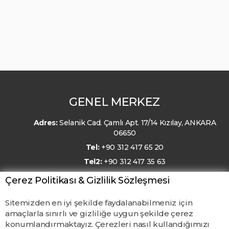
GENEL MERKEZ
Adres:
Selanik Cad. Çamlı Apt. 17/14 Kızılay, ANKARA
06650
Tel:
+90 312 417 65 20
Tel2:
+90 312 417 35 63
E-Posta:
kmo@kmo.org.tr
Çerez Politikası & Gizlilik Sözleşmesi
Sitemizden en iyi şekilde faydalanabilmeniz için
amaçlarla sınırlı ve gizliliğe uygun şekilde çerez
konumlandırmaktayız. Çerezleri nasıl kullandığımızı