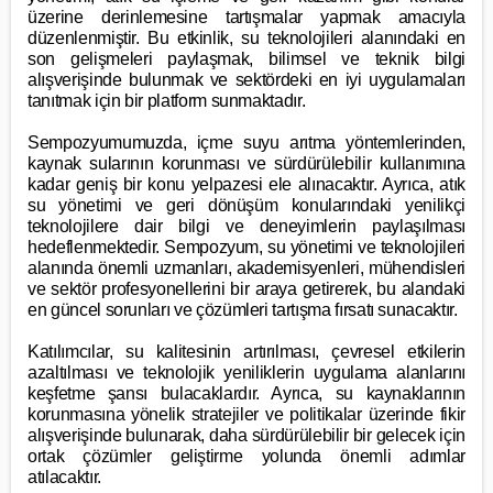
üzerine derinlemesine tartışmalar yapmak amacıyla
düzenlenmiştir. Bu etkinlik, su teknolojileri alanındaki en
son gelişmeleri paylaşmak, bilimsel ve teknik bilgi
alışverişinde bulunmak ve sektördeki en iyi uygulamaları
tanıtmak için bir platform sunmaktadır.
Sempozyumumuzda, içme suyu arıtma yöntemlerinden,
kaynak sularının korunması ve sürdürülebilir kullanımına
kadar geniş bir konu yelpazesi ele alınacaktır. Ayrıca, atık
su yönetimi ve geri dönüşüm konularındaki yenilikçi
teknolojilere dair bilgi ve deneyimlerin paylaşılması
hedeflenmektedir. Sempozyum, su yönetimi ve teknolojileri
alanında önemli uzmanları, akademisyenleri, mühendisleri
ve sektör profesyonellerini bir araya getirerek, bu alandaki
en güncel sorunları ve çözümleri tartışma fırsatı sunacaktır.
Katılımcılar, su kalitesinin artırılması, çevresel etkilerin
azaltılması ve teknolojik yeniliklerin uygulama alanlarını
keşfetme şansı bulacaklardır. Ayrıca, su kaynaklarının
korunmasına yönelik stratejiler ve politikalar üzerinde fikir
alışverişinde bulunarak, daha sürdürülebilir bir gelecek için
ortak çözümler geliştirme yolunda önemli adımlar
atılacaktır.