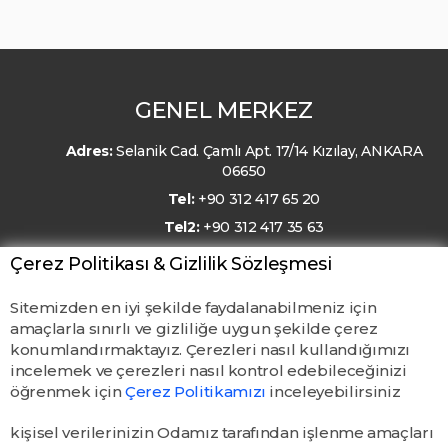
GENEL MERKEZ
Adres:
Selanik Cad. Çamlı Apt. 17/14 Kızılay, ANKARA
06650
Tel:
+90 312 417 65 20
Tel2:
+90 312 417 35 63
E-Posta:
kmo@kmo.org.tr
Çerez Politikası & Gizlilik Sözleşmesi
Sitemizden en iyi şekilde faydalanabilmeniz için
amaçlarla sınırlı ve gizliliğe uygun şekilde çerez
konumlandırmaktayız. Çerezleri nasıl kullandığımızı
incelemek ve çerezleri nasıl kontrol edebileceğinizi
öğrenmek için
Çerez Politikamızı
inceleyebilirsiniz
kişisel verilerinizin Odamız tarafından işlenme amaçları