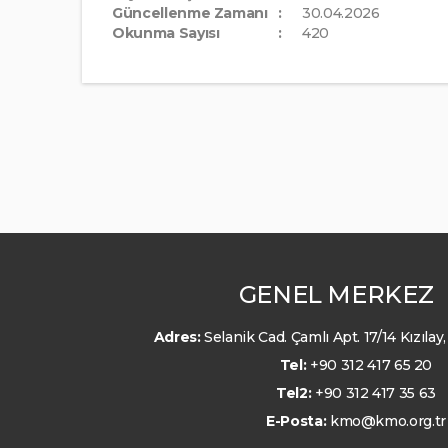
Güncellenme Zamanı
30.04.2026
Okunma Sayısı
420
GENEL MERKEZ
Adres:
Selanik Cad. Çamlı Apt. 17/14 Kızıl
Tel:
+90 312 417 65 20
Tel2:
+90 312 417 35 63
E-Posta:
kmo@kmo.org.tr