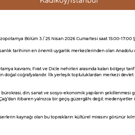
Mezopotamya Bölüm 3 / 25 Nisan 2026 Cumartesi saat 15:00-17:00
nsanlık tarihinin en önemli uygarlık merkezlerinden olan Anadolu
mya kavramı, Fırat ve Dicle nehirleri arasında kalan bölgeyi tari
in doğal coğrafyalarıdır. İlk yerleşik topluluklardan merkezi devle
me, bürokrasi, din, sanat ve sosyo-ekonomik yapıların şekillenmesi g
Çağ’dan itibaren yalnızca bir geçiş güzergâhı değil; medeniyetler 
lerin kaynağı olan bu toprakların kültürel mirasını görünür kıl