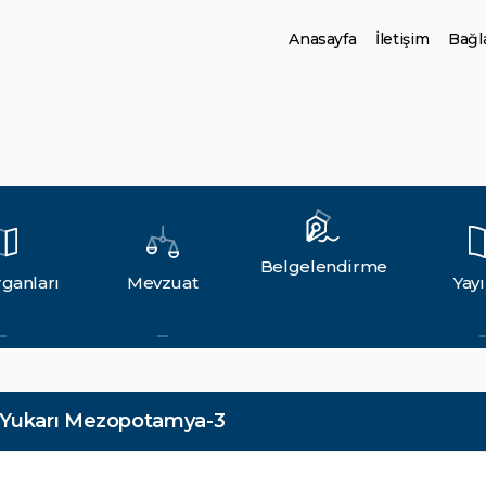
Anasayfa
İletişim
Bağla
Belgelendirme
ganları
Mevzuat
Yayı
e Yukarı Mezopotamya-3