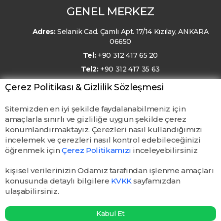
GENEL MERKEZ
Adres:
Selanik Cad. Çamlı Apt. 17/14 Kızılay, ANKARA
06650
Tel:
+90 312 417 65 20
Tel2:
+90 312 417 35 63
E-Posta:
kmo@kmo.org.tr
Çerez Politikası & Gizlilik Sözleşmesi
Sitemizden en iyi şekilde faydalanabilmeniz için
amaçlarla sınırlı ve gizliliğe uygun şekilde çerez
konumlandırmaktayız. Çerezleri nasıl kullandığımızı
incelemek ve çerezleri nasıl kontrol edebileceğinizi
öğrenmek için
Çerez Politikamızı
inceleyebilirsiniz
kişisel verilerinizin Odamız tarafından işlenme amaçları
konusunda detaylı bilgilere
KVKK
sayfamızdan
ulaşabilirsiniz.
© TMMOB Kimya Mühendisleri Odası. Tüm hakları saklıdır.
Kabul Et