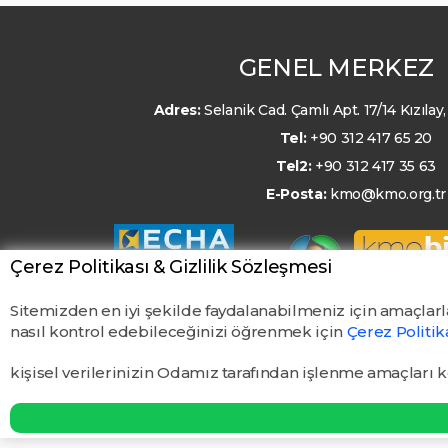
GENEL MERKEZ
Adres:
Selanik Cad. Çamlı Apt. 17/14 Kızıl
Tel:
+90 312 417 65 20
Tel2:
+90 312 417 35 63
E-Posta:
kmo@kmo.org.tr
Çerez Politikası & Gizlilik Sözleşmesi
Sitemizden en iyi şekilde faydalanabilmeniz için amaçlarl
nasıl kontrol edebileceğinizi öğrenmek için
Çerez Politi
kişisel verilerinizin Odamız tarafından işlenme amaçları 
© TMMOB Kimya Mühendisleri Odası. Tüm hakları saklıdır.