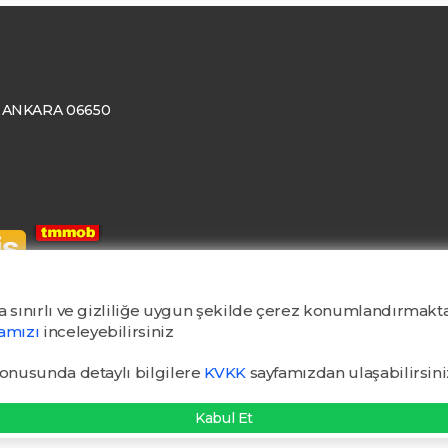
ay, ANKARA 06650
a sınırlı ve gizliliğe uygun şekilde çerez konumlandırmakta
kamızı
inceleyebilirsiniz
konusunda detaylı bilgilere
KVKK
sayfamızdan ulaşabilirsini
Kabul Et