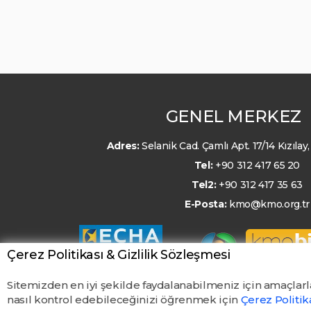
GENEL MERKEZ
Adres:
Selanik Cad. Çamlı Apt. 17/14 Kızıl
Tel:
+90 312 417 65 20
Tel2:
+90 312 417 35 63
E-Posta:
kmo@kmo.org.tr
Çerez Politikası & Gizlilik Sözleşmesi
Sitemizden en iyi şekilde faydalanabilmeniz için amaçlarl
nasıl kontrol edebileceğinizi öğrenmek için
Çerez Politi