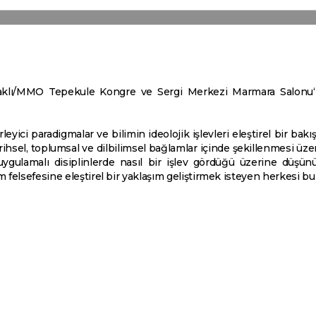
klı/MMO Tepekule Kongre ve Sergi Merkezi Marmara Salonu‘nd
rleyici paradigmalar ve bilimin ideolojik işlevleri eleştirel bir bakış
tarihsel, toplumsal ve dilbilimsel bağlamlar içinde şekillenmesi üze
uygulamalı disiplinlerde nasıl bir işlev gördüğü üzerine düşünül
felsefesine eleştirel bir yaklaşım geliştirmek isteyen herkesi bu