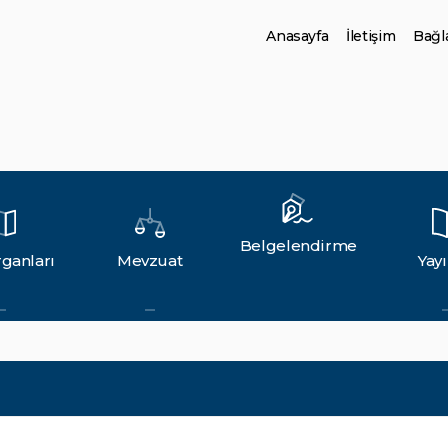
Anasayfa
İletişim
Bağla
Belgelendirme
ganları
Mevzuat
Yayı
`