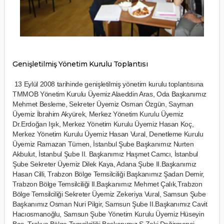
Genişletilmiş Yönetim Kurulu Toplantısı
13 Eylül 2008 tarihinde genişletilmiş yönetim kurulu toplantısına
TMMOB Yönetim Kurulu Üyemiz Alaeddin Aras, Oda Başkanımız
Mehmet Besleme, Sekreter Üyemiz Osman Özgün, Sayman
Üyemiz İbrahim Akyürek, Merkez Yönetim Kurulu Üyemiz
Dr.Erdoğan Işık, Merkez Yönetim Kurulu Üyemiz Hasan Koç,
Merkez Yönetim Kurulu Üyemiz Hasan Vural, Denetleme Kurulu
Üyemiz Ramazan Tümen, İstanbul Şube Başkanımız Nurten
Akbulut, İstanbul Şube II. Başkanımız Haşmet Camcı, İstanbul
Şube Sekreter Üyemiz Dilek Kaya, Adana Şube II.Başkanımız
Hasan Cilli, Trabzon Bölge Temsilciliği Başkanımız Şadan Demir,
Trabzon Bölge Temsilciliği II.Başkanımız Mehmet Çalık,Trabzon
Bölge Temsilciliği Sekreter Üyemiz Zekeriya Vural, Samsun Şube
Başkanımız Osman Nuri Pilgir, Samsun Şube II.Başkanımız Cavit
Hacıosmanoğlu, Samsun Şube Yönetim Kurulu Üyemiz Hüseyin
Baş, Trakya Bölge Temsilciliği Başkanımız S.Zeki Değirmenci,