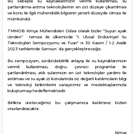
Bu sebeple su kaynaklarımızın verimli kullanılması, su
şartlandırma-arıtma teknolojilerinin en üst düzeye çıkartılması
ve konu ile ilgili mühendislik bilgisinin yeterli düzeyde olması ile
mümkündür.
TMMOB Kimya Mühendisleri Odası olarak bizler "Suyun ayak
izinden"
teması ile ülkemizde "I. Ulusal Endüstriyel Su
Teknolojileri Sempozyumu ve Fuarı" nı 30 Kasım / 1-2 Aralık
2023 tarihlerinde Samsun`da gerçekleştireceğiz.
Bu sempozyum, sürdürülebilirlik anlayışı ile su kaynaklarımızın
verimli kullanılması, doğru- çevreci programlar ile
şartlandırılması, atık sularımızın en üst teknolojiler yardımı ile
arıtılması ve su ayak izi konularında siz değerli katılımcıların bilgi
ve teknoloji birikimlerini sanayicimiz ve meslektaşlarımızla
buluşturmayı hedeflemektedir.
Birlikte üreteceğimiz bu çalışmamıza katılımınız bizleri
onurlandıracaktır.
Kimya