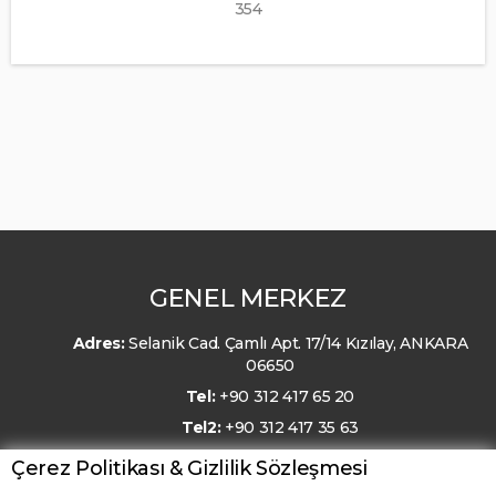
354
GENEL MERKEZ
Adres:
Selanik Cad. Çamlı Apt. 17/14 Kızılay, ANKARA
06650
Tel:
+90 312 417 65 20
Tel2:
+90 312 417 35 63
E-Posta:
kmo@kmo.org.tr
Çerez Politikası & Gizlilik Sözleşmesi