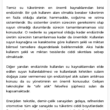
Temiz su tüketiminin en önemli kaynaklarından birisi
endüstridir. Bir çok kullanım alanı olmakla beraber tüketimin
en fazla olduğu alanlar; hammadde, soğutma ve ısıtma
sistemleridir. Bu sistemler üretim sürecinin gereksinimi olup
suyun olmadığı durumlarda sürecin tamamlanamaması söz
konusudur. O nedenle su yaşamsal olduğu kadar endüstride
üretim sürecinin tamamlanması kadar da önemlidir. Kullanılan
suyun kaynağına ve karakterine göre kullanım şekli ve miktarı
bilimsel temellere dayandırılarak belirlenmelidir. Aksi halde
kullanım şekli ve miktarı tesislerde ciddi sıkıntılara sebep
olmaktadır.
Diğer yandan endüstride kullanılan su kaynaklarından elde
edilen suyun kullanılabilmesi ve kullanılarak kirletilen suların
doğaya zarar vermemesi için endüstriyel atık suların arıtılması
konusu da su yönetiminin en önemli konusudur. Gelişen
teknolojiler ile "sıfır atık" felsefesi şüphesiz suları da
kapsamaktadır.
Enerjiden tekstile, demir-çelik sanayiden gıdaya, rafineriden
otomotive tüm ağır sanayide su tüketimi ciddi boyutlardadır.