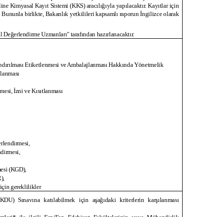
ine Kimyasal Kayıt Sistemi (KKS) aracılığıyla yapılacaktır. Kayıtlar için
. Bununla birlikte, Bakanlık yetkilileri kapsamlı raporun İngilizce olarak
l Değerlendirme Uzmanları" tarafından hazırlanacaktır.
andırılması Etiketlenmesi ve Ambalajlanması Hakkında Yönetmelik
olanması
esi, İzni ve Kısıtlanması
erlendirmesi,
ndirmesi,
esi (KGD),
),
için gereklilikler
U) Sınavına katılabilmek için aşağıdaki kriterlerin karşılanması