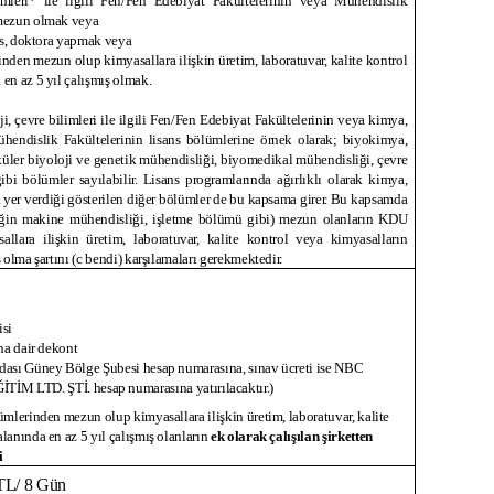
mleri* ile ilgili Fen/Fen Edebiyat Fakültelerinin veya Mühendislik
 mezun olmak veya
ans, doktora yapmak veya
inden mezun olup kimyasallara ilişkin üretim, laboratuvar, kalite kontrol
en az 5 yıl çalışmış olmak.
i, çevre bilimleri ile ilgili Fen/Fen Edebiyat Fakültelerinin veya kimya,
 Mühendislik Fakültelerinin lisans bölümlerine örnek olarak; biyokimya,
küler biyoloji ve genetik mühendisliği, biyomedikal mühendisliği, çevre
bi bölümler sayılabilir. Lisans programlarında ağırlıklı olarak kimya,
a yer verdiği gösterilen diğer bölümler de bu kapsama girer. Bu kapsamda
eğin makine mühendisliği, işletme bölümü gibi) mezun olanların KDU
sallara ilişkin üretim, laboratuvar, kalite kontrol veya kimyasalların
 olma şartını (c bendi) karşılamaları gerekmektedir.
isi
na dair dekont
dası Güney Bölge Şubesi hesap numarasına, sınav ücreti ise NBC
TD. ŞTİ. hesap numarasına yatırılacaktır.)
ümlerinden mezun olup kimyasallara ilişkin üretim, laboratuvar, kalite
lanında en az 5 yıl çalışmış olanların
ek olarak çalışılan şirketten
i
TL/ 8 Gün