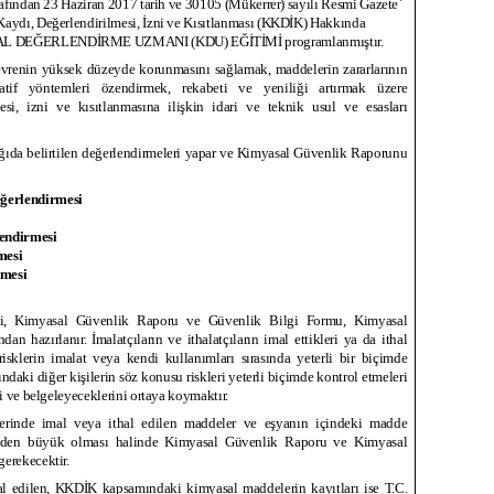
rafından 23 Haziran 2017 tarih ve 30105 (Mükerrer) sayılı Resmi Gazete`
Kaydı, Değerlendirilmesi, İzni ve Kısıtlanması (KKDİK) Hakkında
SAL DEĞERLENDİRME UZMANI (KDU) EĞİTİMİ programlanmıştır.
evrenin yüksek düzeyde korunmasını sağlamak, maddelerin zararlarının
natif yöntemleri özendirmek, rekabeti ve yeniliği artırmak üzere
esi, izni ve kısıtlanmasına ilişkin idari ve teknik usul ve esasları
ıda belirtilen değerlendirmeleri yapar ve Kimyasal Güvenlik Raporunu
eğerlendirmesi
lendirmesi
mesi
rmesi
si, Kimyasal Güvenlik Raporu ve Güvenlik Bilgi Formu, Kimyasal
n hazırlanır. İmalatçıların ve ithalatçıların imal ettikleri ya da ithal
isklerin imalat veya kendi kullanımları sırasında yeterli bir biçimde
tındaki diğer kişilerin söz konusu riskleri yeterli biçimde kontrol etmeleri
ni ve belgeleyeceklerini ortaya koymaktır.
inde imal veya ithal edilen maddeler ve eşyanın içindeki madde
 den büyük olması halinde Kimyasal Güvenlik Raporu ve Kimyasal
erekecektir.
al edilen, KKDİK kapsamındaki kimyasal maddelerin kayıtları ise T.C.