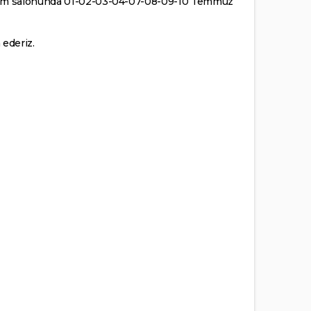
itim salonunda 01-02-03-04-07-08-09-10 Temmuz
 ederiz.