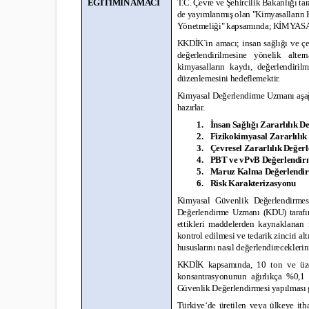
EĞİTİMİN AMACI
T.C. Çevre ve Şehircilik Bakanlığı ta
de yayımlanmış olan "Kimyasalların 
Yönetmeliği" kapsamında; KİMYA
KKDİK`in amacı; insan sağlığı ve ç
değerlendirilmesine yönelik alter
kimyasalların kaydı, değerlendirilm
düzenlemesini hedeflemektir.
Kimyasal Değerlendirme Uzmanı aşağ
hazırlar.
1. İnsan Sağlığı Zararlılık D
2. Fizikokimyasal Zararlılık
3. Çevresel Zararlılık Değer
4. PBT ve vPvB Değerlendir
5. Maruz Kalma Değerlendi
6. Risk Karakterizasyonu
Kimyasal Güvenlik Değerlendirme
Değerlendirme Uzmanı (KDU) tarafında
ettikleri maddelerden kaynaklanan r
kontrol edilmesi ve tedarik zinciri al
hususlarını nasıl değerlendirecekleri
KKDİK kapsamında, 10 ton ve üzer
konsantrasyonunun ağırlıkça %0,1
Güvenlik Değerlendirmesi yapılması g
Türkiye‘de üretilen veya ülkeye ith