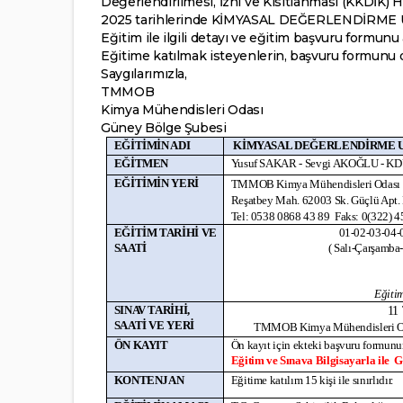
Değerlendirilmesi, İzni ve Kısıtlanması (KKDİ
2025 tarihlerinde KİMYASAL DEĞERLENDİRME U
Eğitim ile ilgili detayı ve eğitim başvuru formunu
Eğitime katılmak isteyenlerin, başvuru formunu 
Saygılarımızla,
TMMOB
Kimya Mühendisleri Odası
Güney Bölge Şubesi
EĞİTİMİN ADI
KİMYASAL DEĞERLENDİRME UZM
EĞİTMEN
Yusuf SAKAR - Sevgi AKOĞLU - 
EĞİTİMİN YERİ
TMMOB Kimya Mühendisleri Odası G
Reşatbey Mah. 62003 Sk. Güçlü Apt
Tel: 0538 0868 43 89 Faks: 0(322) 
EĞİTİM TARİHİ VE
01-02-03-04-
SAATİ
( Salı-Çarşamba
Eğitim
SINAV TARİHİ,
11
SAATİ VE YERİ
TMMOB Kimya Mühendisleri Od
ÖN KAYIT
Ön kayıt için ekteki başvuru formun
Eğitim ve Sınava Bilgisayarla ile Gi
KONTENJAN
Eğitime katılım 15 kişi ile sınırlıdır.