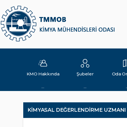
KMO Hakkında
Şubeler
Oda Or
KİMYASAL DEĞERLENDİRME UZMANI (K