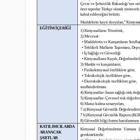
Çevre ve Şehircilik Bakanlığı‘nın onl
özet raporlar Türkçe olarak istenecek
kabul edileceğini belirtti.
Maddelerin kayıt dosyaları," Kimyasa
EĞİTİM İÇERİĞİ
1) Kimyasalların Yönetimi,
2) Mevzuat:
• Maddelerin ve Karışımların Sınıfl
• Tehlikeli Malların Taşınması, Dep
• İş Sağlığı ve Güvenliği
• Kimyasalların Kaydı, Değerlendirilm
3) Madde ve karışımların;
• Fizikokimyasal özelliklere göre,
• Toksikolojik özelliklere göre,
• Ekotoksikolojik özelliklere göre,
sınıflandırılması.
4) Kimyasallar- İnsan sağlığı risk değ
5) Kimyasallar- Çevresel risk değerle
6) Maruz kalma senaryoları,
7 a) Kimyasal Güvenlik Değerlendirm
7 b) Kimyasal Güvenlik Raporu (KGR
8) Güvenlik bilgi formu hazırlanması 
KATILIMCILARDA
Kimyasal Değerlendirme Uzmanı (KD
ARANACAK
gerekmektedir:
ŞARTLAR