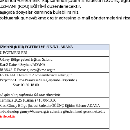
K) Hakkında Yönetmelik" kapsamında şubemiz Sadettin ÖĞÜNÇ eğ
ZMANI (KDU) EĞİTİMİ düzenlenecektir.
 aşağıda dosyalar kısmında bulabilirsiniz.
doldurarak guney@kmo.org.tr adresine e-mail göndermelerini rica
ANI (KDU) EĞİTİMİ VE SINAVI - ADANA
KDU EĞİTMENLERİ
üney Bölge Şubesi Eğitim Salonu
. Kat:2 Daire:4 Seyhan/ADANA
458 86 43 E-Posta: guney@kmo.org.tr
07-08-09-10 Temmuz 2025 tarihlerinde sekiz gün
-Perşembe-Cuma-Pazartesi-Salı-Çarşamba-Perşembe)
Saat: 09.30-18.00
 8 gün olup, toplamda 64 saat sürecektir.
 Temmuz 2025 (Cuma )
/ 10.00-13.00
ası Güney Bölge Şubesi Sadettin ÖĞÜNÇ Eğitim Salonu-ADANA
un doldurulup
guney@kmo.org.tr
adresine gönderilmesi gerekmektedir.
rilecektir
.