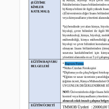
a) Kimya, biyoloji veya çevre bili
(EĞİTİME
Fakültelerinin lisans bölümlerinden
KİMLER
b) Kimya bilimi ile ilgili yüksek lis
KATILMALI)
c)Üniversitenin diğer lisans bölümler
veya kimyasalların yönetimi alanında 
*(a) bendinde yer alan kimya, biyoloj
biyoloji, çevre bilimleri ile ilgili
biyoteknoloji, kimya, biyoloji, mole
mühendisliği, kimya mühendisliği gi
biyoloji ve çevre bilimleri konuların
olmayan lisans bölümlerinden (örn
sınavına katılabilmeleri için kimya
yönetimi alanında en az 5 yıl çalışmış
EĞİTİM BAŞVURU
*
Başvuru Formu
BELGELERİ
*Nüfus Cüzdan Fotokopisi
*Diploma ya da çıkış belgesi fotokop
*Eğitim ve sınav ücretinin yatırıldığı
(eğitim ücreti, Kimya Mühendisleri O
UYGUNLUK DEĞERLENDİRME EĞİTİM L
NOT:
Üniversitelerin diğer lisans böl
kontrol veya kimyasalların yönetimi a
alınacak ıslak imzalı çalışma belges
EĞİTİM ÜCRETİ
TMMOB Üyeleri : 20000,00 