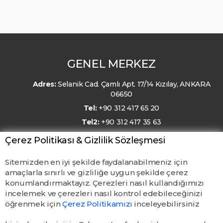
GENEL MERKEZ
Adres:
Selanik Cad. Çamlı Apt. 17/14 Kızılay, ANKARA
06650
Tel:
+90 312 417 65 20
Tel2:
+90 312 417 35 63
E-Posta:
kmo@kmo.org.tr
Çerez Politikası & Gizlilik Sözleşmesi
Sitemizden en iyi şekilde faydalanabilmeniz için
amaçlarla sınırlı ve gizliliğe uygun şekilde çerez
konumlandırmaktayız. Çerezleri nasıl kullandığımızı
incelemek ve çerezleri nasıl kontrol edebileceğinizi
öğrenmek için
Çerez Politikamızı
inceleyebilirsiniz