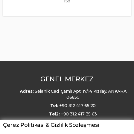
158
GENEL MERKEZ
Adres:
Selanik Cad. Çamlı Apt. 17/14 Kızılay, ANKARA
06650
Tel:
+90 312 417 65 20
Tel2:
+90 312 417 35 63
E-Posta:
kmo@kmo.org.tr
Çerez Politikası & Gizlilik Sözleşmesi