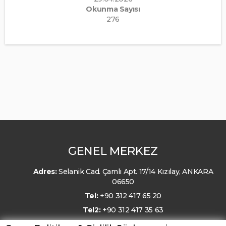
Okunma Sayısı
276
GENEL MERKEZ
Adres:
Selanik Cad. Çamlı Apt. 17/14 Kızılay, ANKARA
06650
Tel:
+90 312 417 65 20
Tel2:
+90 312 417 35 63
E-Posta:
kmo@kmo.org.tr