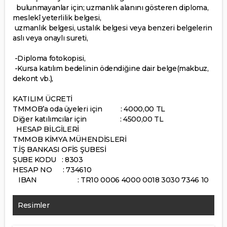
bulunmayanlar için; uzmanlık alanını gösteren diploma,
meslekî yeterlilik belgesi,
uzmanlık belgesi, ustalık belgesi veya benzeri belgelerin
aslı veya onaylı sureti,
-Diploma fotokopisi,
-Kursa katılım bedelinin ödendiğine dair belge(makbuz,
dekont vb.),
KATILIM ÜCRETİ
TMMOB’a oda üyeleri için : 4000,00 TL
Diğer katılımcılar için : 4500,00 TL
HESAP BİLGİLERİ
TMMOB KİMYA MÜHENDİSLERİ
T.İŞ BANKASI OFİS ŞUBESİ
ŞUBE KODU : 8303
HESAP NO : 734610
IBAN : TR10 0006 4000 0018 3030 7346 10
Resimler