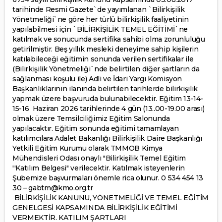
tarihinde Resmi Gazete`de yayımlanan `Bilirkişilik
Yönetmeliği`ne göre her türlü bilirkişilik faaliyetinin
yapılabilmesi için `BİLİRKİŞİLİK TEMEL EĞİTİMİ`ne
katılmak ve sonucunda sertifika sahibi olma zorunluluğu
getirilmiştir. Beş yıllık mesleki deneyime sahip kişilerin
katılabileceği eğitimin sonunda verilen sertifikalar ile
(Bilirkişilik Yönetmeliği`nde belirtilen diğer şartların da
sağlanması koşulu ile) Adli ve İdari Yargı Komisyon
Başkanlıklarının ilanında belirtilen tarihlerde bilirkişilik
yapmak üzere başvuruda bulunabilecektir. Eğitim 13-14-
15-16 Haziran 2026 tarihlerinde 4 gün (13..00-19.00 arası)
olmak üzere Temsilciliğimiz Eğitim Salonunda
yapılacaktır. Eğitim sonunda eğitimi tamamlayan
katılımcılara Adalet Bakanlığı Bilirkişilik Daire Başkanlığı
Yetkili Eğitim Kurumu olarak TMMOB Kimya
Mühendisleri Odası onaylı "Bilirkişilik Temel Eğitim
''Katılım Belgesi" verilecektir. Katılmak isteyenlerin
Şubemize başvurmaları önemle rica olunur. 0 534 454 13
30 – gabtm@kmo.org.tr
BİLİRKİŞİLİK KANUNU, YÖNETMELİĞİ VE TEMEL EĞİTİM
GENELGESİ KAPSAMINDA BİLİRKİŞİLİK EĞİTİMİ
VERMEKTİR. KATILIM ŞARTLARI