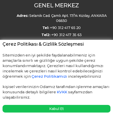
GENEL MERKEZ
Adres:
Selanik Cad. Çamlı Apt. 17/14 Kızılay, ANKARA
06650
Tel:
+90 312 417 65 20
Tel2:
+90 312 417 35 63
E-Posta:
kmo@kmo.org.tr
Çerez Politikası & Gizlilik Sözleşmesi
Sitemizden en iyi şekilde faydalanabilmeniz için
amaçlarla sınırlı ve gizliliğe uygun şekilde çerez
konumlandırmaktayız. Çerezleri nasıl kullandığımızı
incelemek ve çerezleri nasıl kontrol edebileceğinizi
öğrenmek için
Çerez Politikamızı
inceleyebilirsiniz
kişisel verilerinizin Odamız tarafından işlenme amaçları
konusunda detaylı bilgilere
KVKK
sayfamızdan
ulaşabilirsiniz.
© TMMOB Kimya Mühendisleri Odası. Tüm hakları saklıdır.
Kabul Et