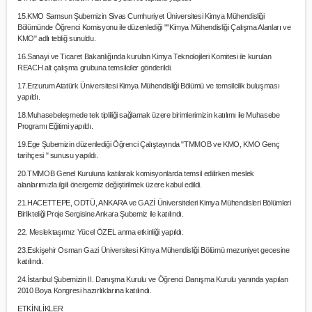
15.KMO Samsun Şubemizin Sivas Cumhuriyet Üniversitesi Kimya Mühendisliği
Bölümünde Öğrenci Komisyonu ile düzenlediği ""Kimya Mühendisliği Çalışma Alanları ve
KMO" adlı tebliğ sunuldu.
16.Sanayi ve Ticaret Bakanlığında kurulan Kimya Teknolojileri Komitesi ile kurulan
REACH alt çalışma grubuna temsilciler gönderildi.
17.Erzurum Atatürk Üniversitesi Kimya Mühendisliği Bölümü ve temsilcilik buluşması
yapıldı.
18.Muhasebeleşmede tek tipliliği sağlamak üzere birimlerimizin katılımı ile Muhasebe
Programı Eğitimi yapıldı.
19.Ege Şubemizin düzenlediği Öğrenci Çalıştayında "TMMOB ve KMO, KMO Genç
tarihçesi " sunusu yapıldı.
20.TMMOB Genel Kuruluna katılarak komisyonlarda temsil edilirken meslek
alanlarımızla ilgili önergemiz değiştirilmek üzere kabul edildi.
21.HACETTEPE, ODTÜ, ANKARA ve GAZİ Üniversiteleri Kimya Mühendisleri Bölümleri
Birlikteliği Proje Sergisine Ankara Şubemiz ile katılındı.
22. Meslektaşımız Yücel ÖZEL anma etkinliği yapıldı.
23.Eskişehir Osman Gazi Üniversitesi Kimya Mühendisliği Bölümü mezuniyet gecesine
katılındı.
24.İstanbul Şubemizin II. Danışma Kurulu ve Öğrenci Danışma Kurulu yanında yapılan
2010 Boya Kongresi hazırlıklarına katılındı.
ETKİNLİKLER