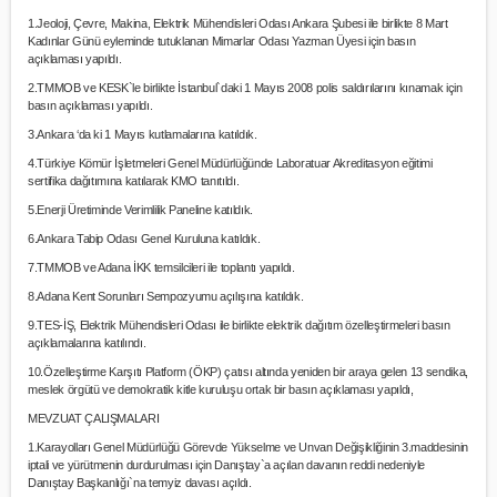
1.Jeoloji, Çevre, Makina, Elektrik Mühendisleri Odası Ankara Şubesi ile birlikte 8 Mart
Kadınlar Günü eyleminde tutuklanan Mimarlar Odası Yazman Üyesi için basın
açıklaması yapıldı.
2.TMMOB ve KESK`le birlikte İstanbul`daki 1 Mayıs 2008 polis saldırılarını kınamak için
basın açıklaması yapıldı.
3.Ankara ‘da ki 1 Mayıs kutlamalarına katıldık.
4.Türkiye Kömür İşletmeleri Genel Müdürlüğünde Laboratuar Akreditasyon eğitimi
sertifika dağıtımına katılarak KMO tanıtıldı.
5.Enerji Üretiminde Verimlilik Paneline katıldık.
6.Ankara Tabip Odası Genel Kuruluna katıldık.
7.TMMOB ve Adana İKK temsilcileri ile toplantı yapıldı.
8.Adana Kent Sorunları Sempozyumu açılışına katıldık.
9.TES-İŞ, Elektrik Mühendisleri Odası ile birlikte elektrik dağıtım özelleştirmeleri basın
açıklamalarına katılındı.
10.Özelleştirme Karşıtı Platform (ÖKP) çatısı altında yeniden bir araya gelen 13 sendika,
meslek örgütü ve demokratik kitle kuruluşu ortak bir basın açıklaması yapıldı,
MEVZUAT ÇALIŞMALARI
1.Karayolları Genel Müdürlüğü Görevde Yükselme ve Unvan Değişikliğinin 3.maddesinin
iptali ve yürütmenin durdurulması için Danıştay`a açılan davanın reddi nedeniyle
Danıştay Başkanlığı`na temyiz davası açıldı.