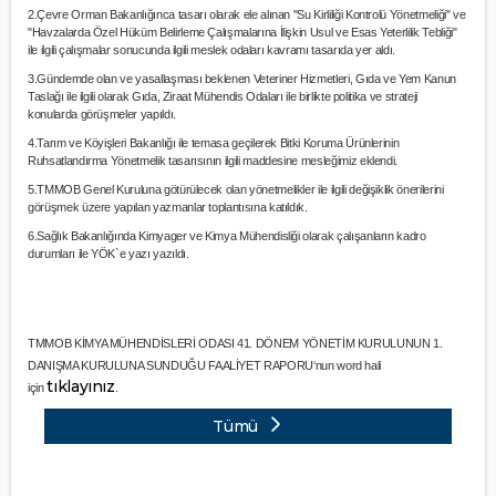
2.Çevre Orman Bakanlığınca tasarı olarak ele alınan "Su Kirliliği Kontrolü Yönetmeliği" ve
"Havzalarda Özel Hüküm Belirleme Çalışmalarına İlişkin Usul ve Esas Yeterlilik Tebliği"
ile ilgili çalışmalar sonucunda ilgili meslek odaları kavramı tasarıda yer aldı.
3.Gündemde olan ve yasallaşması beklenen Veteriner Hizmetleri, Gıda ve Yem Kanun
Taslağı ile ilgili olarak Gıda, Ziraat Mühendis Odaları ile birlikte politika ve strateji
konularda görüşmeler yapıldı.
4.Tarım ve Köyişleri Bakanlığı ile temasa geçilerek Bitki Koruma Ürünlerinin
Ruhsatlandırma Yönetmelik tasarısının ilgili maddesine mesleğimiz eklendi.
5.TMMOB Genel Kuruluna götürülecek olan yönetmelikler ile ilgili değişiklik önerilerini
görüşmek üzere yapılan yazmanlar toplantısına katıldık.
6.Sağlık Bakanlığında Kimyager ve Kimya Mühendisliği olarak çalışanların kadro
durumları ile YÖK`e yazı yazıldı.
TMMOB KİMYA MÜHENDİSLERİ ODASI 41. DÖNEM YÖNETİM KURULUNUN 1.
DANIŞMA KURULUNA SUNDUĞU FAALİYET RAPORU‘nun word hali
tıklayınız
için
.
Tümü