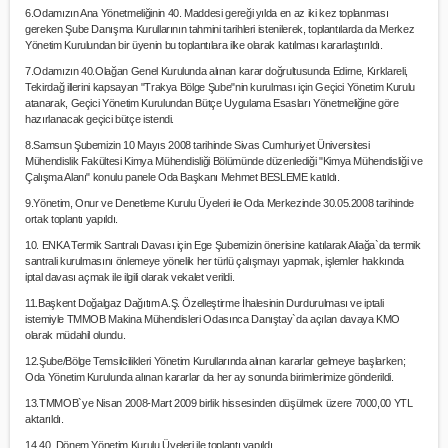
6.Odamızın Ana Yönetmeliğinin 40. Maddesi gereği yılda en az iki kez toplanması
gereken Şube Danışma Kurullarının tahmini tarihleri istenilerek, toplantılarda da Merkez
Yönetim Kurulundan bir üyenin bu toplantılara ilke olarak katılması kararlaştırıldı.
7.Odamızın 40.Olağan Genel Kurulunda alınan karar doğrultusunda Edirne, Kırklareli,
Tekirdağ illerini kapsayan "Trakya Bölge Şube"nin kurulması için Geçici Yönetim Kurulu
atanarak, Geçici Yönetim Kurulundan Bütçe Uygulama Esasları Yönetmeliğine göre
hazırlanacak geçici bütçe istendi.
8.Samsun Şubemizin 10 Mayıs 2008 tarihinde Sivas Cumhuriyet Üniversitesi
Mühendislik Fakültesi Kimya Mühendisliği Bölümünde düzenlediği "Kimya Mühendisliği ve
Çalışma Alanı" konulu panele Oda Başkanı Mehmet BESLEME katıldı.
9.Yönetim, Onur ve Denetleme Kurulu Üyeleri ile Oda Merkezinde 30.05.2008 tarihinde
ortak toplantı yapıldı.
10. ENKA Termik Santralı Davası için Ege Şubemizin önerisine katılarak Aliağa`da termik
santrali kurulmasını önlemeye yönelik her türlü çalışmayı yapmak, işlemler hakkında
iptal davası açmak ile ilgili olarak vekalet verildi.
11.Başkent Doğalgaz Dağıtım A.Ş. Özelleştirme İhalesinin Durdurulması ve iptali
istemiyle TMMOB Makina Mühendisleri Odasınca Danıştay`da açılan davaya KMO
olarak müdahil olundu.
12.Şube/Bölge Temsilcilikleri Yönetim Kurullarında alınan kararlar gelmeye başlarken;
Oda Yönetim Kurulunda alınan kararlar da her ay sonunda birimlerimize gönderildi.
13.TMMOB`ye Nisan 2008-Mart 2009 birlik hissesinden düşülmek üzere 7000,00 YTL
aktarıldı.
14.40. Dönem Yönetim Kurulu Üyeleri ile toplantı yapıldı.