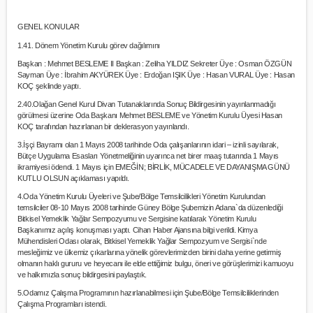
GENEL KONULAR
1.41. Dönem Yönetim Kurulu görev dağılımını
Başkan : Mehmet BESLEME II Başkan : Zeliha YILDIZ Sekreter Üye : Osman ÖZGÜN
Sayman Üye : İbrahim AKYÜREK Üye : Erdoğan IŞIK Üye : Hasan VURAL Üye : Hasan
KOÇ şeklinde yaptı.
2.40.Olağan Genel Kurul Divan Tutanaklarında Sonuç Bildirgesinin yayınlanmadığı
görülmesi üzerine Oda Başkanı Mehmet BESLEME ve Yönetim Kurulu Üyesi Hasan
KOÇ tarafından hazırlanan bir deklerasyon yayınlandı.
3.İşçi Bayramı olan 1 Mayıs 2008 tarihinde Oda çalışanlarının idari – izinli sayılarak,
Bütçe Uygulama Esasları Yönetmeliğinin uyarınca net birer maaş tutarında 1 Mayıs
ikramiyesi ödendi. 1 Mayıs için EMEĞİN; BİRLİK, MÜCADELE VE DAYANIŞMA GÜNÜ
KUTLU OLSUN açıklaması yapıldı.
4.Oda Yönetim Kurulu Üyeleri ve Şube/Bölge Temsilcilikleri Yönetim Kurulundan
temsilciler 08-10 Mayıs 2008 tarihinde Güney Bölge Şubemizin Adana`da düzenlediği
Bitkisel Yemeklik Yağlar Sempozyumu ve Sergisine katılarak Yönetim Kurulu
Başkanımız açılış konuşması yaptı. Cihan Haber Ajansına bilgi verildi. Kimya
Mühendisleri Odası olarak, Bitkisel Yemeklik Yağlar Sempozyum ve Sergisi`nde
mesleğimiz ve ülkemiz çıkarlarına yönelik görevlerimizden birini daha yerine getirmiş
olmanın haklı gururu ve heyecanı ile elde ettiğimiz bulgu, öneri ve görüşlerimizi kamuoyu
ve halkımızla sonuç bildirgesini paylaştık.
5.Odamız Çalışma Programının hazırlanabilmesi için Şube/Bölge Temsilciliklerinden
Çalışma Programları istendi.