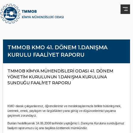
TMMOB KMO 41. DÖNEM 1.DANIŞMA
KURULU FAALİYET RAPORU
TMMOB KİMYA MÜHENDİSLERİ ODASI 41. DÖNEM
YÖNETİM KURULUNUN 1.DANIŞMA KURULUNA
SUNDUĞU FAALİYET RAPORU
KMO olarak çalışanlarımız, öğrencilerimiz ve meslektaşlarımızla birlikte bütünleşmek,
üretmek, emek, paylaşım ve özgürlükten yana görüş ve düşüncelerimizi yaşama
geçirmek zorundayız.
Bunları hedefleyerek 14.06.2008 tarihinde yaptığımız I. Danışma Kuruluna sunduğumuz
faaliyet raporumuzu üç ana başlıkta özetlemek mümkündür.