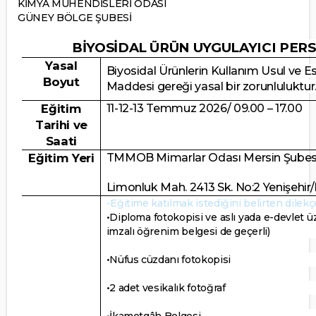
KİMYA MÜHENDİSLERİ ODASI
GÜNEY BÖLGE ŞUBESİ
BİYOSİDAL ÜRÜN UYGULAYICI PERS
Yasal
Biyosidal Ürünlerin Kullanım Usul ve E
Boyut
Maddesi gereği yasal bir zorunluluktur
Eğitim
11-12-13 Temmuz 2026/ 09.00 – 17.00
Tarihi ve
Saati
Eğitim Yeri
TMMOB Mimarlar Odası Mersin Şubesi
Limonluk Mah. 2413 Sk. No:2 Yenişehir
-Eğitime katılmak istediğini belirten dilekç
•Diploma fotokopisi ve aslı yada e-devlet 
imzalı öğrenim belgesi de geçerli)
•Nüfus cüzdanı fotokopisi
•2 adet vesikalık fotoğraf