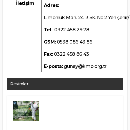
İletişim
Adres:
Limonluk Mah. 2413 Sk. No:2 Yenişehir
Tel:
0322 458 29 78
GSM:
0538 086 43 86
Fax:
0322 458 86 43
E-posta:
guney@kmo.org.tr
Resimler