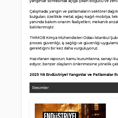
yangınlar sonrasında açığa çıkan boğucu ve zehirl
Çalışmada; yangın ve patlamaların sektörel dağılım
bulguları, özellikle metal, ağaç-kağıt-mobilya, t
yanında bakım-onarım faaliyetleri, mekanik arızalar
belirlenmiştir.
TMMOB Kimya Mühendisleri Odası İstanbul Şubesi 
proses güvenliği, iş sağlığı ve güvenliği uygula
gerektiğini bir kez daha vurguluyoruz.
Hazırlanan raporun; kamu kurumlarına, sanayi ku
ediyor, benzer olayların önlenmesine yönelik çalış
2025 Yılı Endüstriyel Yangınlar ve Patlamalar R
Resimler