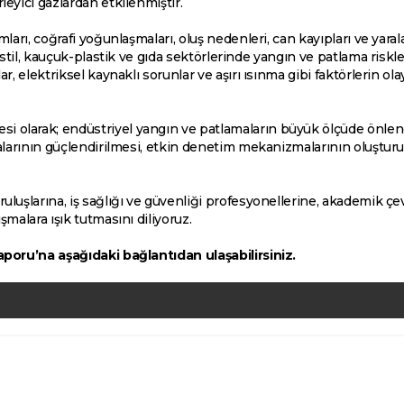
eyici gazlardan etkilenmiştir.
ları, coğrafi yoğunlaşmaları, oluş nedenleri, can kayıpları ve yara
ekstil, kauçuk-plastik ve gıda sektörlerinde yangın ve patlama ris
, elektriksel kaynaklı sorunlar ve aşırı ısınma gibi faktörlerin ola
olarak; endüstriyel yangın ve patlamaların büyük ölçüde önlene
malarının güçlendirilmesi, etkin denetim mekanizmalarının oluşturu
ruluşlarına, iş sağlığı ve güvenliği profesyonellerine, akademik
malara ışık tutmasını diliyoruz.
aporu’na aşağıdaki bağlantıdan ulaşabilirsiniz.