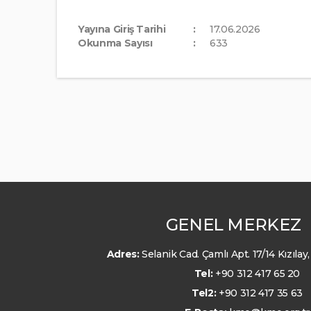
Yayına Giriş Tarihi
17.06.2026
Okunma Sayısı
633
GENEL MERKEZ
Adres:
Selanik Cad. Çamlı Apt. 17/14 Kızıl
Tel:
+90 312 417 65 20
Tel2:
+90 312 417 35 63