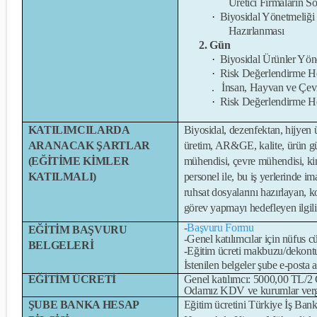
Üretici Firmaların S
·
Biyosidal Yönetmeliği 
Hazırlanması
2. Gün
·
Biyosidal Ürünler Yö
·
Risk Değerlendirme He
. İnsan, Hayvan ve Çevr
·
Risk Değerlendirme He
KATILIMCILARDA
Biyosidal, dezenfektan, hijyen ü
ARANACAK ŞARTLAR
üretim, AR&GE, kalite, ürün gü
(EĞİTİME KİMLER
mühendisi, çevre mühendisi, kim
KATILMALI)
personel ile, bu iş yerlerinde i
ruhsat dosyalarını hazırlayan, k
görev yapmayı hedefleyen ilgil
-
Başvuru Formu
EĞİTİM BAŞVURU
-Genel katılımcılar için nüfus c
BELGELERİ
-Eğitim ücreti makbuzu/dekont
İstenilen belgeler şube e-posta 
EĞİTİM ÜCRETİ
Genel katılımcı: 5000,00 TL/2
Odamız KDV ve kurumlar vergi
ŞUBE BANKA HESAP
Eğitim ücretini Türkiye İş Bank