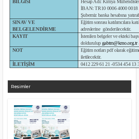
BİLGİSİ
Hesap Adı: Kimya Mühendisler
İBAN: TR10 0006 4000 0018 
Şubemiz banka hesabına yatırabi
SINAV VE
Eğitim sonrası katılımcılara kat
BELGELENDİRME
adreslerine gönderilecektir.
KAYIT
İstenilen belgeler ve ekteki ba
doldurulup
gabtm@kmo.org.tr
NOT
Eğitim notları pdf olarak eğitim
iletilecektir.
İLETİŞİM
0412 229 61 21 -0534 454 13 
Resimler