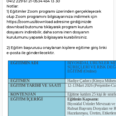
0412 229 61 21-0534 454 13 30
Notlar:
1) Eğitimler Zoom programı üzerinden gerçekleşecek
olup Zoom programını bilgisayarınıza indirmek için
https://zoom.us/download adresine girdiğinizde
download butonuna tıklayarak program kurulum
dosyasını indirebilir, daha sonra inen dosyanın
kurulumunu yaparak bilgisayara kurabilirsiniz.
2) Eğitim başvurusu onaylanan kişilere eğitime giriş linki
e-posta ile gönderilecektir.
EĞİTİMİN ADI
BİYOSİDAL ÜRÜNLER M
SÜREÇLERİ VE RİSK D
EĞİTİMİ (Online)
EĞİTMEN
Hadiye Çadırcı (Kimya Mühend
EĞİTİM TARİHİ VE SAATİ
12-13Mart 2026 (Perşembe-Cum
KONTENJAN
Eğitime katılım 25 kişi ile sınırlı
EĞİTİM İÇERİĞİ
Eğitimin Kapsamı:
Biyosidal Ürünler Mevzuatı ve R
Ruhsat Başvuru Dosyaları ve R
Hazırlanması, Üretim, Etiketle