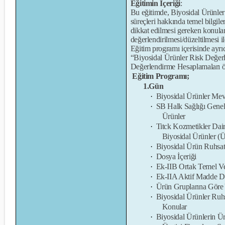
Eğitimin İçeriği
:
Bu eğitimde, Biyosidal Ürünl
süreçleri hakkında temel bilgile
dikkat edilmesi gereken konular,
değerlendirilmesi/düzeltilmesi ile
Eğitim programı içerisinde ayr
“Biyosidal Ürünler Risk Değe
Değerlendirme Hesaplamaları ör
Eğitim Programı;
1.Gün
·
Biyosidal Ürünler Mev
·
SB Halk Sağlığı Gene
Ürünler
·
Titck Kozmetikler Dair
Biyosidal Ürünler (Ü
·
Biyosidal Ürün Ruhsat
·
Dosya İçeriği
·
Ek-IIB Ortak Temel Ve
·
Ek-IIA Aktif Madde D
·
Ürün Gruplarına Göre 
·
Biyosidal Ürünler Ruh
Konular
·
Biyosidal Ürünlerin Ür