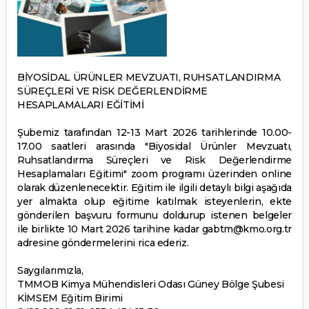
BİYOSİDAL ÜRÜNLER MEVZUATI, RUHSATLANDIRMA
SÜREÇLERİ VE RİSK DEĞERLENDİRME
HESAPLAMALARI EĞİTİMİ
Şubemiz tarafından 12-13 Mart 2026 tarihlerinde 10.00-
17.00 saatleri arasında "Biyosidal Ürünler Mevzuatı,
Ruhsatlandırma Süreçleri ve Risk Değerlendirme
Hesaplamaları Eğitimi" zoom programı üzerinden online
olarak düzenlenecektir. Eğitim ile ilgili detaylı bilgi aşağıda
yer almakta olup eğitime katılmak isteyenlerin, ekte
gönderilen başvuru formunu doldurup istenen belgeler
ile birlikte 10 Mart 2026 tarihine kadar gabtm@kmo.org.tr
adresine göndermelerini rica ederiz.
Saygılarımızla,
TMMOB Kimya Mühendisleri Odası Güney Bölge Şubesi
KİMSEM Eğitim Birimi