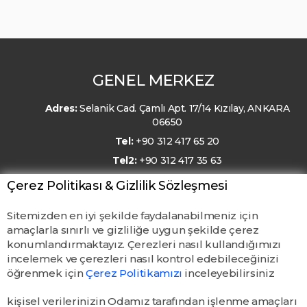
GENEL MERKEZ
Adres:
Selanik Cad. Çamlı Apt. 17/14 Kızılay, ANKARA
06650
Tel:
+90 312 417 65 20
Tel2:
+90 312 417 35 63
E-Posta:
kmo@kmo.org.tr
Çerez Politikası & Gizlilik Sözleşmesi
Sitemizden en iyi şekilde faydalanabilmeniz için
amaçlarla sınırlı ve gizliliğe uygun şekilde çerez
konumlandırmaktayız. Çerezleri nasıl kullandığımızı
incelemek ve çerezleri nasıl kontrol edebileceğinizi
öğrenmek için
Çerez Politikamızı
inceleyebilirsiniz
kişisel verilerinizin Odamız tarafından işlenme amaçları