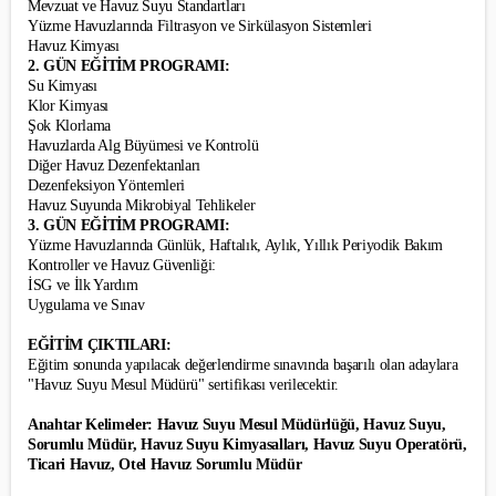
Mevzuat ve Havuz Suyu Standartları
Yüzme Havuzlarında Filtrasyon ve Sirkülasyon Sistemleri
Havuz Kimyası
2.
GÜN EĞİTİM PROGRAMI:
Su Kimyası
Klor Kimyası
Şok Klorlama
Havuzlarda Alg Büyümesi ve Kontrolü
Diğer Havuz Dezenfektanları
Dezenfeksiyon Yöntemleri
Havuz Suyunda Mikrobiyal Tehlikeler
3.
GÜN EĞİTİM PROGRAMI:
Yüzme Havuzlarında Günlük, Haftalık, Aylık, Yıllık Periyodik Bakım
Kontroller ve Havuz Güvenliği:
İSG ve İlk Yardım
Uygulama ve Sınav
EĞİTİM ÇIKTILARI:
Eğitim sonunda yapılacak değerlendirme sınavında başarılı olan adaylara
"Havuz Suyu Mesul Müdürü" sertifikası verilecektir.
Anahtar Kelimeler: Havuz Suyu Mesul Müdürlüğü, Havuz Suyu,
Sorumlu Müdür, Havuz Suyu Kimyasalları, Havuz Suyu Operatörü,
Ticari Havuz, Otel Havuz Sorumlu Müdür