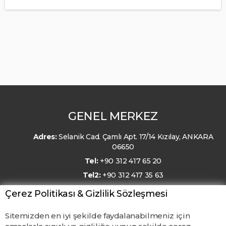
GENEL MERKEZ
Adres:
Selanik Cad. Çamlı Apt. 17/14 Kızılay, ANKARA
06650
Tel:
+90 312 417 65 20
Tel2:
+90 312 417 35 63
E-Posta:
kmo@kmo.org.tr
Çerez Politikası & Gizlilik Sözleşmesi
Sitemizden en iyi şekilde faydalanabilmeniz için