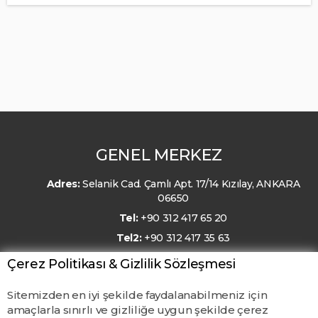
GENEL MERKEZ
Adres:
Selanik Cad. Çamlı Apt. 17/14 Kızılay, ANKARA
06650
Tel:
+90 312 417 65 20
Tel2:
+90 312 417 35 63
E-Posta:
kmo@kmo.org.tr
Çerez Politikası & Gizlilik Sözleşmesi
Sitemizden en iyi şekilde faydalanabilmeniz için
amaçlarla sınırlı ve gizliliğe uygun şekilde çerez